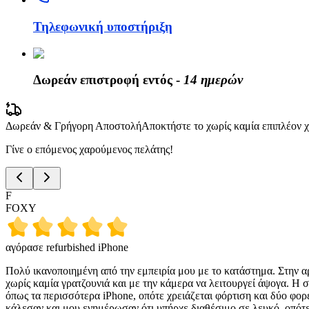
Τηλεφωνική υποστήριξη
Δωρεάν επιστροφή εντός -
14 ημερών
Δωρεάν & Γρήγορη Αποστολή
Αποκτήστε το χωρίς καμία επιπλέον
Γίνε ο επόμενος χαρούμενος πελάτης!
F
FOXY
αγόρασε refurbished iPhone
Πολύ ικανοποιημένη από την εμπειρία μου με το κατάστημα. Στην αρ
χωρίς καμία γρατζουνιά και με την κάμερα να λειτουργεί άψογα. Η 
όπως τα περισσότερα iPhone, οπότε χρειάζεται φόρτιση και δύο φορ
κάλεσαν και μου ενημέρωσαν ότι υπήρχε διαθέσιμο σε λευκό, οπότε