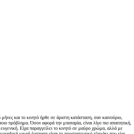
 μήνες και το κινητό ήρθε σε άριστη κατάσταση, σαν καινούριο,
οιο πρόβλημα. Όσον αφορά την μπαταρία, είναι λίγο πιο απαιτητική,
 ευγενική. Είχα παραγγείλει το κινητό σε μαύρο χρώμα, αλλά με
οναδική μικρή ένσταση είναι το προστατευτικό τζαμάκι που είχε