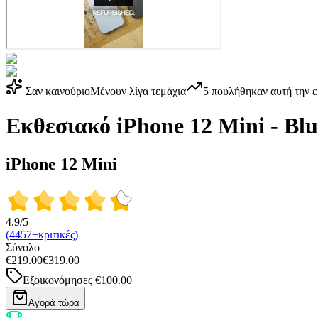
Σαν καινούριο
Μένουν λίγα τεμάχια
5
πουλήθηκαν αυτή την 
Εκθεσιακό iPhone 12 Mini - Bl
iPhone 12 Mini
4.9/5
(4457+κριτικές)
Σύνολο
€219.00
€319.00
Εξοικονόμησες
€100.00
Αγορά τώρα