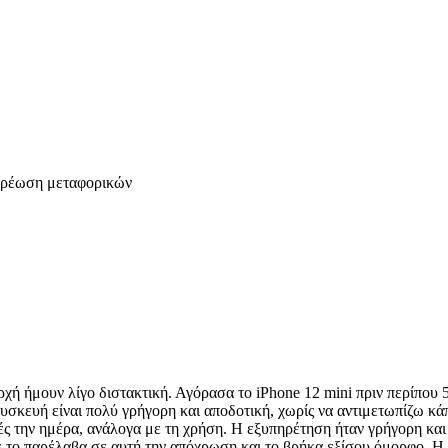
 χρέωση μεταφορικών
χή ήμουν λίγο διστακτική. Αγόρασα το iPhone 12 mini πριν περίπου 5
συσκευή είναι πολύ γρήγορη και αποδοτική, χωρίς να αντιμετωπίζω κάπ
ές την ημέρα, ανάλογα με τη χρήση. Η εξυπηρέτηση ήταν γρήγορη και
 το παρέλαβα σε αυτή την απόχρωση και το βρήκα εξίσου όμορφο. Η μ