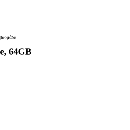
εβδομάδα
ue, 64GB