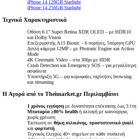
iPhone 14 128GB Starlight
iPhone 14 256GB Starlight
Τεχνικά Χαρακτηριστικά
Οθόνη 6.1” Super Retina XDR OLED – με HDR10
και Dolby Vision
Επεξεργαστής A15 Bionic – 6 πυρήνες, 5πύρηνη GPU
Διπλή κάμερα 12MP – με Photonic Engine και Action
Mode
4K Cinematic Video – στα 30fps με HDR
Crash Detection και Emergency SOS – για μεγαλύτερη
ασφάλεια
Υποστήριξη 5G – για κορυφαίες ταχύτητες browsing
και streaming
Η Αγορά από το Theimarket.gr Περιλαμβάνει
1 χρόνος εγγύηση
με δυνατότητα επέκτασης έως 3 έτη
Μπαταρία ≥80% health
ή αλλαγή με καινούργια,
χωρίς χρέωση
Έκπτωση σε
θήκη σιλικόνης
,
προστατευτικό γυαλί
και
φορτιστή
Τεχνικός έλεγχος 40+ σημείων σε κάθε συσκευή