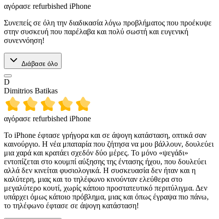
αγόρασε refurbished iPhone
Συνεπείς σε όλη την διαδικασία λόγω προβλήματος που προέκυψε
στην συσκευή που παρέλαβα και πολύ σωστή και ευγενική
συνεννόηση!
Διάβασε όλο
D
Dimitrios Batikas
αγόρασε refurbished iPhone
Το iPhone έφτασε γρήγορα και σε άψογη κατάσταση, οπτικά σαν
καινούργιο. Η νέα μπαταρία που ζήτησα να μου βάλλουν, δουλεύει
μια χαρά και κρατάει σχεδόν δύο μέρες. Το μόνο «ψεγάδι»
εντοπίζεται στο κουμπί αύξησης της έντασης ήχου, που δουλεύει
αλλά δεν κινείται φυσιολογικά. Η συσκευασία δεν ήταν και η
καλύτερη, μιας και το τηλέφωνο κινούνταν ελεύθερα στο
μεγαλύτερο κουτί, χωρίς κάποιο προστατευτικό περιτύλιγμα. Δεν
υπάρχει όμως κάποιο πρόβλημα, μιας και όπως έγραψα πιο πάνω,
το τηλέφωνο έφτασε σε άψογη κατάσταση!