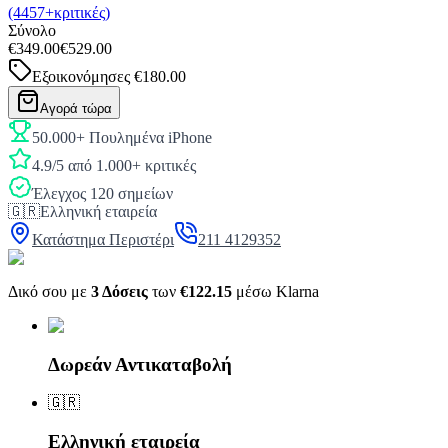
(4457+κριτικές)
Σύνολο
€349.00
€529.00
Εξοικονόμησες
€180.00
Αγορά τώρα
50.000+ Πουλημένα iPhone
4.9/5 από 1.000+ κριτικές
Έλεγχος 120 σημείων
🇬🇷
Ελληνική εταιρεία
Κατάστημα Περιστέρι
211 4129352
Δικό σου με
3 Δόσεις
των
€122.15
μέσω Klarna
Δωρεάν Αντικαταβολή
🇬🇷
Ελληνική εταιρεία