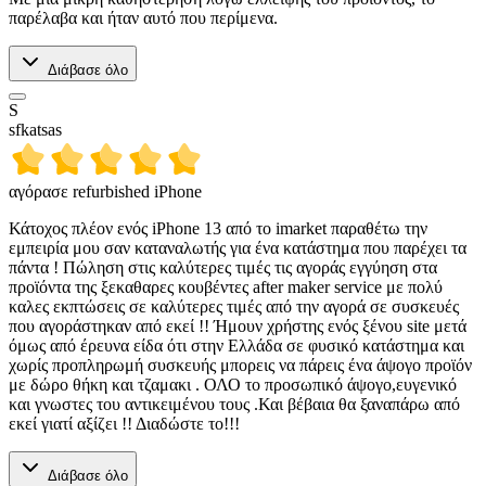
παρέλαβα και ήταν αυτό που περίμενα.
Διάβασε όλο
S
sfkatsas
αγόρασε refurbished iPhone
Κάτοχος πλέον ενός iPhone 13 από το imarket παραθέτω την
εμπειρία μου σαν καταναλωτής για ένα κατάστημα που παρέχει τα
πάντα ! Πώληση στις καλύτερες τιμές τις αγοράς εγγύηση στα
προϊόντα της ξεκαθαρες κουβέντες after maker service με πολύ
καλες εκπτώσεις σε καλύτερες τιμές από την αγορά σε συσκευές
που αγοράστηκαν από εκεί !! Ήμουν χρήστης ενός ξένου site μετά
όμως από έρευνα είδα ότι στην Ελλάδα σε φυσικό κατάστημα και
χωρίς προπληρωμή συσκευής μπορεις να πάρεις ένα άψογο προϊόν
με δώρο θήκη και τζαμακι . ΟΛΟ το προσωπικό άψογο,ευγενικό
και γνωστες του αντικειμένου τους .Και βέβαια θα ξαναπάρω από
εκεί γιατί αξίζει !! Διαδώστε το!!!
Διάβασε όλο