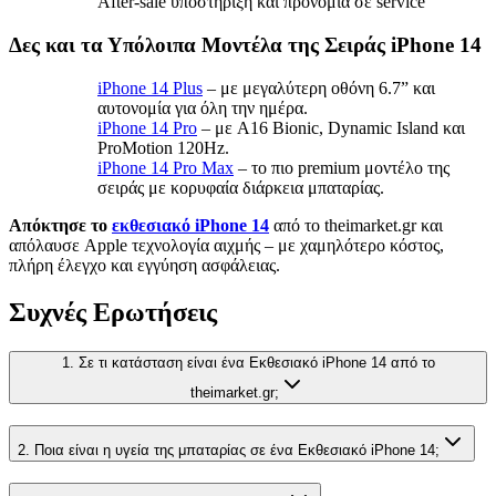
After-sale υποστήριξη και προνόμια σε service
Δες και τα Υπόλοιπα Μοντέλα της Σειράς iPhone 14
iPhone 14 Plus
– με μεγαλύτερη οθόνη 6.7” και
αυτονομία για όλη την ημέρα.
iPhone 14 Pro
– με A16 Bionic, Dynamic Island και
ProMotion 120Hz.
iPhone 14 Pro Max
– το πιο premium μοντέλο της
σειράς με κορυφαία διάρκεια μπαταρίας.
Απόκτησε το
εκθεσιακό iPhone 14
από το theimarket.gr και
απόλαυσε Apple τεχνολογία αιχμής – με χαμηλότερο κόστος,
πλήρη έλεγχο και εγγύηση ασφάλειας.
Συχνές Ερωτήσεις
1. Σε τι κατάσταση είναι ένα Εκθεσιακό iPhone 14 από το
theimarket.gr;
2. Ποια είναι η υγεία της μπαταρίας σε ένα Εκθεσιακό iPhone 14;