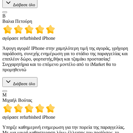
Διάβασε όλο
Β
Βαλια Πετούρη
αγόρασε refurbished iPhone
Άψογη αγορά! IPhone στην χαμηλότερη τιμή της αγοράς, γρήγορη
παράδοση, συνεχής ενημέρωση γαι το στάδιο της παραγγελίας και
επιπλέον δώρο, φορτιστής,θήκη και τζαμάκι προστασίας!
Συγχαρητήρια και το επόμενο μοντέλο από το iMarket θα το
προμηθευτώ
Διάβασε όλο
Μ
Μιχαήλ Βούτας
αγόρασε refurbished iPhone
Υπηρξε καθημερινή ενημερωση για την πορεία της παραγγελίας.
Με μια μικρή καθηστερηση λόγω έλλειψης του προϊόντος, το