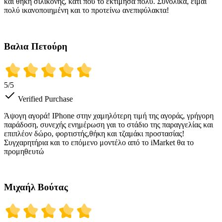
και θήκη σιλικόνης, κάτι που το εκτίμησα πολύ. Συνολικά, είμαι
πολύ ικανοποιημένη και το προτείνω ανεπιφύλακτα!
Βαλια Πετούρη
5
/5
Verified Purchase
Άψογη αγορά! IPhone στην χαμηλότερη τιμή της αγοράς, γρήγορη
παράδοση, συνεχής ενημέρωση γαι το στάδιο της παραγγελίας και
επιπλέον δώρο, φορτιστής,θήκη και τζαμάκι προστασίας!
Συγχαρητήρια και το επόμενο μοντέλο από το iMarket θα το
προμηθευτώ
Μιχαήλ Βούτας