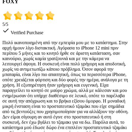
FOXY
5
/5
Verified Purchase
Πολύ ικανοποιημένη από την εμπειρία μου με το κατάστημα. Στην
αρχή ήμουν λίγο διστακτική. Αγόρασα το iPhone 12 mini πριν
περίπου 5 μήνες και το κινητό ήρθε σε άριστη κατάσταση, σαν
καινούριο, χωρίς καμία γρατζουνιά και με την κάμερα να
λειτουργεί άψογα. Η συσκευή είναι πολύ γρήγορη και αποδοτική,
χωρίς να αντιμετωπίζω κάποιο πρόβλημα. Όσον αφορά την
μπαταρία, είναι λίγο πιο απαιτητική, όπως τα περισσότερα iPhone,
οπότε χρειάζεται φόρτιση και δύο φορές την ημέρα, ανάλογα με τη
χρήση. Η εξυπηρέτηση ήταν γρήγορη και ευγενική. Είχα
παραγγείλει το κινητό σε μαύρο χρώμα, αλλά με κάλεσαν και μου
ενημέρωσαν ότι υπήρχε διαθέσιμο σε λευκό, οπότε το παρέλαβα
σε αυτή την απόχρωση και το βρήκα εξίσου όμορφο. Η μοναδική
μικρή ένσταση είναι το προστατευτικό τζαμάκι που είχε σημάδια
από τις βεντούζες που χρησιμοποίησαν για να αλλάξουν την οθόνη.
Δεν είμαι σίγουρη αν αυτό έγινε στο προστατευτικό ή στη
συσκευή, δεν έχω βγάλει το τζαμακι για να δω. Παρόλα αυτά, το
κατάστημα μού έδωσε δώρο ένα επιπλέον προστατευτικό τζαμάκι