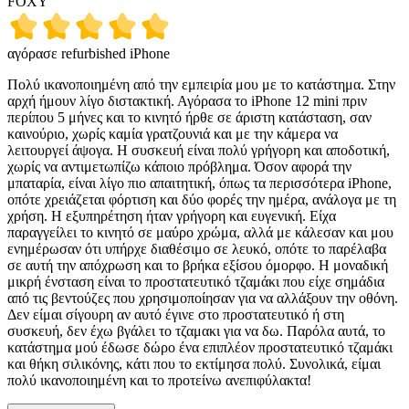
FOXY
αγόρασε refurbished iPhone
Πολύ ικανοποιημένη από την εμπειρία μου με το κατάστημα. Στην
αρχή ήμουν λίγο διστακτική. Αγόρασα το iPhone 12 mini πριν
περίπου 5 μήνες και το κινητό ήρθε σε άριστη κατάσταση, σαν
καινούριο, χωρίς καμία γρατζουνιά και με την κάμερα να
λειτουργεί άψογα. Η συσκευή είναι πολύ γρήγορη και αποδοτική,
χωρίς να αντιμετωπίζω κάποιο πρόβλημα. Όσον αφορά την
μπαταρία, είναι λίγο πιο απαιτητική, όπως τα περισσότερα iPhone,
οπότε χρειάζεται φόρτιση και δύο φορές την ημέρα, ανάλογα με τη
χρήση. Η εξυπηρέτηση ήταν γρήγορη και ευγενική. Είχα
παραγγείλει το κινητό σε μαύρο χρώμα, αλλά με κάλεσαν και μου
ενημέρωσαν ότι υπήρχε διαθέσιμο σε λευκό, οπότε το παρέλαβα
σε αυτή την απόχρωση και το βρήκα εξίσου όμορφο. Η μοναδική
μικρή ένσταση είναι το προστατευτικό τζαμάκι που είχε σημάδια
από τις βεντούζες που χρησιμοποίησαν για να αλλάξουν την οθόνη.
Δεν είμαι σίγουρη αν αυτό έγινε στο προστατευτικό ή στη
συσκευή, δεν έχω βγάλει το τζαμακι για να δω. Παρόλα αυτά, το
κατάστημα μού έδωσε δώρο ένα επιπλέον προστατευτικό τζαμάκι
και θήκη σιλικόνης, κάτι που το εκτίμησα πολύ. Συνολικά, είμαι
πολύ ικανοποιημένη και το προτείνω ανεπιφύλακτα!