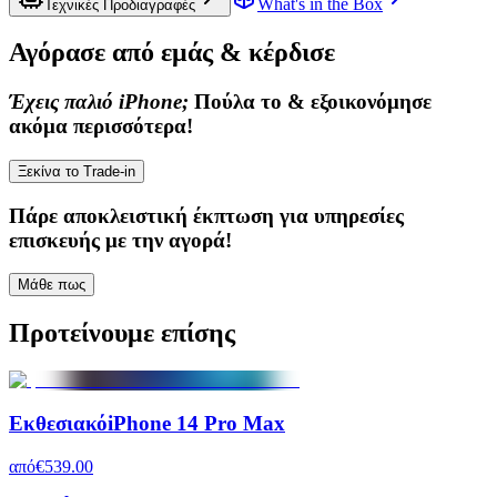
What's in the Box
Τεχνικές Προδιαγραφές
Αγόρασε από εμάς & κέρδισε
Έχεις παλιό iPhone;
Πούλα το & εξοικονόμησε
ακόμα περισσότερα!
Ξεκίνα το Trade-in
Πάρε
αποκλειστική έκπτωση
για υπηρεσίες
επισκευής με την αγορά!
Μάθε πως
Προτείνουμε επίσης
Εκθεσιακό
iPhone 14 Pro Max
από
€539.00