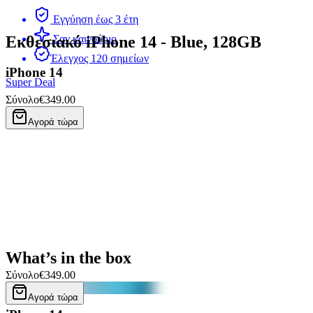
Εγγύηση έως 3 έτη
Εκθεσιακό iPhone 14 - Blue, 128GB
Σαν καινούριο
Έλεγχος 120 σημείων
iPhone 14
Super Deal
Σύνολο
€349.00
Αγορά τώρα
What’s in the box
Σύνολο
€349.00
Αγορά τώρα