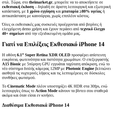
στιλ. Τώρα, στο
theimarket.gr
, μπορείτε να το αποκτήσετε σε
εκθεσιακή έκδοση
– δηλαδή σε άριστη λειτουργική και εξωτερική
κατάσταση, με
1 χρόνο εγγύηση
και
μπαταρία ≥80% υγείας
ή
αντικατάσταση με καινούργια, χωρίς επιπλέον κόστος.
Όλες οι εκθεσιακές μας συσκευές προέρχονται από βιτρίνες ή
ελεγχόμενη demo χρήση και έχουν περάσει από
τεχνικό έλεγχο
40+ σημείων
από την εξειδικευμένη ομάδα μας.
Γιατί να Επιλέξεις Εκθεσιακό iPhone 14
Η οθόνη
6.1” Super Retina XDR OLED
προσφέρει απίστευτη
ευκρίνεια, φωτεινότητα και πιστότητα χρωμάτων. Ο επεξεργαστής
A15 Bionic
με 5πύρηνη GPU εγγυάται ταχύτατη απόκριση, ενώ το
νέο σύστημα διπλής κάμερας 12MP με
Photonic Engine
βελτιώνει
αισθητά τις νυχτερινές λήψεις και τις λεπτομέρειες σε δύσκολες
συνθήκες φωτισμού.
Το
Cinematic Mode
πλέον υποστηρίζει 4K HDR στα 30fps, ενώ
λειτουργίες όπως το
Action Mode
κάνουν τα βίντεο σου σταθερά
ακόμα και όταν είσαι εν κινήσει.
Διαθέσιμα Εκθεσιακά iPhone 14