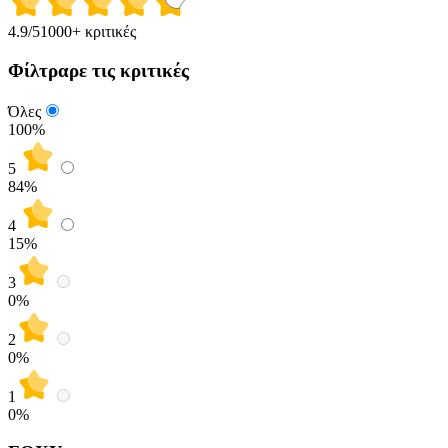
4.9
/5
1000+ κριτικές
Φίλτραρε τις κριτικές
Όλες
100%
5
84
%
4
15
%
3
0
%
2
0
%
1
0
%