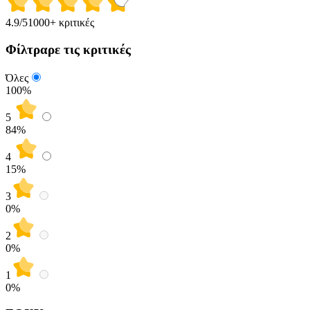
4.9
/5
1000+ κριτικές
Φίλτραρε τις κριτικές
Όλες
100%
5
84
%
4
15
%
3
0
%
2
0
%
1
0
%