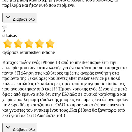
παρέλαβα και ήταν αυτό που περίμενα.
Διάβασε όλο
S
sfkatsas
αγόρασε refurbished iPhone
Κάτοχος πλέον ενός iPhone 13 από το imarket παραθέτω την
εμπειρία μου σαν καταναλωτής για ένα κατάστημα που παρέχει τα
πάντα ! Πώληση στις καλύτερες τιμές τις αγοράς εγγύηση στα
προϊόντα της ξεκαθαρες κουβέντες after maker service με πολύ
καλες εκπτώσεις σε καλύτερες τιμές από την αγορά σε συσκευές
που αγοράστηκαν από εκεί !! Ήμουν χρήστης ενός ξένου site μετά
όμως από έρευνα είδα ότι στην Ελλάδα σε φυσικό κατάστημα και
χωρίς προπληρωμή συσκευής μπορεις να πάρεις ένα άψογο προϊόν
με δώρο θήκη και τζαμακι . ΟΛΟ το προσωπικό άψογο,ευγενικό
και γνωστες του αντικειμένου τους .Και βέβαια θα ξαναπάρω από
εκεί γιατί αξίζει !! Διαδώστε το!!!
Διάβασε όλο