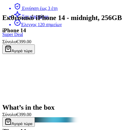
Εγγύηση έως 3 έτη
Εκθεσιακό iPhone 14 - midnight, 256GB
Σαν καινούριο
Έλεγχος 120 σημείων
iPhone 14
Super Deal
Σύνολο
€399.00
Αγορά τώρα
What’s in the box
Σύνολο
€399.00
Αγορά τώρα