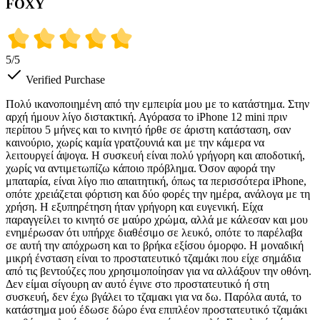
FOXY
5
/5
Verified Purchase
Πολύ ικανοποιημένη από την εμπειρία μου με το κατάστημα. Στην
αρχή ήμουν λίγο διστακτική. Αγόρασα το iPhone 12 mini πριν
περίπου 5 μήνες και το κινητό ήρθε σε άριστη κατάσταση, σαν
καινούριο, χωρίς καμία γρατζουνιά και με την κάμερα να
λειτουργεί άψογα. Η συσκευή είναι πολύ γρήγορη και αποδοτική,
χωρίς να αντιμετωπίζω κάποιο πρόβλημα. Όσον αφορά την
μπαταρία, είναι λίγο πιο απαιτητική, όπως τα περισσότερα iPhone,
οπότε χρειάζεται φόρτιση και δύο φορές την ημέρα, ανάλογα με τη
χρήση. Η εξυπηρέτηση ήταν γρήγορη και ευγενική. Είχα
παραγγείλει το κινητό σε μαύρο χρώμα, αλλά με κάλεσαν και μου
ενημέρωσαν ότι υπήρχε διαθέσιμο σε λευκό, οπότε το παρέλαβα
σε αυτή την απόχρωση και το βρήκα εξίσου όμορφο. Η μοναδική
μικρή ένσταση είναι το προστατευτικό τζαμάκι που είχε σημάδια
από τις βεντούζες που χρησιμοποίησαν για να αλλάξουν την οθόνη.
Δεν είμαι σίγουρη αν αυτό έγινε στο προστατευτικό ή στη
συσκευή, δεν έχω βγάλει το τζαμακι για να δω. Παρόλα αυτά, το
κατάστημα μού έδωσε δώρο ένα επιπλέον προστατευτικό τζαμάκι