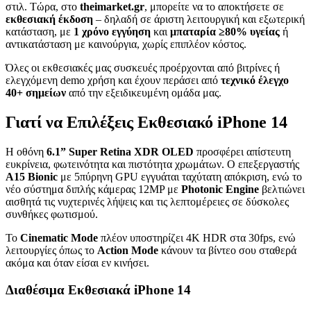
στιλ. Τώρα, στο
theimarket.gr
, μπορείτε να το αποκτήσετε σε
εκθεσιακή έκδοση
– δηλαδή σε άριστη λειτουργική και εξωτερική
κατάσταση, με
1 χρόνο εγγύηση
και
μπαταρία ≥80% υγείας
ή
αντικατάσταση με καινούργια, χωρίς επιπλέον κόστος.
Όλες οι εκθεσιακές μας συσκευές προέρχονται από βιτρίνες ή
ελεγχόμενη demo χρήση και έχουν περάσει από
τεχνικό έλεγχο
40+ σημείων
από την εξειδικευμένη ομάδα μας.
Γιατί να Επιλέξεις Εκθεσιακό iPhone 14
Η οθόνη
6.1” Super Retina XDR OLED
προσφέρει απίστευτη
ευκρίνεια, φωτεινότητα και πιστότητα χρωμάτων. Ο επεξεργαστής
A15 Bionic
με 5πύρηνη GPU εγγυάται ταχύτατη απόκριση, ενώ το
νέο σύστημα διπλής κάμερας 12MP με
Photonic Engine
βελτιώνει
αισθητά τις νυχτερινές λήψεις και τις λεπτομέρειες σε δύσκολες
συνθήκες φωτισμού.
Το
Cinematic Mode
πλέον υποστηρίζει 4K HDR στα 30fps, ενώ
λειτουργίες όπως το
Action Mode
κάνουν τα βίντεο σου σταθερά
ακόμα και όταν είσαι εν κινήσει.
Διαθέσιμα Εκθεσιακά iPhone 14