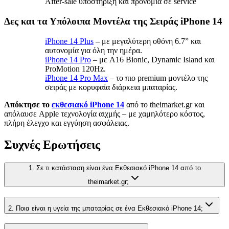
After-sale υποστήριξη και προνόμια σε service
Δες και τα Υπόλοιπα Μοντέλα της Σειράς iPhone 14
iPhone 14 Plus
– με μεγαλύτερη οθόνη 6.7” και
αυτονομία για όλη την ημέρα.
iPhone 14 Pro
– με A16 Bionic, Dynamic Island και
ProMotion 120Hz.
iPhone 14 Pro Max
– το πιο premium μοντέλο της
σειράς με κορυφαία διάρκεια μπαταρίας.
Απόκτησε το
εκθεσιακό iPhone 14
από το theimarket.gr και
απόλαυσε Apple τεχνολογία αιχμής – με χαμηλότερο κόστος,
πλήρη έλεγχο και εγγύηση ασφάλειας.
Συχνές Ερωτήσεις
1. Σε τι κατάσταση είναι ένα Εκθεσιακό iPhone 14 από το
theimarket.gr;
2. Ποια είναι η υγεία της μπαταρίας σε ένα Εκθεσιακό iPhone 14;