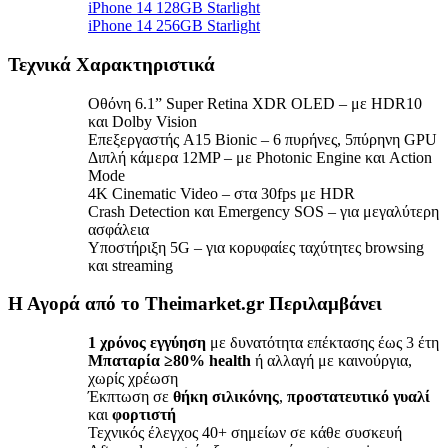
iPhone 14 128GB Starlight
iPhone 14 256GB Starlight
Τεχνικά Χαρακτηριστικά
Οθόνη 6.1” Super Retina XDR OLED – με HDR10
και Dolby Vision
Επεξεργαστής A15 Bionic – 6 πυρήνες, 5πύρηνη GPU
Διπλή κάμερα 12MP – με Photonic Engine και Action
Mode
4K Cinematic Video – στα 30fps με HDR
Crash Detection και Emergency SOS – για μεγαλύτερη
ασφάλεια
Υποστήριξη 5G – για κορυφαίες ταχύτητες browsing
και streaming
Η Αγορά από το Theimarket.gr Περιλαμβάνει
1 χρόνος εγγύηση
με δυνατότητα επέκτασης έως 3 έτη
Μπαταρία ≥80% health
ή αλλαγή με καινούργια,
χωρίς χρέωση
Έκπτωση σε
θήκη σιλικόνης
,
προστατευτικό γυαλί
και
φορτιστή
Τεχνικός έλεγχος 40+ σημείων σε κάθε συσκευή