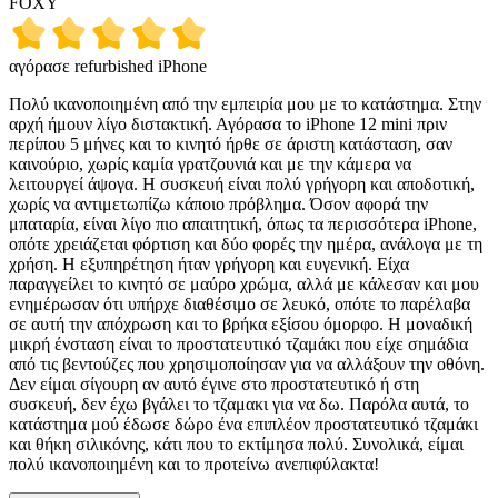
FOXY
αγόρασε refurbished iPhone
Πολύ ικανοποιημένη από την εμπειρία μου με το κατάστημα. Στην
αρχή ήμουν λίγο διστακτική. Αγόρασα το iPhone 12 mini πριν
περίπου 5 μήνες και το κινητό ήρθε σε άριστη κατάσταση, σαν
καινούριο, χωρίς καμία γρατζουνιά και με την κάμερα να
λειτουργεί άψογα. Η συσκευή είναι πολύ γρήγορη και αποδοτική,
χωρίς να αντιμετωπίζω κάποιο πρόβλημα. Όσον αφορά την
μπαταρία, είναι λίγο πιο απαιτητική, όπως τα περισσότερα iPhone,
οπότε χρειάζεται φόρτιση και δύο φορές την ημέρα, ανάλογα με τη
χρήση. Η εξυπηρέτηση ήταν γρήγορη και ευγενική. Είχα
παραγγείλει το κινητό σε μαύρο χρώμα, αλλά με κάλεσαν και μου
ενημέρωσαν ότι υπήρχε διαθέσιμο σε λευκό, οπότε το παρέλαβα
σε αυτή την απόχρωση και το βρήκα εξίσου όμορφο. Η μοναδική
μικρή ένσταση είναι το προστατευτικό τζαμάκι που είχε σημάδια
από τις βεντούζες που χρησιμοποίησαν για να αλλάξουν την οθόνη.
Δεν είμαι σίγουρη αν αυτό έγινε στο προστατευτικό ή στη
συσκευή, δεν έχω βγάλει το τζαμακι για να δω. Παρόλα αυτά, το
κατάστημα μού έδωσε δώρο ένα επιπλέον προστατευτικό τζαμάκι
και θήκη σιλικόνης, κάτι που το εκτίμησα πολύ. Συνολικά, είμαι
πολύ ικανοποιημένη και το προτείνω ανεπιφύλακτα!