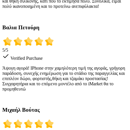
και θήκη σιλικόνης, κάτι που το εκτίμησα πολύ. Συνολικά, είμαι
πολύ ικανοποιημένη και το προτείνω ανεπιφύλακτα!
Βαλια Πετούρη
5
/5
Verified Purchase
Άψογη αγορά! IPhone στην χαμηλότερη τιμή της αγοράς, γρήγορη
παράδοση, συνεχής ενημέρωση γαι το στάδιο της παραγγελίας και
επιπλέον δώρο, φορτιστής,θήκη και τζαμάκι προστασίας!
Συγχαρητήρια και το επόμενο μοντέλο από το iMarket θα το
προμηθευτώ
Μιχαήλ Βούτας