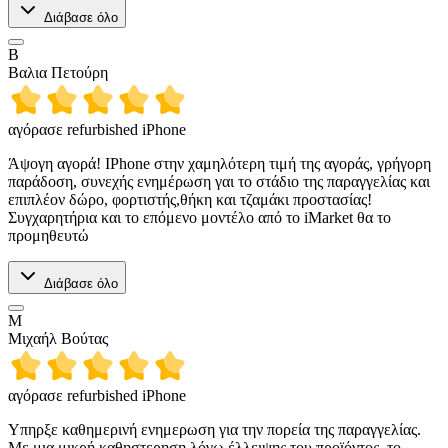
Διάβασε όλο
Β
Βαλια Πετούρη
αγόρασε refurbished iPhone
Άψογη αγορά! IPhone στην χαμηλότερη τιμή της αγοράς, γρήγορη
παράδοση, συνεχής ενημέρωση γαι το στάδιο της παραγγελίας και
επιπλέον δώρο, φορτιστής,θήκη και τζαμάκι προστασίας!
Συγχαρητήρια και το επόμενο μοντέλο από το iMarket θα το
προμηθευτώ
Διάβασε όλο
Μ
Μιχαήλ Βούτας
αγόρασε refurbished iPhone
Υπηρξε καθημερινή ενημερωση για την πορεία της παραγγελίας.
Με μια μικρή καθηστερηση λόγω έλλειψης του προϊόντος, το