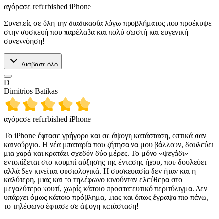
αγόρασε refurbished iPhone
Συνεπείς σε όλη την διαδικασία λόγω προβλήματος που προέκυψε
στην συσκευή που παρέλαβα και πολύ σωστή και ευγενική
συνεννόηση!
Διάβασε όλο
D
Dimitrios Batikas
αγόρασε refurbished iPhone
Το iPhone έφτασε γρήγορα και σε άψογη κατάσταση, οπτικά σαν
καινούργιο. Η νέα μπαταρία που ζήτησα να μου βάλλουν, δουλεύει
μια χαρά και κρατάει σχεδόν δύο μέρες. Το μόνο «ψεγάδι»
εντοπίζεται στο κουμπί αύξησης της έντασης ήχου, που δουλεύει
αλλά δεν κινείται φυσιολογικά. Η συσκευασία δεν ήταν και η
καλύτερη, μιας και το τηλέφωνο κινούνταν ελεύθερα στο
μεγαλύτερο κουτί, χωρίς κάποιο προστατευτικό περιτύλιγμα. Δεν
υπάρχει όμως κάποιο πρόβλημα, μιας και όπως έγραψα πιο πάνω,
το τηλέφωνο έφτασε σε άψογη κατάσταση!