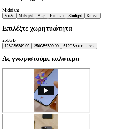
Midnight
Μπλε
Midnight
Μωβ
Κόκκινο
Starlight
Κίτρινο
Επιλέξτε χωρητικότητα
256GB
128GB
€349.00
256GB
€399.00
512GB
out of stock
Ας γνωριστούμε καλύτερα