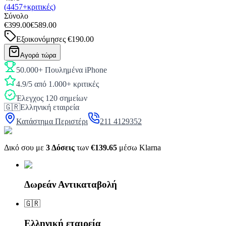
(4457+κριτικές)
Σύνολο
€399.00
€589.00
Εξοικονόμησες
€190.00
Αγορά τώρα
50.000+ Πουλημένα iPhone
4.9/5 από 1.000+ κριτικές
Έλεγχος 120 σημείων
🇬🇷
Ελληνική εταιρεία
Κατάστημα Περιστέρι
211 4129352
Δικό σου με
3 Δόσεις
των
€139.65
μέσω Klarna
Δωρεάν Αντικαταβολή
🇬🇷
Ελληνική εταιρεία