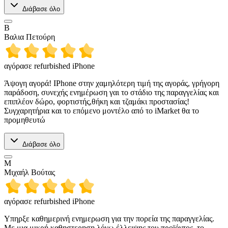
Διάβασε όλο
Β
Βαλια Πετούρη
αγόρασε refurbished iPhone
Άψογη αγορά! IPhone στην χαμηλότερη τιμή της αγοράς, γρήγορη
παράδοση, συνεχής ενημέρωση γαι το στάδιο της παραγγελίας και
επιπλέον δώρο, φορτιστής,θήκη και τζαμάκι προστασίας!
Συγχαρητήρια και το επόμενο μοντέλο από το iMarket θα το
προμηθευτώ
Διάβασε όλο
Μ
Μιχαήλ Βούτας
αγόρασε refurbished iPhone
Υπηρξε καθημερινή ενημερωση για την πορεία της παραγγελίας.
Με μια μικρή καθηστερηση λόγω έλλειψης του προϊόντος, το