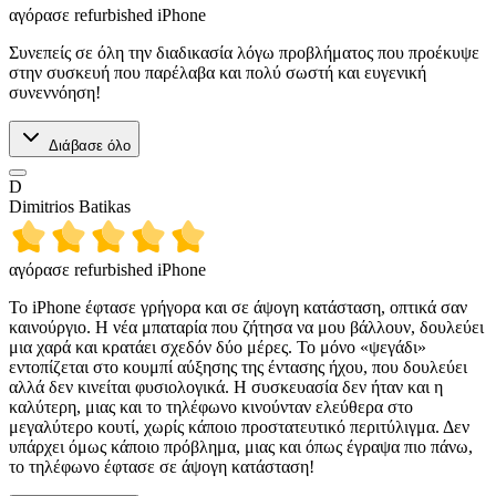
αγόρασε refurbished iPhone
Συνεπείς σε όλη την διαδικασία λόγω προβλήματος που προέκυψε
στην συσκευή που παρέλαβα και πολύ σωστή και ευγενική
συνεννόηση!
Διάβασε όλο
D
Dimitrios Batikas
αγόρασε refurbished iPhone
Το iPhone έφτασε γρήγορα και σε άψογη κατάσταση, οπτικά σαν
καινούργιο. Η νέα μπαταρία που ζήτησα να μου βάλλουν, δουλεύει
μια χαρά και κρατάει σχεδόν δύο μέρες. Το μόνο «ψεγάδι»
εντοπίζεται στο κουμπί αύξησης της έντασης ήχου, που δουλεύει
αλλά δεν κινείται φυσιολογικά. Η συσκευασία δεν ήταν και η
καλύτερη, μιας και το τηλέφωνο κινούνταν ελεύθερα στο
μεγαλύτερο κουτί, χωρίς κάποιο προστατευτικό περιτύλιγμα. Δεν
υπάρχει όμως κάποιο πρόβλημα, μιας και όπως έγραψα πιο πάνω,
το τηλέφωνο έφτασε σε άψογη κατάσταση!