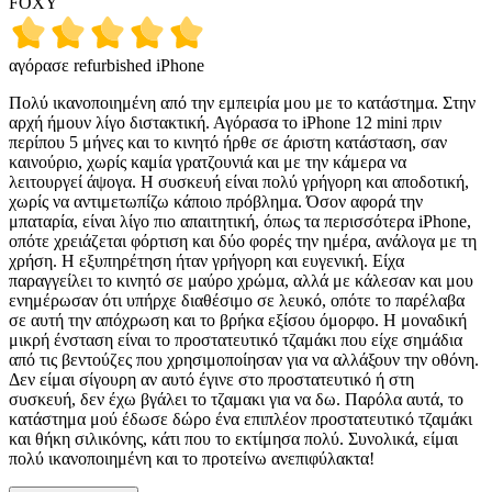
FOXY
αγόρασε refurbished iPhone
Πολύ ικανοποιημένη από την εμπειρία μου με το κατάστημα. Στην
αρχή ήμουν λίγο διστακτική. Αγόρασα το iPhone 12 mini πριν
περίπου 5 μήνες και το κινητό ήρθε σε άριστη κατάσταση, σαν
καινούριο, χωρίς καμία γρατζουνιά και με την κάμερα να
λειτουργεί άψογα. Η συσκευή είναι πολύ γρήγορη και αποδοτική,
χωρίς να αντιμετωπίζω κάποιο πρόβλημα. Όσον αφορά την
μπαταρία, είναι λίγο πιο απαιτητική, όπως τα περισσότερα iPhone,
οπότε χρειάζεται φόρτιση και δύο φορές την ημέρα, ανάλογα με τη
χρήση. Η εξυπηρέτηση ήταν γρήγορη και ευγενική. Είχα
παραγγείλει το κινητό σε μαύρο χρώμα, αλλά με κάλεσαν και μου
ενημέρωσαν ότι υπήρχε διαθέσιμο σε λευκό, οπότε το παρέλαβα
σε αυτή την απόχρωση και το βρήκα εξίσου όμορφο. Η μοναδική
μικρή ένσταση είναι το προστατευτικό τζαμάκι που είχε σημάδια
από τις βεντούζες που χρησιμοποίησαν για να αλλάξουν την οθόνη.
Δεν είμαι σίγουρη αν αυτό έγινε στο προστατευτικό ή στη
συσκευή, δεν έχω βγάλει το τζαμακι για να δω. Παρόλα αυτά, το
κατάστημα μού έδωσε δώρο ένα επιπλέον προστατευτικό τζαμάκι
και θήκη σιλικόνης, κάτι που το εκτίμησα πολύ. Συνολικά, είμαι
πολύ ικανοποιημένη και το προτείνω ανεπιφύλακτα!