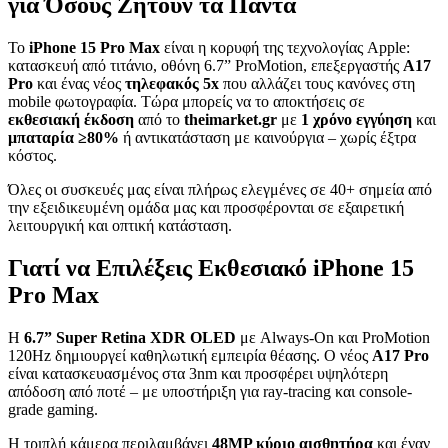
για Όσους Ζητούν τα Πάντα
Το
iPhone 15 Pro Max
είναι η κορυφή της τεχνολογίας Apple:
κατασκευή από τιτάνιο, οθόνη 6.7” ProMotion, επεξεργαστής
A17
Pro
και ένας νέος
τηλεφακός 5x
που αλλάζει τους κανόνες στη
mobile φωτογραφία. Τώρα μπορείς να το αποκτήσεις σε
εκθεσιακή έκδοση
από το
theimarket.gr
με
1 χρόνο εγγύηση
και
μπαταρία ≥80%
ή αντικατάσταση με καινούργια – χωρίς έξτρα
κόστος.
Όλες οι συσκευές μας είναι πλήρως ελεγμένες σε 40+ σημεία από
την εξειδικευμένη ομάδα μας και προσφέρονται σε εξαιρετική
λειτουργική και οπτική κατάσταση.
Γιατί να Επιλέξεις Εκθεσιακό iPhone 15
Pro Max
Η
6.7” Super Retina XDR OLED
με Always-On και ProMotion
120Hz δημιουργεί καθηλωτική εμπειρία θέασης. Ο νέος
A17 Pro
είναι κατασκευασμένος στα 3nm και προσφέρει υψηλότερη
απόδοση από ποτέ – με υποστήριξη για ray-tracing και console-
grade gaming.
Η τριπλή κάμερα περιλαμβάνει
48MP κύριο αισθητήρα
και έναν