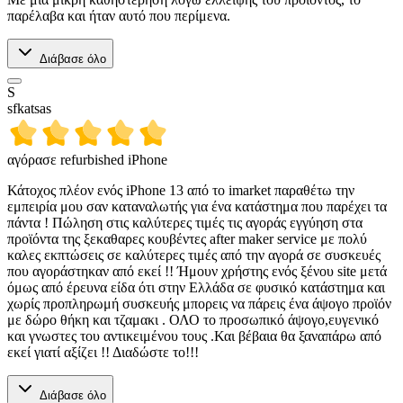
παρέλαβα και ήταν αυτό που περίμενα.
Διάβασε όλο
S
sfkatsas
αγόρασε refurbished iPhone
Κάτοχος πλέον ενός iPhone 13 από το imarket παραθέτω την
εμπειρία μου σαν καταναλωτής για ένα κατάστημα που παρέχει τα
πάντα ! Πώληση στις καλύτερες τιμές τις αγοράς εγγύηση στα
προϊόντα της ξεκαθαρες κουβέντες after maker service με πολύ
καλες εκπτώσεις σε καλύτερες τιμές από την αγορά σε συσκευές
που αγοράστηκαν από εκεί !! Ήμουν χρήστης ενός ξένου site μετά
όμως από έρευνα είδα ότι στην Ελλάδα σε φυσικό κατάστημα και
χωρίς προπληρωμή συσκευής μπορεις να πάρεις ένα άψογο προϊόν
με δώρο θήκη και τζαμακι . ΟΛΟ το προσωπικό άψογο,ευγενικό
και γνωστες του αντικειμένου τους .Και βέβαια θα ξαναπάρω από
εκεί γιατί αξίζει !! Διαδώστε το!!!
Διάβασε όλο