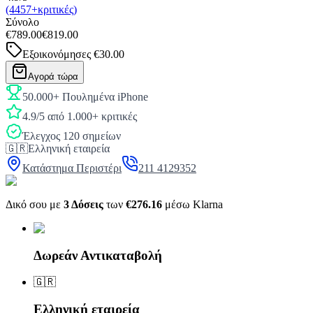
(4457+κριτικές)
Σύνολο
€789.00
€819.00
Εξοικονόμησες
€30.00
Αγορά τώρα
50.000+ Πουλημένα iPhone
4.9/5 από 1.000+ κριτικές
Έλεγχος 120 σημείων
🇬🇷
Ελληνική εταιρεία
Κατάστημα Περιστέρι
211 4129352
Δικό σου με
3 Δόσεις
των
€276.16
μέσω Klarna
Δωρεάν Αντικαταβολή
🇬🇷
Ελληνική εταιρεία