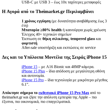
USB-C με USB 3 – έως 10x ταχύτερες μεταφορές
Η Αγορά από το Theimarket.gr Περιλαμβάνει
1 χρόνος εγγύηση
(με δυνατότητα αναβάθμισης έως 3
έτη)
Μπαταρία ≥80% health
ή καινούργια χωρίς χρέωση
Έλεγχος 40+ τεχνικών σημείων
Έκπτωση σε
θήκη σιλικόνης
,
tempered glass
και
φορτιστή
After-sale υποστήριξη και εκπτώσεις σε service
Δες και τα Υπόλοιπα Μοντέλα της Σειράς iPhone 15
iPhone 15
– με A16 Bionic και 48MP κάμερα.
iPhone 15 Plus
– ίδια απόδοση με μεγαλύτερη οθόνη
και αυτονομία.
iPhone 15 Pro
– ίδια τεχνολογία με μικρότερο μέγεθος
6.1”.
Απόκτησε σήμερα το
εκθεσιακό iPhone 15 Pro Max
από το
theimarket.gr και ζήσε την απόλυτη εμπειρία της Apple – πιο
έξυπνα, πιο οικονομικά, πιο επαγγελματικά.