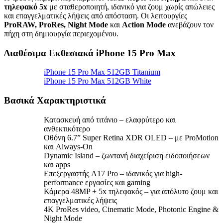
τηλεφακό 5x
με σταθεροποιητή, ιδανικό για ζουμ χωρίς απώλειες
και επαγγελματικές λήψεις από απόσταση. Οι λειτουργίες
ProRAW, ProRes, Night Mode
και
Action Mode
ανεβάζουν τον
πήχη στη δημιουργία περιεχομένου.
Διαθέσιμα Εκθεσιακά iPhone 15 Pro Max
iPhone 15 Pro Max 512GB Titanium
iPhone 15 Pro Max 512GB White
Βασικά Χαρακτηριστικά
Κατασκευή από τιτάνιο – ελαφρύτερο και
ανθεκτικότερο
Οθόνη 6.7” Super Retina XDR OLED – με ProMotion
και Always-On
Dynamic Island – ζωντανή διαχείριση ειδοποιήσεων
και apps
Επεξεργαστής A17 Pro – ιδανικός για high-
performance εργασίες και gaming
Κάμερα 48MP + 5x τηλεφακός – για απόλυτο ζουμ και
επαγγελματικές λήψεις
4K ProRes video, Cinematic Mode, Photonic Engine &
Night Mode