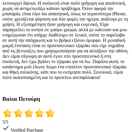
λειτουργεί άψογα. Η συσκευή είναι πολύ γρήγορη και αποδοτική,
χωρίς να αντιμετωπίζω κάποιο πρόβλημα. Όσον αφορά την
μπαταρία, είναι λίγο πιο απαιτητική, όπως τα περισσότερα iPhone,
οπότε χρειάζεται φόρτιση και δύο φορές την ημέρα, ανάλογα με τη
χρήση. Η εξυπηρέτηση ήταν γρήγορη και ευγενική. Είχα
παραγγείλει το κινητό σε μαύρο χρώμα, αλλά με κάλεσαν και μου
ενημέρωσαν ότι υπήρχε διαθέσιμο σε λευκό, οπότε το παρέλαβα
σε αυτή την απόχρωση και το βρήκα εξίσου όμορφο. Η μοναδική
μικρή ένσταση είναι το προστατευτικό τζαμάκι που είχε σημάδια
από τις βεντούζες που χρησιμοποίησαν για να αλλάξουν την οθόνη.
Δεν είμαι σίγουρη αν αυτό έγινε στο προστατευτικό ή στη
συσκευή, δεν έχω βγάλει το τζαμακι για να δω. Παρόλα αυτά, το
κατάστημα μού έδωσε δώρο ένα επιπλέον προστατευτικό τζαμάκι
και θήκη σιλικόνης, κάτι που το εκτίμησα πολύ. Συνολικά, είμαι
πολύ ικανοποιημένη και το προτείνω ανεπιφύλακτα!
Βαλια Πετούρη
5
/5
Verified Purchase