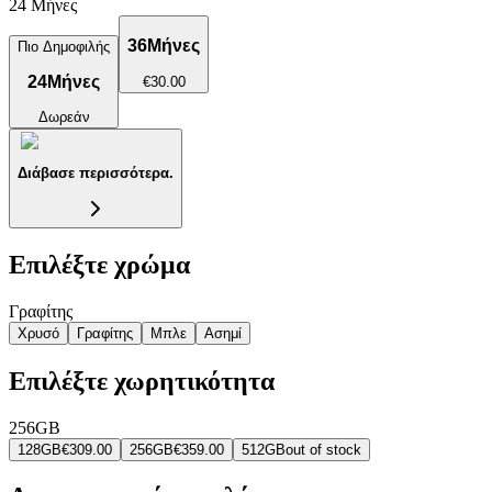
24 Μήνες
36
Μήνες
Πιο Δημοφιλής
24
Μήνες
€30.00
Δωρεάν
Διάβασε περισσότερα.
Επιλέξτε χρώμα
Γραφίτης
Χρυσό
Γραφίτης
Μπλε
Ασημί
Επιλέξτε χωρητικότητα
256GB
128GB
€309.00
256GB
€359.00
512GB
out of stock