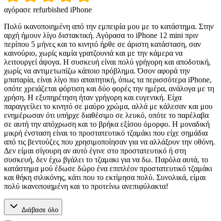
αγόρασε refurbished iPhone
Πολύ ικανοποιημένη από την εμπειρία μου με το κατάστημα. Στην
αρχή ήμουν λίγο διστακτική. Αγόρασα το iPhone 12 mini πριν
περίπου 5 μήνες και το κινητό ήρθε σε άριστη κατάσταση, σαν
καινούριο, χωρίς καμία γρατζουνιά και με την κάμερα να
λειτουργεί άψογα. Η συσκευή είναι πολύ γρήγορη και αποδοτική,
χωρίς να αντιμετωπίζω κάποιο πρόβλημα. Όσον αφορά την
μπαταρία, είναι λίγο πιο απαιτητική, όπως τα περισσότερα iPhone,
οπότε χρειάζεται φόρτιση και δύο φορές την ημέρα, ανάλογα με τη
χρήση. Η εξυπηρέτηση ήταν γρήγορη και ευγενική. Είχα
παραγγείλει το κινητό σε μαύρο χρώμα, αλλά με κάλεσαν και μου
ενημέρωσαν ότι υπήρχε διαθέσιμο σε λευκό, οπότε το παρέλαβα
σε αυτή την απόχρωση και το βρήκα εξίσου όμορφο. Η μοναδική
μικρή ένσταση είναι το προστατευτικό τζαμάκι που είχε σημάδια
από τις βεντούζες που χρησιμοποίησαν για να αλλάξουν την οθόνη.
Δεν είμαι σίγουρη αν αυτό έγινε στο προστατευτικό ή στη
συσκευή, δεν έχω βγάλει το τζαμακι για να δω. Παρόλα αυτά, το
κατάστημα μού έδωσε δώρο ένα επιπλέον προστατευτικό τζαμάκι
και θήκη σιλικόνης, κάτι που το εκτίμησα πολύ. Συνολικά, είμαι
πολύ ικανοποιημένη και το προτείνω ανεπιφύλακτα!
Διάβασε όλο