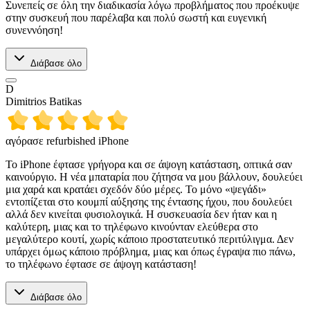
Συνεπείς σε όλη την διαδικασία λόγω προβλήματος που προέκυψε
στην συσκευή που παρέλαβα και πολύ σωστή και ευγενική
συνεννόηση!
Διάβασε όλο
D
Dimitrios Batikas
αγόρασε refurbished iPhone
Το iPhone έφτασε γρήγορα και σε άψογη κατάσταση, οπτικά σαν
καινούργιο. Η νέα μπαταρία που ζήτησα να μου βάλλουν, δουλεύει
μια χαρά και κρατάει σχεδόν δύο μέρες. Το μόνο «ψεγάδι»
εντοπίζεται στο κουμπί αύξησης της έντασης ήχου, που δουλεύει
αλλά δεν κινείται φυσιολογικά. Η συσκευασία δεν ήταν και η
καλύτερη, μιας και το τηλέφωνο κινούνταν ελεύθερα στο
μεγαλύτερο κουτί, χωρίς κάποιο προστατευτικό περιτύλιγμα. Δεν
υπάρχει όμως κάποιο πρόβλημα, μιας και όπως έγραψα πιο πάνω,
το τηλέφωνο έφτασε σε άψογη κατάσταση!
Διάβασε όλο