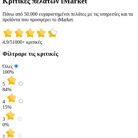
Κριτικές πελατών iMarket
Πάνω από 50.000 ευχαριστημένοι πελάτες με τις υπηρεσίες και τα
προϊόντα που προσφέρει το iMarket.
4.9
/5
1000+ κριτικές
Φίλτραρε τις κριτικές
Όλες
100%
5
84
%
4
15
%
3
0
%
2