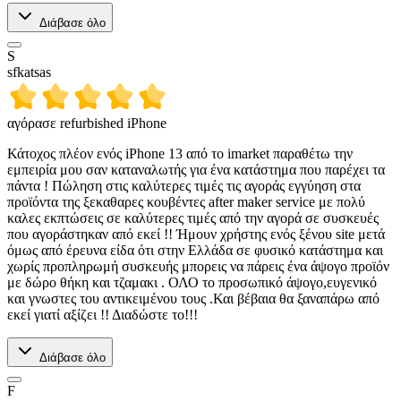
Διάβασε όλο
S
sfkatsas
αγόρασε refurbished iPhone
Κάτοχος πλέον ενός iPhone 13 από το imarket παραθέτω την
εμπειρία μου σαν καταναλωτής για ένα κατάστημα που παρέχει τα
πάντα ! Πώληση στις καλύτερες τιμές τις αγοράς εγγύηση στα
προϊόντα της ξεκαθαρες κουβέντες after maker service με πολύ
καλες εκπτώσεις σε καλύτερες τιμές από την αγορά σε συσκευές
που αγοράστηκαν από εκεί !! Ήμουν χρήστης ενός ξένου site μετά
όμως από έρευνα είδα ότι στην Ελλάδα σε φυσικό κατάστημα και
χωρίς προπληρωμή συσκευής μπορεις να πάρεις ένα άψογο προϊόν
με δώρο θήκη και τζαμακι . ΟΛΟ το προσωπικό άψογο,ευγενικό
και γνωστες του αντικειμένου τους .Και βέβαια θα ξαναπάρω από
εκεί γιατί αξίζει !! Διαδώστε το!!!
Διάβασε όλο
F