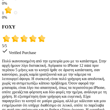
0
%
1
0
%
FOXY
5
/5
Verified Purchase
Πολύ ικανοποιημένη από την εμπειρία μου με το κατάστημα. Στην
αρχή ήμουν λίγο διστακτική. Αγόρασα το iPhone 12 mini πριν
περίπου 5 μήνες και το κινητό ήρθε σε άριστη κατάσταση, σαν
καινούριο, χωρίς καμία γρατζουνιά και με την κάμερα να
λειτουργεί άψογα. Η συσκευή είναι πολύ γρήγορη και αποδοτική,
χωρίς να αντιμετωπίζω κάποιο πρόβλημα. Όσον αφορά την
μπαταρία, είναι λίγο πιο απαιτητική, όπως τα περισσότερα iPhone,
οπότε χρειάζεται φόρτιση και δύο φορές την ημέρα, ανάλογα με τη
χρήση. Η εξυπηρέτηση ήταν γρήγορη και ευγενική. Είχα
παραγγείλει το κινητό σε μαύρο χρώμα, αλλά με κάλεσαν και μου
ενημέρωσαν ότι υπήρχε διαθέσιμο σε λευκό, οπότε το παρέλαβα
σε αυτή την απόχρωση και το βρήκα εξίσου όμορφο. Η μοναδική