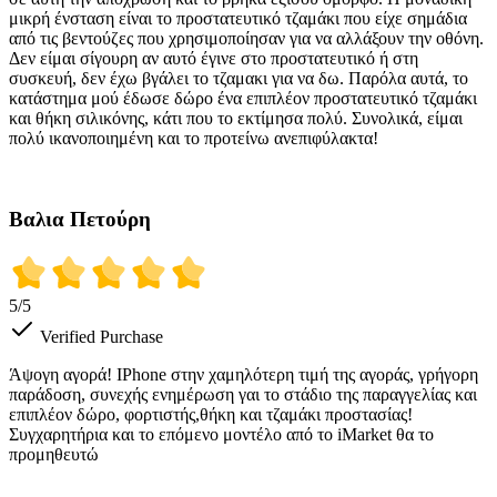
μικρή ένσταση είναι το προστατευτικό τζαμάκι που είχε σημάδια
από τις βεντούζες που χρησιμοποίησαν για να αλλάξουν την οθόνη.
Δεν είμαι σίγουρη αν αυτό έγινε στο προστατευτικό ή στη
συσκευή, δεν έχω βγάλει το τζαμακι για να δω. Παρόλα αυτά, το
κατάστημα μού έδωσε δώρο ένα επιπλέον προστατευτικό τζαμάκι
και θήκη σιλικόνης, κάτι που το εκτίμησα πολύ. Συνολικά, είμαι
πολύ ικανοποιημένη και το προτείνω ανεπιφύλακτα!
Βαλια Πετούρη
5
/5
Verified Purchase
Άψογη αγορά! IPhone στην χαμηλότερη τιμή της αγοράς, γρήγορη
παράδοση, συνεχής ενημέρωση γαι το στάδιο της παραγγελίας και
επιπλέον δώρο, φορτιστής,θήκη και τζαμάκι προστασίας!
Συγχαρητήρια και το επόμενο μοντέλο από το iMarket θα το
προμηθευτώ