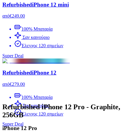
Refurbished
iPhone 12 mini
από
€249.00
100% Μπαταρία
Σαν καινούριο
Έλεγχος 120 σημείων
Super Deal
Refurbished
iPhone 12
από
€279.00
100% Μπαταρία
Refurbished iPhone 12 Pro - Graphite,
Σαν καινούριο
256GB
Έλεγχος 120 σημείων
Super Deal
iPhone 12 Pro