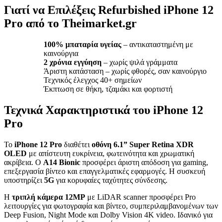
Γιατί να Επιλέξεις Refurbished iPhone 12
Pro από το Theimarket.gr
100% μπαταρία υγείας
– αντικαταστημένη με
καινούργια
2 χρόνια εγγύηση
– χωρίς ψιλά γράμματα
Άριστη κατάσταση – χωρίς φθορές, σαν καινούργιο
Τεχνικός έλεγχος 40+ σημείων
Έκπτωση σε θήκη, τζαμάκι και φορτιστή
Τεχνικά Χαρακτηριστικά του iPhone 12
Pro
Το
iPhone 12 Pro
διαθέτει
οθόνη 6.1” Super Retina XDR
OLED
με απίστευτη ευκρίνεια, φωτεινότητα και χρωματική
ακρίβεια. Ο
A14 Bionic
προσφέρει άριστη απόδοση για gaming,
επεξεργασία βίντεο και επαγγελματικές εφαρμογές. Η συσκευή
υποστηρίζει
5G
για κορυφαίες ταχύτητες σύνδεσης.
Η
τριπλή κάμερα 12MP
με LiDAR scanner προσφέρει Pro
λειτουργίες για φωτογραφία και βίντεο, συμπεριλαμβανομένων των
Deep Fusion, Night Mode και Dolby Vision 4K video. Ιδανικό για