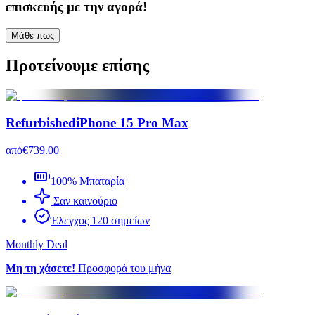
επισκευής με την αγορά!
Μάθε πως
Προτείνουμε επίσης
Refurbished
iPhone 15 Pro Max
από
€739.00
100% Μπαταρία
Σαν καινούριο
Έλεγχος 120 σημείων
Monthly Deal
Μη τη χάσετε!
Προσφορά του μήνα