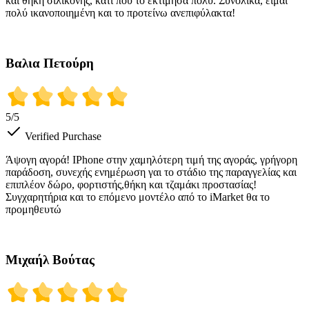
και θήκη σιλικόνης, κάτι που το εκτίμησα πολύ. Συνολικά, είμαι
πολύ ικανοποιημένη και το προτείνω ανεπιφύλακτα!
Βαλια Πετούρη
5
/5
Verified Purchase
Άψογη αγορά! IPhone στην χαμηλότερη τιμή της αγοράς, γρήγορη
παράδοση, συνεχής ενημέρωση γαι το στάδιο της παραγγελίας και
επιπλέον δώρο, φορτιστής,θήκη και τζαμάκι προστασίας!
Συγχαρητήρια και το επόμενο μοντέλο από το iMarket θα το
προμηθευτώ
Μιχαήλ Βούτας