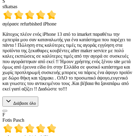
S
sfkatsas
αγόρασε refurbished iPhone
Κάτοχος πλέον ενός iPhone 13 από το imarket παραθέτω την
εμπειρία μου σαν καταναλωτής για ένα κατάστημα που παρέχει τα
πάντα ! Πώληση στις καλύτερες τιμές τις αγοράς εγγύηση στα
προϊόντα της ξεκαθαρες κουβέντες after maker service με πολύ
καλες εκπτώσεις σε καλύτερες τιμές από την αγορά σε συσκευές
που αγοράστηκαν από εκεί !! Ήμουν χρήστης ενός ξένου site μετά
όμως από έρευνα είδα ότι στην Ελλάδα σε φυσικό κατάστημα και
χωρίς προπληρωμή συσκευής μπορεις να πάρεις ένα άψογο προϊόν
με δώρο θήκη και τζαμακι . ΟΛΟ το προσωπικό άψογο,ευγενικό
και γνωστες του αντικειμένου τους .Και βέβαια θα ξαναπάρω από
εκεί γιατί αξίζει !! Διαδώστε το!!!
Διάβασε όλο
F
Fotis Pasch