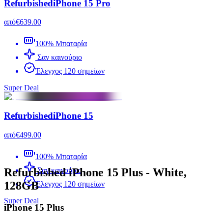
Refurbished
iPhone 15 Pro
από
€639.00
100% Μπαταρία
Σαν καινούριο
Έλεγχος 120 σημείων
Super Deal
Refurbished
iPhone 15
από
€499.00
100% Μπαταρία
Refurbished iPhone 15 Plus - White,
Σαν καινούριο
128GB
Έλεγχος 120 σημείων
Super Deal
iPhone 15 Plus