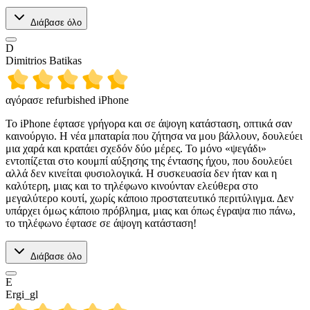
Διάβασε όλο
D
Dimitrios Batikas
αγόρασε refurbished iPhone
Το iPhone έφτασε γρήγορα και σε άψογη κατάσταση, οπτικά σαν
καινούργιο. Η νέα μπαταρία που ζήτησα να μου βάλλουν, δουλεύει
μια χαρά και κρατάει σχεδόν δύο μέρες. Το μόνο «ψεγάδι»
εντοπίζεται στο κουμπί αύξησης της έντασης ήχου, που δουλεύει
αλλά δεν κινείται φυσιολογικά. Η συσκευασία δεν ήταν και η
καλύτερη, μιας και το τηλέφωνο κινούνταν ελεύθερα στο
μεγαλύτερο κουτί, χωρίς κάποιο προστατευτικό περιτύλιγμα. Δεν
υπάρχει όμως κάποιο πρόβλημα, μιας και όπως έγραψα πιο πάνω,
το τηλέφωνο έφτασε σε άψογη κατάσταση!
Διάβασε όλο
E
Ergi_gl