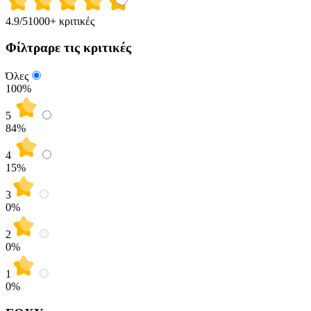
4.9
/5
1000+ κριτικές
Φίλτραρε τις κριτικές
Όλες
100%
5
84
%
4
15
%
3
0
%
2
0
%
1
0
%