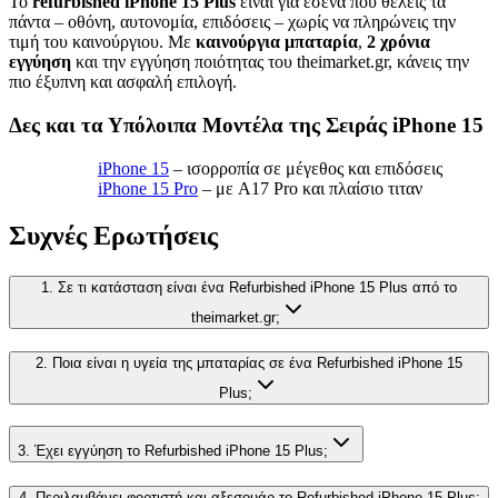
Το
refurbished iPhone 15 Plus
είναι για εσένα που θέλεις τα
πάντα – οθόνη, αυτονομία, επιδόσεις – χωρίς να πληρώνεις την
τιμή του καινούργιου. Με
καινούργια μπαταρία
,
2 χρόνια
εγγύηση
και την εγγύηση ποιότητας του theimarket.gr, κάνεις την
πιο έξυπνη και ασφαλή επιλογή.
Δες και τα Υπόλοιπα Μοντέλα της Σειράς iPhone 15
iPhone 15
– ισορροπία σε μέγεθος και επιδόσεις
iPhone 15 Pro
– με A17 Pro και πλαίσιο τιταν
Συχνές Ερωτήσεις
1. Σε τι κατάσταση είναι ένα Refurbished iPhone 15 Plus από το
theimarket.gr;
2. Ποια είναι η υγεία της μπαταρίας σε ένα Refurbished iPhone 15
Plus;
3. Έχει εγγύηση το Refurbished iPhone 15 Plus;
4. Περιλαμβάνει φορτιστή και αξεσουάρ το Refurbished iPhone 15 Plus;