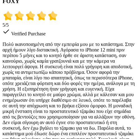
FOXY
5
/5
Verified Purchase
Πολύ ικανοποιημένη από την εμπειρία μου με το κατάστημα. Στην
αρχή ήμουν λίγο διστακτική. Αγόρασα το iPhone 12 mini πριν
περίπου 5 μήνες και το κινητό ήρθε σε άριστη κατάσταση, σαν
καινούριο, χωρίς καμία γρατζουνιά και με την κάμερα να
λειτουργεί άψογα. Η συσκευή είναι πολύ γρήγορη και αποδοτική,
χωρίς να αντιμετωπίζω κάποιο πρόβλημα. Όσον αφορά την
μπαταρία, είναι λίγο πιο απαιτητική, όπως τα περισσότερα iPhone,
οπότε χρειάζεται φόρτιση και δύο φορές την ημέρα, ανάλογα με τη
χρήση. Η εξυπηρέτηση ήταν γρήγορη και ευγενική. Είχα
παραγγείλει το κινητό σε μαύρο χρώμα, αλλά με κάλεσαν και μου
ενημέρωσαν ότι υπήρχε διαθέσιμο σε λευκό, οπότε το παρέλαβα
σε αυτή την απόχρωση και το βρήκα εξίσου όμορφο. Η μοναδική
μικρή ένσταση είναι το προστατευτικό τζαμάκι που είχε σημάδια
από τις βεντούζες που χρησιμοποίησαν για να αλλάξουν την οθόνη.
Δεν είμαι σίγουρη αν αυτό έγινε στο προστατευτικό ή στη
συσκευή, δεν έχω βγάλει το τζαμακι για να δω. Παρόλα αυτά, το
κατάστημα μού έδωσε δώρο ένα επιπλέον προστατευτικό τζαμάκι