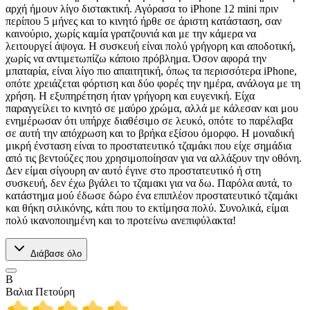
αρχή ήμουν λίγο διστακτική. Αγόρασα το iPhone 12 mini πριν
περίπου 5 μήνες και το κινητό ήρθε σε άριστη κατάσταση, σαν
καινούριο, χωρίς καμία γρατζουνιά και με την κάμερα να
λειτουργεί άψογα. Η συσκευή είναι πολύ γρήγορη και αποδοτική,
χωρίς να αντιμετωπίζω κάποιο πρόβλημα. Όσον αφορά την
μπαταρία, είναι λίγο πιο απαιτητική, όπως τα περισσότερα iPhone,
οπότε χρειάζεται φόρτιση και δύο φορές την ημέρα, ανάλογα με τη
χρήση. Η εξυπηρέτηση ήταν γρήγορη και ευγενική. Είχα
παραγγείλει το κινητό σε μαύρο χρώμα, αλλά με κάλεσαν και μου
ενημέρωσαν ότι υπήρχε διαθέσιμο σε λευκό, οπότε το παρέλαβα
σε αυτή την απόχρωση και το βρήκα εξίσου όμορφο. Η μοναδική
μικρή ένσταση είναι το προστατευτικό τζαμάκι που είχε σημάδια
από τις βεντούζες που χρησιμοποίησαν για να αλλάξουν την οθόνη.
Δεν είμαι σίγουρη αν αυτό έγινε στο προστατευτικό ή στη
συσκευή, δεν έχω βγάλει το τζαμακι για να δω. Παρόλα αυτά, το
κατάστημα μού έδωσε δώρο ένα επιπλέον προστατευτικό τζαμάκι
και θήκη σιλικόνης, κάτι που το εκτίμησα πολύ. Συνολικά, είμαι
πολύ ικανοποιημένη και το προτείνω ανεπιφύλακτα!
Διάβασε όλο
Β
Βαλια Πετούρη