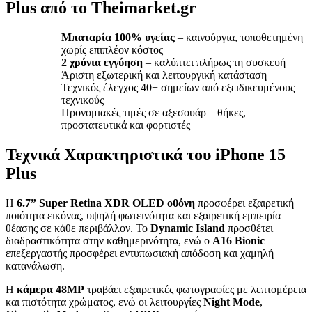
Plus από το Theimarket.gr
Μπαταρία 100% υγείας
– καινούργια, τοποθετημένη
χωρίς επιπλέον κόστος
2 χρόνια εγγύηση
– καλύπτει πλήρως τη συσκευή
Άριστη εξωτερική και λειτουργική κατάσταση
Τεχνικός έλεγχος 40+ σημείων από εξειδικευμένους
τεχνικούς
Προνομιακές τιμές σε αξεσουάρ – θήκες,
προστατευτικά και φορτιστές
Τεχνικά Χαρακτηριστικά του iPhone 15
Plus
Η
6.7” Super Retina XDR OLED οθόνη
προσφέρει εξαιρετική
ποιότητα εικόνας, υψηλή φωτεινότητα και εξαιρετική εμπειρία
θέασης σε κάθε περιβάλλον. Το
Dynamic Island
προσθέτει
διαδραστικότητα στην καθημερινότητα, ενώ ο
A16 Bionic
επεξεργαστής προσφέρει εντυπωσιακή απόδοση και χαμηλή
κατανάλωση.
Η
κάμερα 48MP
τραβάει εξαιρετικές φωτογραφίες με λεπτομέρεια
και πιστότητα χρώματος, ενώ οι λειτουργίες
Night Mode
,