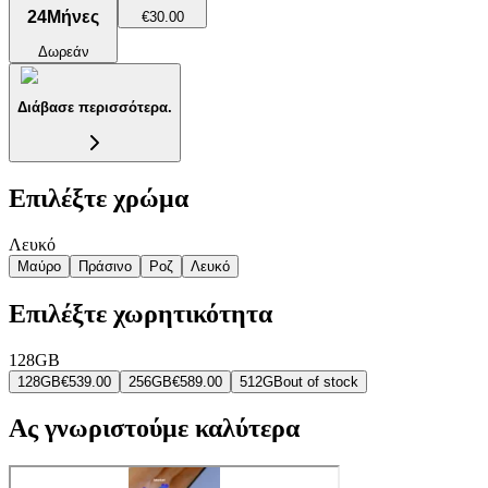
24
Μήνες
€30.00
Δωρεάν
Διάβασε περισσότερα.
Επιλέξτε χρώμα
Λευκό
Μαύρο
Πράσινο
Ροζ
Λευκό
Επιλέξτε χωρητικότητα
128GB
128GB
€539.00
256GB
€589.00
512GB
out of stock
Ας γνωριστούμε καλύτερα