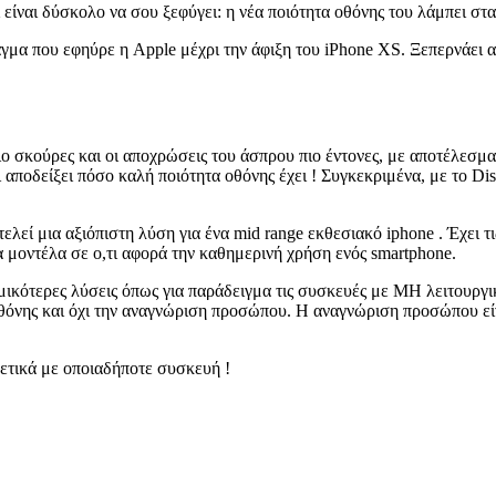
είναι δύσκολο να σου ξεφύγει: η νέα ποιότητα οθόνης του λάμπει στ
μα που εφηύρε η Apple μέχρι την άφιξη του iPhone XS. Ξεπερνάει ακό
ιο σκούρες και οι αποχρώσεις του άσπρου πιο έντονες, με αποτέλεσμ
ι αποδείξει πόσο καλή ποιότητα οθόνης έχει ! Συγκεκριμένα, με το D
ελεί μια αξιόπιστη λύση για ένα mid range εκθεσιακό iphone
.
Έχει τ
α μοντέλα σε ο,τι αφορά την καθημερινή χρήση ενός smartphone.
ικότερες λύσεις όπως για παράδειγμα τις συσκευές με ΜΗ λειτουργικό
οθόνης και όχι την αναγνώριση προσώπου. Η αναγνώριση προσώπου είν
χετικά με οποιαδήποτε συσκευή !