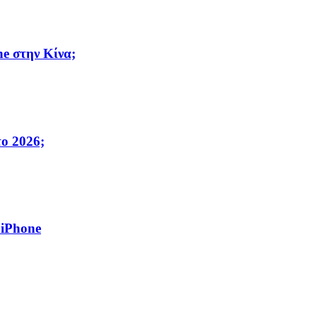
e στην Κίνα;
το 2026;
 iPhone