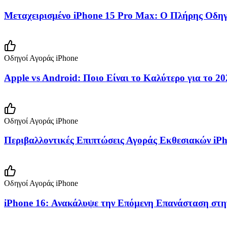
Μεταχειρισμένο iPhone 15 Pro Max: Ο Πλήρης Οδηγ
Οδηγοί Αγοράς iPhone
Apple vs Android: Ποιο Είναι το Καλύτερο για το 20
Οδηγοί Αγοράς iPhone
Περιβαλλοντικές Επιπτώσεις Αγοράς Εκθεσιακών iP
Οδηγοί Αγοράς iPhone
iPhone 16: Ανακάλυψε την Επόμενη Επανάσταση στη