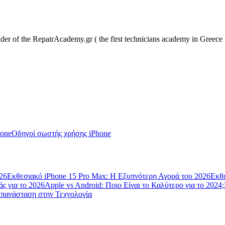
er of the RepairAcademy.gr ( the first technicians academy in Greece 
hone
Oδηγοί σωστής χρήσης iPhone
26
Εκθεσιακό iPhone 15 Pro Max: Η Εξυπνότερη Αγορά του 2026
Εκθε
ς για το 2026
Apple vs Android: Ποιο Είναι το Καλύτερο για το 2024;
Επανάσταση στην Τεχνολογία