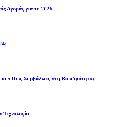
ός Αγοράς για το 2026
24;
hone: Πώς Συμβάλλεις στη Βιωσιμότητα;
ν Τεχνολογία