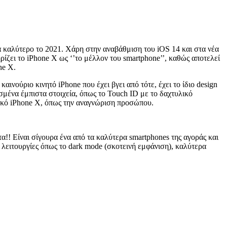
μα καλύτερο το 2021. Χάρη στην αναβάθμιση του iOS 14 και στα νέα
ίζει το iPhone X ως ‘’το μέλλον του smartphone’’, καθώς αποτελεί
ne X.
αινούριο κινητό iPhone που έχει βγει από τότε, έχει το ίδιο design
ισμένα έμπιστα στοιχεία, όπως το Touch ID με το δαχτυλικό
ακό iPhone X, όπως την αναγνώριση προσώπου.
α!! Είναι σίγουρα ένα από τα καλύτερα smartphones της αγοράς και
ε λειτουργίες όπως το dark mode (σκοτεινή εμφάνιση), καλύτερα