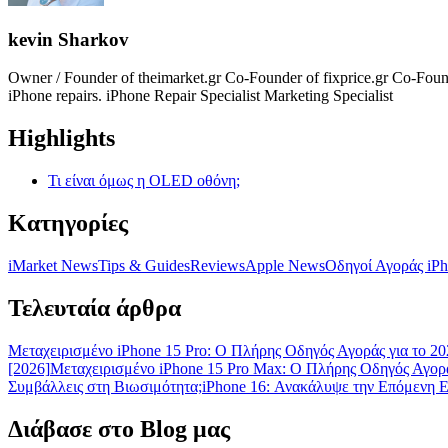
kevin Sharkov
Owner / Founder of theimarket.gr Co-Founder of fixprice.gr Co-Found
iPhone repairs. iPhone Repair Specialist Marketing Specialist
Highlights
Τι είναι όμως η OLED οθόνη;
Κατηγορίες
iMarket News
Tips & Guides
Reviews
Apple News
Οδηγοί Αγοράς iP
Τελευταία άρθρα
Μεταχειρισμένο iPhone 15 Pro: Ο Πλήρης Οδηγός Αγοράς για το 20
[2026]
Μεταχειρισμένο iPhone 15 Pro Max: Ο Πλήρης Οδηγός Αγορά
Συμβάλλεις στη Βιωσιμότητα;
iPhone 16: Ανακάλυψε την Επόμενη 
Διάβασε στο Blog μας