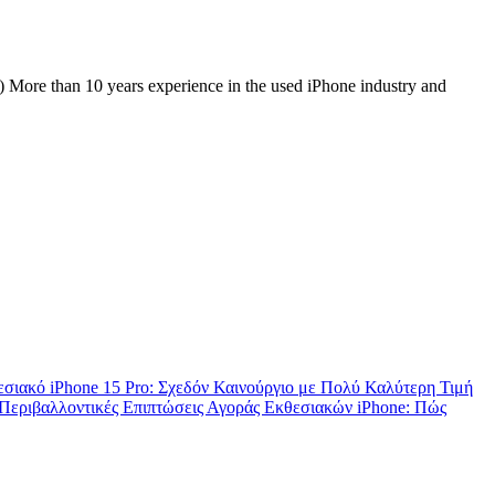
) More than 10 years experience in the used iPhone industry and
σιακό iPhone 15 Pro: Σχεδόν Καινούργιο με Πολύ Καλύτερη Τιμή
Περιβαλλοντικές Επιπτώσεις Αγοράς Εκθεσιακών iPhone: Πώς