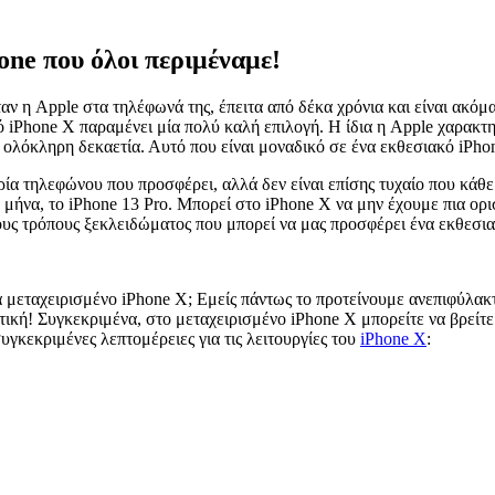
one που όλοι περιμέναμε!
ταν η Apple στα τηλέφωνά της, έπειτα από δέκα χρόνια και είναι ακό
 iPhone X παραμένει μία πολύ καλή επιλογή. Η ίδια η Apple χαρακτηρ
ολόκληρη δεκαετία. Αυτό που είναι μοναδικό σε ένα εκθεσιακό iPho
ρία τηλεφώνου που προσφέρει, αλλά δεν είναι επίσης τυχαίο που κάθε κ
ν μήνα, το iPhone 13 Pro. Μπορεί στο iPhone X να μην έχουμε πια ορ
υς τρόπους ξεκλειδώματος που μπορεί να μας προσφέρει ένα εκθεσι
 μεταχειρισμένο iPhone X; Εμείς πάντως το προτείνουμε ανεπιφύλακτ
στική! Συγκεκριμένα, στο μεταχειρισμένο iPhone X μπορείτε να βρείτ
υγκεκριμένες λεπτομέρειες για τις λειτουργίες του
iPhone X
: