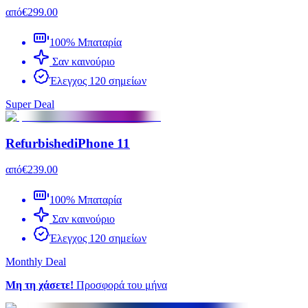
από
€299.00
100% Μπαταρία
Σαν καινούριο
Έλεγχος 120 σημείων
Super Deal
Refurbished
iPhone 11
από
€239.00
100% Μπαταρία
Σαν καινούριο
Έλεγχος 120 σημείων
Monthly Deal
Μη τη χάσετε!
Προσφορά του μήνα