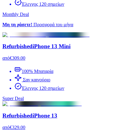
Έλεγχος 120 σημείων
Monthly Deal
Μη τη χάσετε!
Προσφορά του μήνα
Refurbished
iPhone 13 Mini
από
€309.00
100% Μπαταρία
Σαν καινούριο
Έλεγχος 120 σημείων
Super Deal
Refurbished
iPhone 13
από
€329.00