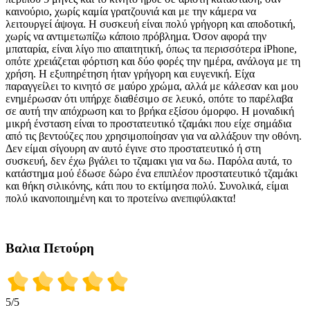
καινούριο, χωρίς καμία γρατζουνιά και με την κάμερα να
λειτουργεί άψογα. Η συσκευή είναι πολύ γρήγορη και αποδοτική,
χωρίς να αντιμετωπίζω κάποιο πρόβλημα. Όσον αφορά την
μπαταρία, είναι λίγο πιο απαιτητική, όπως τα περισσότερα iPhone,
οπότε χρειάζεται φόρτιση και δύο φορές την ημέρα, ανάλογα με τη
χρήση. Η εξυπηρέτηση ήταν γρήγορη και ευγενική. Είχα
παραγγείλει το κινητό σε μαύρο χρώμα, αλλά με κάλεσαν και μου
ενημέρωσαν ότι υπήρχε διαθέσιμο σε λευκό, οπότε το παρέλαβα
σε αυτή την απόχρωση και το βρήκα εξίσου όμορφο. Η μοναδική
μικρή ένσταση είναι το προστατευτικό τζαμάκι που είχε σημάδια
από τις βεντούζες που χρησιμοποίησαν για να αλλάξουν την οθόνη.
Δεν είμαι σίγουρη αν αυτό έγινε στο προστατευτικό ή στη
συσκευή, δεν έχω βγάλει το τζαμακι για να δω. Παρόλα αυτά, το
κατάστημα μού έδωσε δώρο ένα επιπλέον προστατευτικό τζαμάκι
και θήκη σιλικόνης, κάτι που το εκτίμησα πολύ. Συνολικά, είμαι
πολύ ικανοποιημένη και το προτείνω ανεπιφύλακτα!
Βαλια Πετούρη
5
/5