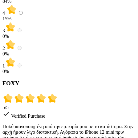
84
%
4
15
%
3
0
%
2
0
%
1
0
%
FOXY
5
/5
Verified Purchase
Πολύ ικανοποιημένη από την εμπειρία μου με το κατάστημα. Στην
αρχή ήμουν λίγο διστακτική. Αγόρασα το iPhone 12 mini πριν
περίπου 5 μήνες και το κινητό ήρθε σε άριστη κατάσταση, σαν