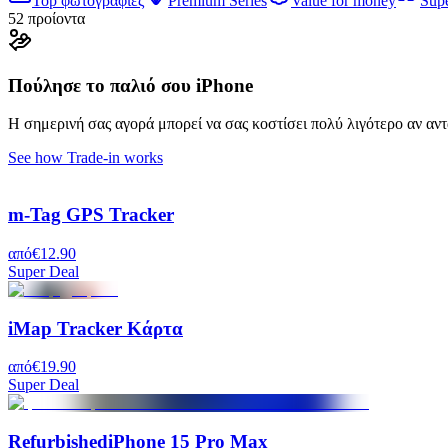
Top φωτογραφίες
Premium Series
Value for money
Sup
52 προίοντα
Πούλησε το παλιό σου iPhone
Η σημερινή σας αγορά μπορεί να σας κοστίσει πολύ λιγότερο αν αν
See how Trade-in works
m-Tag GPS Tracker
από
€12.90
Super Deal
iMap Tracker Κάρτα
από
€19.90
Super Deal
Refurbished
iPhone 15 Pro Max