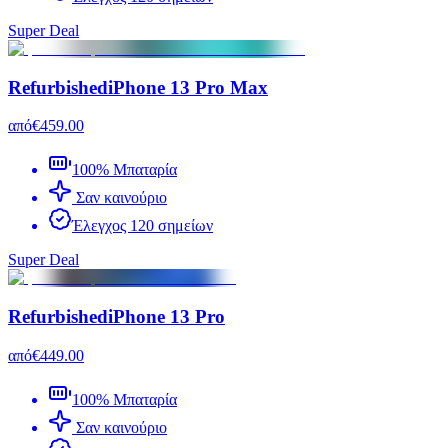
Super Deal
Refurbished
iPhone 13 Pro Max
από
€459.00
100% Μπαταρία
Σαν καινούριο
Έλεγχος 120 σημείων
Super Deal
Refurbished
iPhone 13 Pro
από
€449.00
100% Μπαταρία
Σαν καινούριο