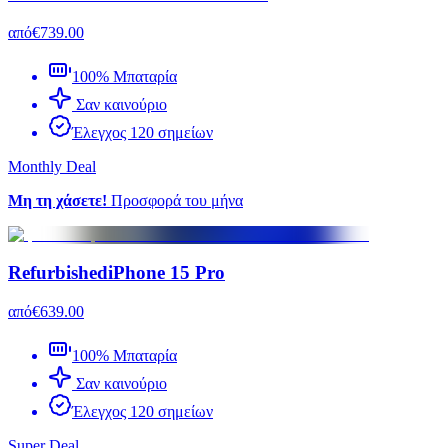
από
€739.00
100% Μπαταρία
Σαν καινούριο
Έλεγχος 120 σημείων
Monthly Deal
Μη τη χάσετε!
Προσφορά του μήνα
Refurbished
iPhone 15 Pro
από
€639.00
100% Μπαταρία
Σαν καινούριο
Έλεγχος 120 σημείων
Super Deal