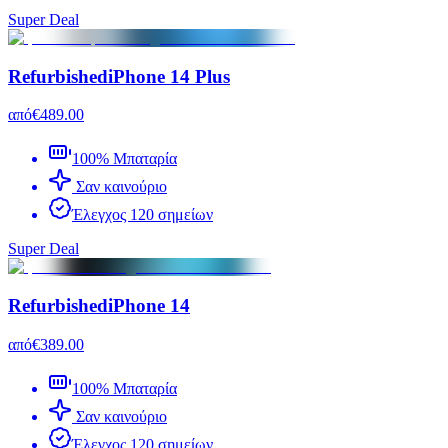
Super Deal
Refurbished
iPhone 14 Plus
από
€489.00
100% Μπαταρία
Σαν καινούριο
Έλεγχος 120 σημείων
Super Deal
Refurbished
iPhone 14
από
€389.00
100% Μπαταρία
Σαν καινούριο
Έλεγχος 120 σημείων