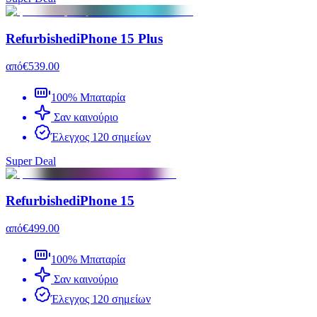
Refurbished
iPhone 15 Plus
από
€539.00
100% Μπαταρία
Σαν καινούριο
Έλεγχος 120 σημείων
Super Deal
Refurbished
iPhone 15
από
€499.00
100% Μπαταρία
Σαν καινούριο
Έλεγχος 120 σημείων