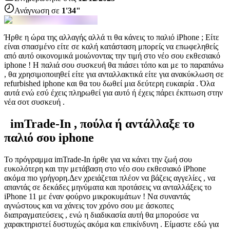
Ανάγνωση σε
1'34"
Ήρθε η ώρα της αλλαγής αλλά τι θα κάνεις το παλιό iPhone ; Είτε
είναι σπασμένο είτε σε καλή κατάσταση μπορείς να επωφεληθείς
από αυτό οικονομικά μοιώνοντας την τιμή στο νέο σου εκθεσιακό
iphone ! Η παλιά σου συσκευή θα πιάσει τόπο και με το παραπάνω
, θα χρησιμοποιηθεί είτε για ανταλλακτικά είτε για ανακύκλωση σε
refurbished iphone και θα του δωθεί μια δεύτερη ευκαιρία . Όλα
αυτά ενώ εσύ έχεις πληρωθεί για αυτό ή έχεις πάρει έκπτωση στην
νέα σοτ συσκευή .
imTrade-In , πούλα ή αντάλλαξε το
παλιό σου iphone
Το πρόγραμμα imTrade-In ήρθε για να κάνει την ζωή σου
ευκολότερη και την μετάβαση στο νέο σου εκθεσιακό iPhone
ακόμα πιο γρήγορη.Δεν χρειάζεται πλέον να βάζεις αγγελίες , να
απαντάς σε δεκάδες μηνύματα και προτάσεις να ανταλλάξεις το
iPhone 11 με έναν φούρνο μικροκυμάτων ! Να συναντάς
αγνώστους και να χάνεις τον χρόνο σου με άσκοπες
διαπραγματεύσεις , ενώ η διαδικασία αυτή θα μπορούσε να
χαρακτηριστεί δυστυχώς ακόμα και επικίνδυνη . Είμαστε εδώ για