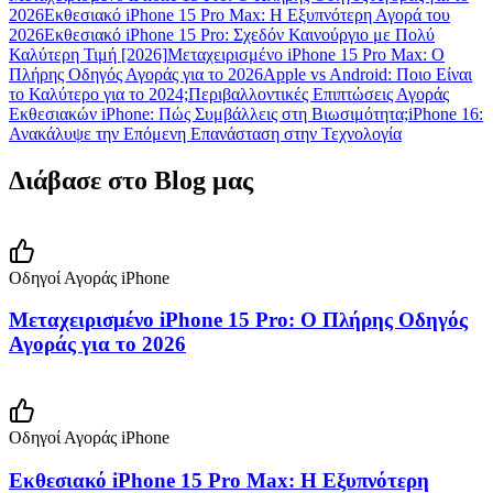
2026
Εκθεσιακό iPhone 15 Pro Max: Η Εξυπνότερη Αγορά του
2026
Εκθεσιακό iPhone 15 Pro: Σχεδόν Καινούργιο με Πολύ
Καλύτερη Τιμή [2026]
Μεταχειρισμένο iPhone 15 Pro Max: Ο
Πλήρης Οδηγός Αγοράς για το 2026
Apple vs Android: Ποιο Είναι
το Καλύτερο για το 2024;
Περιβαλλοντικές Επιπτώσεις Αγοράς
Εκθεσιακών iPhone: Πώς Συμβάλλεις στη Βιωσιμότητα;
iPhone 16:
Ανακάλυψε την Επόμενη Επανάσταση στην Τεχνολογία
Διάβασε στο Blog μας
Οδηγοί Αγοράς iPhone
Μεταχειρισμένο iPhone 15 Pro: Ο Πλήρης Οδηγός
Αγοράς για το 2026
Οδηγοί Αγοράς iPhone
Εκθεσιακό iPhone 15 Pro Max: Η Εξυπνότερη