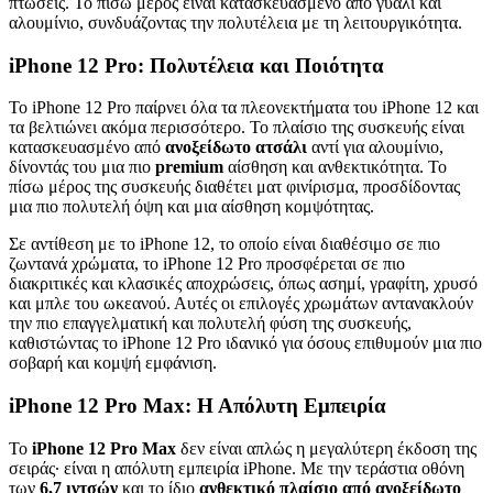
πτώσεις. Το πίσω μέρος είναι κατασκευασμένο από γυαλί και
αλουμίνιο, συνδυάζοντας την πολυτέλεια με τη λειτουργικότητα.
iPhone 12 Pro: Πολυτέλεια και Ποιότητα
Το iPhone 12 Pro παίρνει όλα τα πλεονεκτήματα του iPhone 12 και
τα βελτιώνει ακόμα περισσότερο. Το πλαίσιο της συσκευής είναι
κατασκευασμένο από
ανοξείδωτο ατσάλι
αντί για αλουμίνιο,
δίνοντάς του μια πιο
premium
αίσθηση και ανθεκτικότητα. Το
πίσω μέρος της συσκευής διαθέτει ματ φινίρισμα, προσδίδοντας
μια πιο πολυτελή όψη και μια αίσθηση κομψότητας.
Σε αντίθεση με το iPhone 12, το οποίο είναι διαθέσιμο σε πιο
ζωντανά χρώματα, το iPhone 12 Pro προσφέρεται σε πιο
διακριτικές και κλασικές αποχρώσεις, όπως ασημί, γραφίτη, χρυσό
και μπλε του ωκεανού. Αυτές οι επιλογές χρωμάτων αντανακλούν
την πιο επαγγελματική και πολυτελή φύση της συσκευής,
καθιστώντας το iPhone 12 Pro ιδανικό για όσους επιθυμούν μια πιο
σοβαρή και κομψή εμφάνιση.
iPhone 12 Pro Max: Η Απόλυτη Εμπειρία
Το
iPhone 12 Pro Max
δεν είναι απλώς η μεγαλύτερη έκδοση της
σειράς· είναι η απόλυτη εμπειρία iPhone. Με την τεράστια οθόνη
των
6,7 ιντσών
και το ίδιο
ανθεκτικό πλαίσιο από ανοξείδωτο