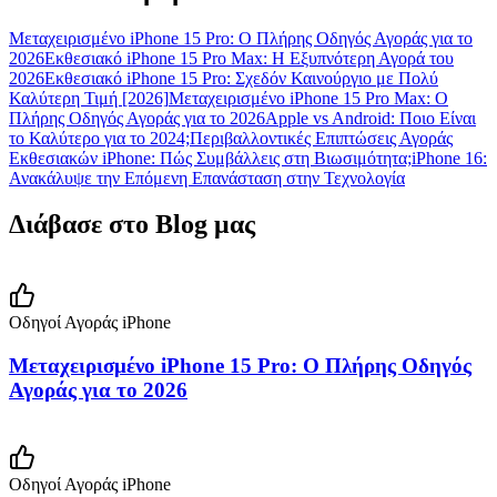
Μεταχειρισμένο iPhone 15 Pro: Ο Πλήρης Οδηγός Αγοράς για το
2026
Εκθεσιακό iPhone 15 Pro Max: Η Εξυπνότερη Αγορά του
2026
Εκθεσιακό iPhone 15 Pro: Σχεδόν Καινούργιο με Πολύ
Καλύτερη Τιμή [2026]
Μεταχειρισμένο iPhone 15 Pro Max: Ο
Πλήρης Οδηγός Αγοράς για το 2026
Apple vs Android: Ποιο Είναι
το Καλύτερο για το 2024;
Περιβαλλοντικές Επιπτώσεις Αγοράς
Εκθεσιακών iPhone: Πώς Συμβάλλεις στη Βιωσιμότητα;
iPhone 16:
Ανακάλυψε την Επόμενη Επανάσταση στην Τεχνολογία
Διάβασε στο Blog μας
Οδηγοί Αγοράς iPhone
Μεταχειρισμένο iPhone 15 Pro: Ο Πλήρης Οδηγός
Αγοράς για το 2026
Οδηγοί Αγοράς iPhone