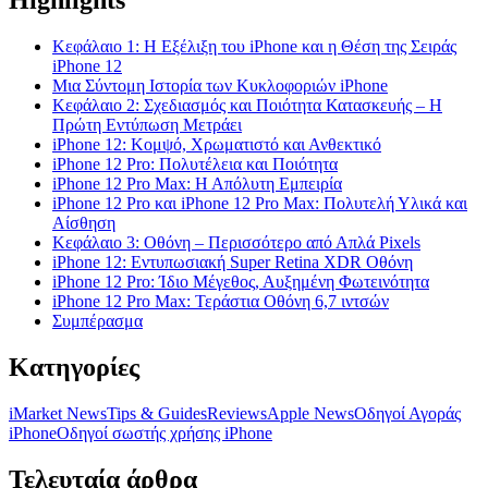
Highlights
Κεφάλαιο 1: Η Εξέλιξη του iPhone και η Θέση της Σειράς
iPhone 12
Μια Σύντομη Ιστορία των Κυκλοφοριών iPhone
Κεφάλαιο 2: Σχεδιασμός και Ποιότητα Κατασκευής – Η
Πρώτη Εντύπωση Μετράει
iPhone 12: Κομψό, Χρωματιστό και Ανθεκτικό
iPhone 12 Pro: Πολυτέλεια και Ποιότητα
iPhone 12 Pro Max: Η Απόλυτη Εμπειρία
iPhone 12 Pro και iPhone 12 Pro Max: Πολυτελή Υλικά και
Αίσθηση
Κεφάλαιο 3: Οθόνη – Περισσότερο από Απλά Pixels
iPhone 12: Εντυπωσιακή Super Retina XDR Οθόνη
iPhone 12 Pro: Ίδιο Μέγεθος, Αυξημένη Φωτεινότητα
iPhone 12 Pro Max: Τεράστια Οθόνη 6,7 ιντσών
Συμπέρασμα
Κατηγορίες
iMarket News
Tips & Guides
Reviews
Apple News
Οδηγοί Αγοράς
iPhone
Oδηγοί σωστής χρήσης iPhone
Τελευταία άρθρα