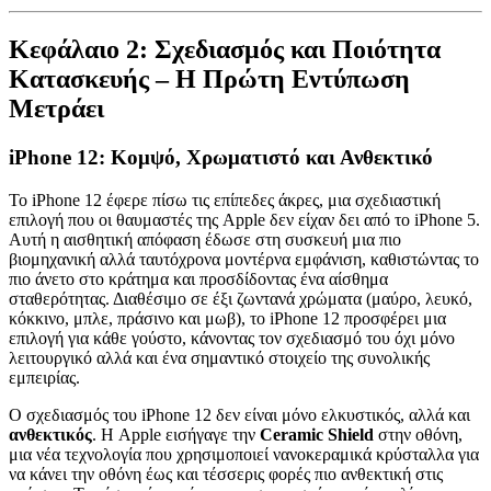
Κεφάλαιο 2: Σχεδιασμός και Ποιότητα
Κατασκευής – Η Πρώτη Εντύπωση
Μετράει
iPhone 12: Κομψό, Χρωματιστό και Ανθεκτικό
Το iPhone 12 έφερε πίσω τις επίπεδες άκρες, μια σχεδιαστική
επιλογή που οι θαυμαστές της Apple δεν είχαν δει από το iPhone 5.
Αυτή η αισθητική απόφαση έδωσε στη συσκευή μια πιο
βιομηχανική αλλά ταυτόχρονα μοντέρνα εμφάνιση, καθιστώντας το
πιο άνετο στο κράτημα και προσδίδοντας ένα αίσθημα
σταθερότητας. Διαθέσιμο σε έξι ζωντανά χρώματα (μαύρο, λευκό,
κόκκινο, μπλε, πράσινο και μωβ), το iPhone 12 προσφέρει μια
επιλογή για κάθε γούστο, κάνοντας τον σχεδιασμό του όχι μόνο
λειτουργικό αλλά και ένα σημαντικό στοιχείο της συνολικής
εμπειρίας.
Ο σχεδιασμός του iPhone 12 δεν είναι μόνο ελκυστικός, αλλά και
ανθεκτικός
. Η Apple εισήγαγε την
Ceramic Shield
στην οθόνη,
μια νέα τεχνολογία που χρησιμοποιεί νανοκεραμικά κρύσταλλα για
να κάνει την οθόνη έως και τέσσερις φορές πιο ανθεκτική στις