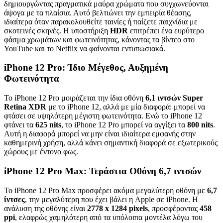
δημιουργώντας πραγματικά μαύρα χρώματα που συγχωνεύονται
άψογα με τα πλαίσια. Αυτό βελτιώνει την εμπειρία θέασης,
ιδιαίτερα όταν παρακολουθείτε ταινίες ή παίζετε παιχνίδια με
σκοτεινές σκηνές. Η υποστήριξη
HDR
επιτρέπει ένα ευρύτερο
φάσμα χρωμάτων και φωτεινότητας, κάνοντας τα βίντεο στο
YouTube και το Netflix να φαίνονται εντυπωσιακά.
iPhone 12 Pro: Ίδιο Μέγεθος, Αυξημένη
Φωτεινότητα
Το iPhone 12 Pro μοιράζεται την ίδια οθόνη
6,1 ιντσών Super
Retina XDR
με το iPhone 12, αλλά με μία διαφορά: μπορεί να
φτάσει σε υψηλότερη μέγιστη φωτεινότητα. Ενώ το iPhone 12
φτάνει τα
625 nits
, το iPhone 12 Pro μπορεί να αγγίξει τα
800 nits
.
Αυτή η διαφορά μπορεί να μην είναι ιδιαίτερα εμφανής στην
καθημερινή χρήση, αλλά κάνει σημαντική διαφορά σε εξωτερικούς
χώρους με έντονο φως.
iPhone 12 Pro Max: Τεράστια Οθόνη 6,7 ιντσών
Το iPhone 12 Pro Max προσφέρει ακόμα μεγαλύτερη οθόνη με
6,7
ίντσες
, την μεγαλύτερη που έχει βάλει η Apple σε iPhone. Η
ανάλυση της οθόνης είναι
2778 x 1284 pixels
, προσφέροντας
458
ppi
, ελαφρώς χαμηλότερη από τα υπόλοιπα μοντέλα λόγω του