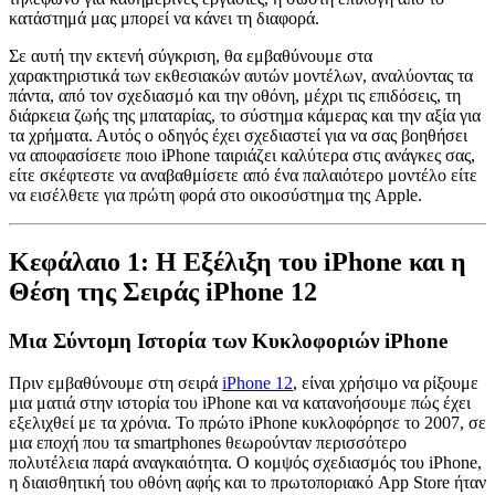
κατάστημά μας μπορεί να κάνει τη διαφορά.
Σε αυτή την εκτενή σύγκριση, θα εμβαθύνουμε στα
χαρακτηριστικά των εκθεσιακών αυτών μοντέλων, αναλύοντας τα
πάντα, από τον σχεδιασμό και την οθόνη, μέχρι τις επιδόσεις, τη
διάρκεια ζωής της μπαταρίας, το σύστημα κάμερας και την αξία για
τα χρήματα. Αυτός ο οδηγός έχει σχεδιαστεί για να σας βοηθήσει
να αποφασίσετε ποιο iPhone ταιριάζει καλύτερα στις ανάγκες σας,
είτε σκέφτεστε να αναβαθμίσετε από ένα παλαιότερο μοντέλο είτε
να εισέλθετε για πρώτη φορά στο οικοσύστημα της Apple.
Κεφάλαιο 1: Η Εξέλιξη του iPhone και η
Θέση της Σειράς iPhone 12
Μια Σύντομη Ιστορία των Κυκλοφοριών iPhone
Πριν εμβαθύνουμε στη σειρά
iPhone 12
, είναι χρήσιμο να ρίξουμε
μια ματιά στην ιστορία του iPhone και να κατανοήσουμε πώς έχει
εξελιχθεί με τα χρόνια. Το πρώτο iPhone κυκλοφόρησε το 2007, σε
μια εποχή που τα smartphones θεωρούνταν περισσότερο
πολυτέλεια παρά αναγκαιότητα. Ο κομψός σχεδιασμός του iPhone,
η διαισθητική του οθόνη αφής και το πρωτοποριακό App Store ήταν