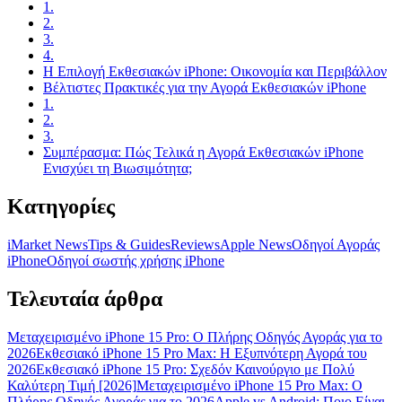
1.
2.
3.
4.
Η Επιλογή Εκθεσιακών iPhone: Οικονομία και Περιβάλλον
Βέλτιστες Πρακτικές για την Αγορά Εκθεσιακών iPhone
1.
2.
3.
Συμπέρασμα: Πώς Τελικά η Αγορά Εκθεσιακών iPhone
Ενισχύει τη Βιωσιμότητα;
Κατηγορίες
iMarket News
Tips & Guides
Reviews
Apple News
Οδηγοί Αγοράς
iPhone
Oδηγοί σωστής χρήσης iPhone
Τελευταία άρθρα
Μεταχειρισμένο iPhone 15 Pro: Ο Πλήρης Οδηγός Αγοράς για το
2026
Εκθεσιακό iPhone 15 Pro Max: Η Εξυπνότερη Αγορά του
2026
Εκθεσιακό iPhone 15 Pro: Σχεδόν Καινούργιο με Πολύ
Καλύτερη Τιμή [2026]
Μεταχειρισμένο iPhone 15 Pro Max: Ο
Πλήρης Οδηγός Αγοράς για το 2026
Apple vs Android: Ποιο Είναι