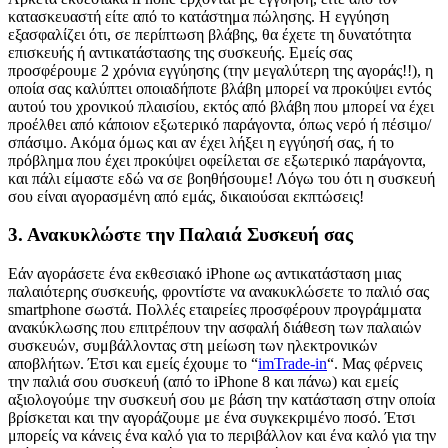
κατασκευαστή είτε από το κατάστημα πώλησης. Η εγγύηση
εξασφαλίζει ότι, σε περίπτωση βλάβης, θα έχετε τη δυνατότητα
επισκευής ή αντικατάστασης της συσκευής. Εμείς σας
προσφέρουμε 2 χρόνια εγγύησης (την μεγαλύτερη της αγοράς!!), η
οποία σας καλύπτει οποιαδήποτε βλάβη μπορεί να προκύψει εντός
αυτού του χρονικού πλαισίου, εκτός από βλάβη που μπορεί να έχει
προέλθει από κάποιον εξωτερικό παράγοντα, όπως νερό ή πέσιμο/
σπάσιμο. Ακόμα όμως και αν έχει λήξει η εγγύησή σας, ή το
πρόβλημα που έχει προκύψει οφείλεται σε εξωτερικό παράγοντα,
και πάλι είμαστε εδώ να σε βοηθήσουμε! Λόγω του ότι η συσκευή
σου είναι αγορασμένη από εμάς, δικαιούσαι εκπτώσεις!
3.
Ανακυκλώστε την Παλαιά Συσκευή σας
Εάν αγοράσετε ένα εκθεσιακό iPhone ως αντικατάσταση μιας
παλαιότερης συσκευής, φροντίστε να ανακυκλώσετε το παλιό σας
smartphone σωστά. Πολλές εταιρείες προσφέρουν προγράμματα
ανακύκλωσης που επιτρέπουν την ασφαλή διάθεση των παλαιών
συσκευών, συμβάλλοντας στη μείωση των ηλεκτρονικών
αποβλήτων. Έτσι και εμείς έχουμε το “
imTrade-in
“. Μας φέρνεις
την παλιά σου συσκευή (από το iPhone 8 και πάνω) και εμείς
αξιολογούμε την συσκευή σου με βάση την κατάσταση στην οποία
βρίσκεται και την αγοράζουμε με ένα συγκεκριμένο ποσό. Έτσι
μπορείς να κάνεις ένα καλό για το περιβάλλον και ένα καλό για την