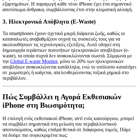
εξαρτημάτων. Η παραγωγή κάθε νέου iPhone έχει ένα σημαντικό
αποτύπωμα άνθρακα, συμβάλλοντας έτσι στην κλιματική αλλαγή.
3.
Ηλεκτρονικά Απόβλητα (E
-Waste
)
Τα smartphones έχουν σχετικά μικρή διάρκεια ζωής, καθώς οι
καταναλωτές αναβαθμίζουν συχνά τις συσκευές τους για να
ακολουθήσουν τις τεχνολογικές εξελίξεις. Αυτό οδηγεί στη
δημιουργία τεράστιων ποσοτήτων ηλεκτρονικών αποβλήτων (e-
waste), τα οποία συχνά δεν ανακυκλώνονται σωστά. Σύμφωνα με
την
Global E-waste Monitor
, μόνο το 20% των ηλεκτρονικών
αποβλήτων ανακυκλώνεται κατάλληλα, ενώ το υπόλοιπο καταλήγει
σε χωματερές ή καίγεται, απελευθερώνοντας τοξικά χημικά στο
περιβάλλον.
Πώς Συμβάλλει η Αγορά Εκθεσιακών
iPhone στη Βιωσιμότητα;
Η επιλογή ενός εκθεσιακού iPhone, αντί ενός καινούργιου, μπορεί
να συμβάλει σημαντικά στη μείωση του περιβαλλοντικού
αποτυπώματος, καθώς επιδρά θετικά σε διάφορους τομείς. Πάμε
να δούμε πιο συγκεκριμένα πως: