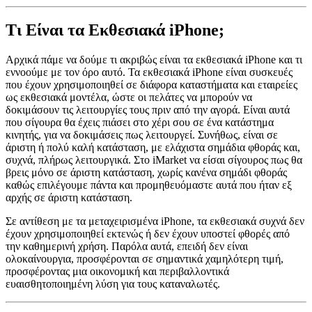
Τι Είναι τα Εκθεσιακά iPhone;
Αρχικά πάμε να δούμε τι ακριβώς είναι τα εκθεσιακά iPhone και τι
εννοούμε με τον όρο αυτό. Τα εκθεσιακά iPhone είναι συσκευές
που έχουν χρησιμοποιηθεί σε διάφορα καταστήματα και εταιρείες
ως εκθεσιακά μοντέλα, ώστε οι πελάτες να μπορούν να
δοκιμάσουν τις λειτουργίες τους πριν από την αγορά. Είναι αυτά
που σίγουρα θα έχεις πιάσει στο χέρι σου σε ένα κατάστημα
κινητής, για να δοκιμάσεις πως λειτουργεί. Συνήθως, είναι σε
άριστη ή πολύ καλή κατάσταση, με ελάχιστα σημάδια φθοράς και,
συχνά, πλήρως λειτουργικά. Στο iMarket να είσαι σίγουρος πως θα
βρεις μόνο σε άριστη κατάσταση, χωρίς κανένα σημάδι φθοράς
καθώς επιλέγουμε πάντα και προμηθευόμαστε αυτά που ήταν εξ
αρχής σε άριστη κατάσταση.
Σε αντίθεση με τα μεταχειρισμένα iPhone, τα εκθεσιακά συχνά δεν
έχουν χρησιμοποιηθεί εκτενώς ή δεν έχουν υποστεί φθορές από
την καθημερινή χρήση. Παρόλα αυτά, επειδή δεν είναι
ολοκαίνουργια, προσφέρονται σε σημαντικά χαμηλότερη τιμή,
προσφέροντας μια οικονομική και περιβαλλοντικά
ευαισθητοποιημένη λύση για τους καταναλωτές.