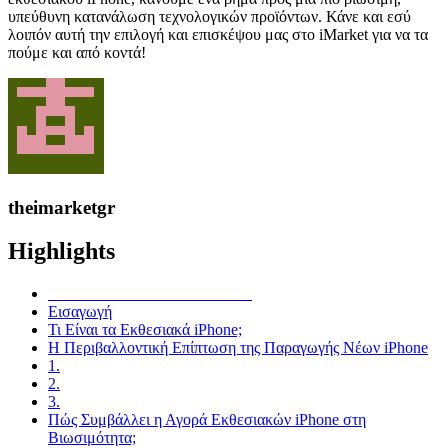
υπεύθυνη κατανάλωση τεχνολογικών προϊόντων. Κάνε και εσύ
λοιπόν αυτή την επιλογή και επισκέψου μας στο iMarket για να τα
πούμε και από κοντά!
theimarketgr
Highlights
Εισαγωγή
Τι Είναι τα Εκθεσιακά iPhone;
Η Περιβαλλοντική Επίπτωση της Παραγωγής Νέων iPhone
1.
2.
3.
Πώς Συμβάλλει η Αγορά Εκθεσιακών iPhone στη
Βιωσιμότητα;