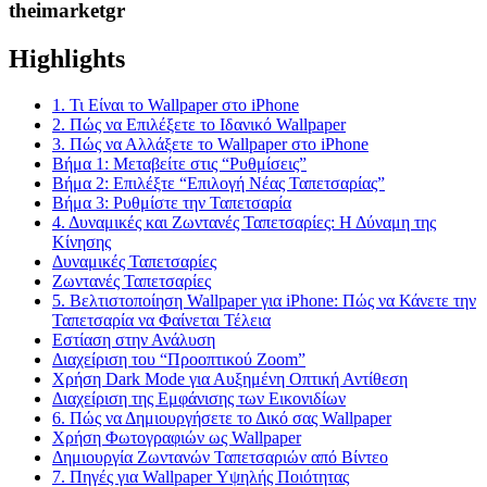
theimarketgr
Highlights
1. Τι Είναι το Wallpaper στο iPhone
2. Πώς να Επιλέξετε το Ιδανικό Wallpaper
3. Πώς να Αλλάξετε το Wallpaper στο iPhone
Βήμα 1: Μεταβείτε στις “Ρυθμίσεις”
Βήμα 2: Επιλέξτε “Επιλογή Νέας Ταπετσαρίας”
Βήμα 3: Ρυθμίστε την Ταπετσαρία
4. Δυναμικές και Ζωντανές Ταπετσαρίες: Η Δύναμη της
Κίνησης
Δυναμικές Ταπετσαρίες
Ζωντανές Ταπετσαρίες
5. Βελτιστοποίηση Wallpaper για iPhone: Πώς να Κάνετε την
Ταπετσαρία να Φαίνεται Τέλεια
Εστίαση στην Ανάλυση
Διαχείριση του “Προοπτικού Zoom”
Χρήση Dark Mode για Αυξημένη Οπτική Αντίθεση
Διαχείριση της Εμφάνισης των Εικονιδίων
6. Πώς να Δημιουργήσετε το Δικό σας Wallpaper
Χρήση Φωτογραφιών ως Wallpaper
Δημιουργία Ζωντανών Ταπετσαριών από Βίντεο
7. Πηγές για Wallpaper Υψηλής Ποιότητας