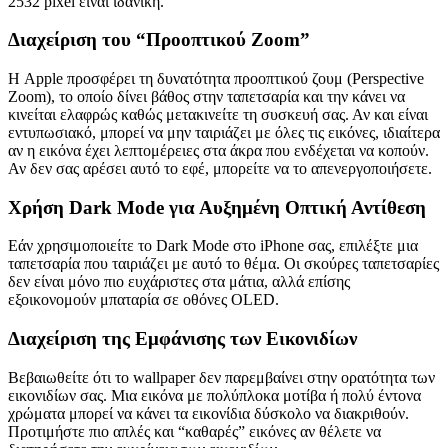
2532 pixel είναι ιδανική.
Διαχείριση του “Προοπτικού Zoom”
Η Apple προσφέρει τη δυνατότητα προοπτικού ζουμ (Perspective
Zoom), το οποίο δίνει βάθος στην ταπετσαρία και την κάνει να
κινείται ελαφρώς καθώς μετακινείτε τη συσκευή σας. Αν και είναι
εντυπωσιακό, μπορεί να μην ταιριάζει με όλες τις εικόνες, ιδιαίτερα
αν η εικόνα έχει λεπτομέρειες στα άκρα που ενδέχεται να κοπούν.
Αν δεν σας αρέσει αυτό το εφέ, μπορείτε να το απενεργοποιήσετε.
Χρήση Dark Mode για Αυξημένη Οπτική Αντίθεση
Εάν χρησιμοποιείτε το Dark Mode στο iPhone σας, επιλέξτε μια
ταπετσαρία που ταιριάζει με αυτό το θέμα. Οι σκούρες ταπετσαρίες
δεν είναι μόνο πιο ευχάριστες στα μάτια, αλλά επίσης
εξοικονομούν μπαταρία σε οθόνες OLED.
Διαχείριση της Εμφάνισης των Εικονιδίων
Βεβαιωθείτε ότι το wallpaper δεν παρεμβαίνει στην ορατότητα των
εικονιδίων σας. Μια εικόνα με πολύπλοκα μοτίβα ή πολύ έντονα
χρώματα μπορεί να κάνει τα εικονίδια δύσκολο να διακριθούν.
Προτιμήστε πιο απλές και “καθαρές” εικόνες αν θέλετε να