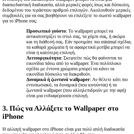
διασκεδαστική διαδικασία, αλλά μερικές φορές ίσως και δύσκολη,
δεδομένου του τεράστιου αριθμού επιλογών. Ακολουθούν μερικές
συμβουλές για να σας βοηθήσουν να επιλέξετε το σωστό wallpaper
για το iPhone σας:
Προσωπικό γούστο
: Το wallpaper μπορεί να
αντικατοπτρίζει το στυλ σας, τα χόμπι σας, ή ακόμα
και τη διάθεσή σας. Εάν προτιμάτε πιο minimal σχέδια,
τα καθαρά χρώματα ή τα αφαιρετικά μοτίβα μπορεί να
είναι η καλύτερη επιλογή.
Λειτουργικότητα
: Σκεφτείτε πώς θα φαίνονται τα
εικονίδια πάνω από το wallpaper. Ένα πολύπλοκο
σχέδιο με έντονα χρώματα μπορεί να κάνει τα
εικονίδια δύσκολο να διακριθούν.
Δυναμικά ή ζωντανά wallpaper
: Αν θέλετε κάτι πιο
εντυπωσιακό, τα δυναμικά (που κινούνται) ή τα
ζωντανά wallpaper (που αλληλεπιδρούν με την αφή)
είναι μια ενδιαφέρουσα επιλογή.
3. Πώς να Αλλάξετε το Wallpaper στο
iPhone
Η αλλαγή wallpaper στο iPhone είναι μια πολύ απλή διαδικασία