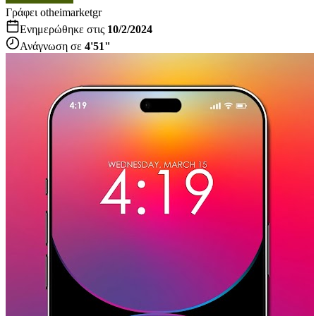
Γράφει ο
theimarketgr
Ενημερώθηκε στις
10/2/2024
Ανάγνωση σε
4'51"