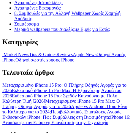
Αγαπημένες Ιστοσελίδες:
Αγαπημένες Εφαρμογές:
8. Συμβουλές για την Αλλαγή Wallpaper Χωρίς Χαμηλή
Απόδοση
Συμπέρασμα
Μερικά wallpapers που Διαλέξαμε Εμείς για Εσάς:
Κατηγορίες
iMarket News
Tips & Guides
Reviews
Apple News
Οδηγοί Αγοράς
iPhone
Oδηγοί σωστής χρήσης iPhone
Τελευταία άρθρα
Μεταχειρισμένο iPhone 15 Pro: Ο Πλήρης Οδηγός Αγοράς για το
2026
Εκθεσιακό iPhone 15 Pro Max: Η Εξυπνότερη Αγορά του
2026
Εκθεσιακό iPhone 15 Pro: Σχεδόν Καινούργιο με Πολύ
Καλύτερη Τιμή [2026]
Μεταχειρισμένο iPhone 15 Pro Max: Ο
Πλήρης Οδηγός Αγοράς για το 2026
Apple vs Android: Ποιο Είναι
το Καλύτερο για το 2024;
Περιβαλλοντικές Επιπτώσεις Αγοράς
Εκθεσιακών iPhone: Πώς Συμβάλλεις στη Βιωσιμότητα;
iPhone 16:
Ανακάλυψε την Επόμενη Επανάσταση στην Τεχνολογία