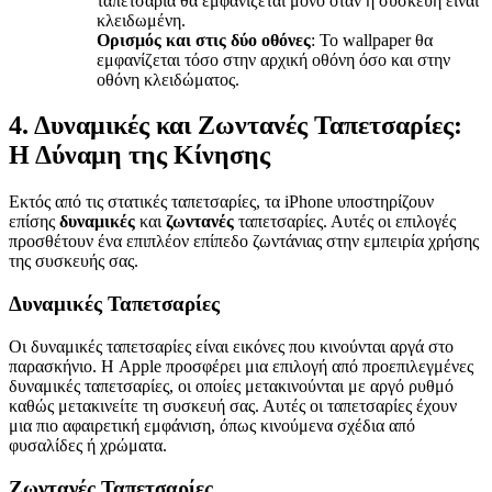
ταπετσαρία θα εμφανίζεται μόνο όταν η συσκευή είναι
κλειδωμένη.
Ορισμός και στις δύο οθόνες
: Το wallpaper θα
εμφανίζεται τόσο στην αρχική οθόνη όσο και στην
οθόνη κλειδώματος.
4. Δυναμικές και Ζωντανές Ταπετσαρίες:
Η Δύναμη της Κίνησης
Εκτός από τις στατικές ταπετσαρίες, τα iPhone υποστηρίζουν
επίσης
δυναμικές
και
ζωντανές
ταπετσαρίες. Αυτές οι επιλογές
προσθέτουν ένα επιπλέον επίπεδο ζωντάνιας στην εμπειρία χρήσης
της συσκευής σας.
Δυναμικές Ταπετσαρίες
Οι δυναμικές ταπετσαρίες είναι εικόνες που κινούνται αργά στο
παρασκήνιο. Η Apple προσφέρει μια επιλογή από προεπιλεγμένες
δυναμικές ταπετσαρίες, οι οποίες μετακινούνται με αργό ρυθμό
καθώς μετακινείτε τη συσκευή σας. Αυτές οι ταπετσαρίες έχουν
μια πιο αφαιρετική εμφάνιση, όπως κινούμενα σχέδια από
φυσαλίδες ή χρώματα.
Ζωντανές Ταπετσαρίες