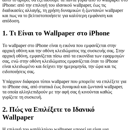
iPhone: από την επιλογή του ιδανικού wallpaper, έως τις
διαδικασίες αλλαγής, τη χρήση δυναμικών ή ζωντανών wallpaper
και πως να το βελτιστοποιήσετε για καλύτερη εμφάνιση και
απόδοση.
1. Τι Είναι το Wallpaper στο iPhone
Το wallpaper στο iPhone είναι η εικόνα που εμφανίζεται στην
αρχική οθόνη και την οθόνη κλειδώματος της συσκευής σας. Στην
αρχική οθόνη, εμφανίζεται πίσω από τα εικονίδια των εφαρμογών
σας, ενώ στην οθόνη κλειδώματος εμφανίζεται όταν το iPhone
είναι κλειδωμένο και δείχνει την ημερομηνία, την ώρα και τις
ειδοποιήσεις σας.
Υπάρχουν διάφοροι τύποι wallpaper που μπορείτε να επιλέξετε για
το iPhone σας, από στατικά έως δυναμικά και ζωντανά wallpaper,
τα οποία αλληλεπιδρούν με την αφή σας ή κινούνται καθώς
γυρίζετε τη συσκευή.
2. Πώς να Επιλέξετε το Ιδανικό
Wallpaper
Η επιλογή του κατάλληλου wallpaper μπορεί να είναι μια