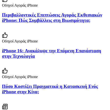
Οδηγοί Αγοράς iPhone
Περιβαλλοντικές Επιπτώσεις Αγοράς Εκθεσιακών
iPhone: Πώς Συμβάλλεις στη Βιωσιμότητα;
Οδηγοί Αγοράς iPhone
iPhone 16: Ανακάλυψε την Επόμενη Επανάσταση
στην Τεχνολογία
Οδηγοί Αγοράς iPhone
Πόσο Κοστίζει Πραγματικά η Κατασκευή Ενός
iPhone στην Κίνα;