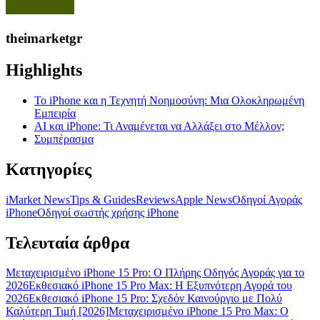
theimarketgr
Highlights
Το iPhone και η Τεχνητή Νοημοσύνη: Μια Ολοκληρωμένη
Εμπειρία
AI και iPhone: Τι Αναμένεται να Αλλάξει στο Μέλλον;
Συμπέρασμα
Κατηγορίες
iMarket News
Tips & Guides
Reviews
Apple News
Οδηγοί Αγοράς
iPhone
Oδηγοί σωστής χρήσης iPhone
Τελευταία άρθρα
Μεταχειρισμένο iPhone 15 Pro: Ο Πλήρης Οδηγός Αγοράς για το
2026
Εκθεσιακό iPhone 15 Pro Max: Η Εξυπνότερη Αγορά του
2026
Εκθεσιακό iPhone 15 Pro: Σχεδόν Καινούργιο με Πολύ
Καλύτερη Τιμή [2026]
Μεταχειρισμένο iPhone 15 Pro Max: Ο