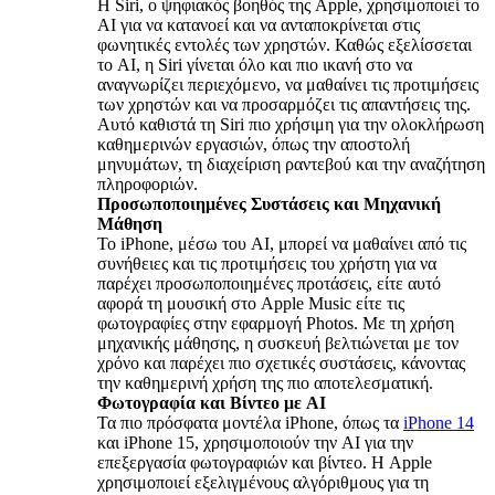
Η Siri, ο ψηφιακός βοηθός της Apple, χρησιμοποιεί τo
AI για να κατανοεί και να ανταποκρίνεται στις
φωνητικές εντολές των χρηστών. Καθώς εξελίσσεται
το AI, η Siri γίνεται όλο και πιο ικανή στο να
αναγνωρίζει περιεχόμενο, να μαθαίνει τις προτιμήσεις
των χρηστών και να προσαρμόζει τις απαντήσεις της.
Αυτό καθιστά τη Siri πιο χρήσιμη για την ολοκλήρωση
καθημερινών εργασιών, όπως την αποστολή
μηνυμάτων, τη διαχείριση ραντεβού και την αναζήτηση
πληροφοριών.
Προσωποποιημένες Συστάσεις και Μηχανική
Μάθηση
Το iPhone, μέσω του AI, μπορεί να μαθαίνει από τις
συνήθειες και τις προτιμήσεις του χρήστη για να
παρέχει προσωποποιημένες προτάσεις, είτε αυτό
αφορά τη μουσική στο Apple Music είτε τις
φωτογραφίες στην εφαρμογή Photos. Με τη χρήση
μηχανικής μάθησης, η συσκευή βελτιώνεται με τον
χρόνο και παρέχει πιο σχετικές συστάσεις, κάνοντας
την καθημερινή χρήση της πιο αποτελεσματική.
Φωτογραφία και Βίντεο με AI
Τα πιο πρόσφατα μοντέλα iPhone, όπως τα
iPhone 14
και iPhone 15, χρησιμοποιούν την AI για την
επεξεργασία φωτογραφιών και βίντεο. Η Apple
χρησιμοποιεί εξελιγμένους αλγόριθμους για τη