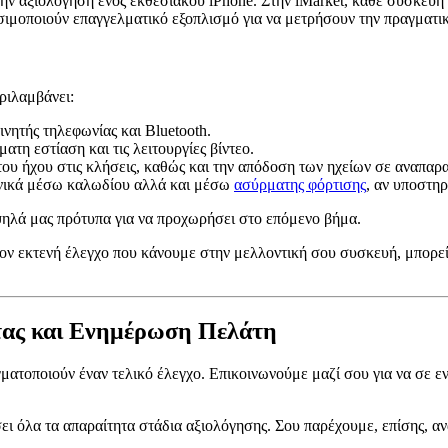
 την αξιολόγηση ενός εκθεσιακού iPhone. Στην iMarket, κάθε συσκευή
ησιμοποιούν επαγγελματικό εξοπλισμό για να μετρήσουν την πραγματι
ριλαμβάνει:
νητής τηλεφωνίας και Bluetooth.
ατη εστίαση και τις λειτουργίες βίντεο.
ου ήχου στις κλήσεις, καθώς και την απόδοση των ηχείων σε αναπαρ
ονικά μέσω καλωδίου αλλά και μέσω
ασύρματης φόρτισης
, αν υποστηρ
ψηλά μας πρότυπα για να προχωρήσει στο επόμενο βήμα.
τον εκτενή έλεγχο που κάνουμε στην μελλοντική σου συσκευή, μπορείς
τας και Ενημέρωση Πελάτη
ματοποιούν έναν τελικό έλεγχο. Επικοινωνούμε μαζί σου για να σε ε
σει όλα τα απαραίτητα στάδια αξιολόγησης. Σου παρέχουμε, επίσης, α