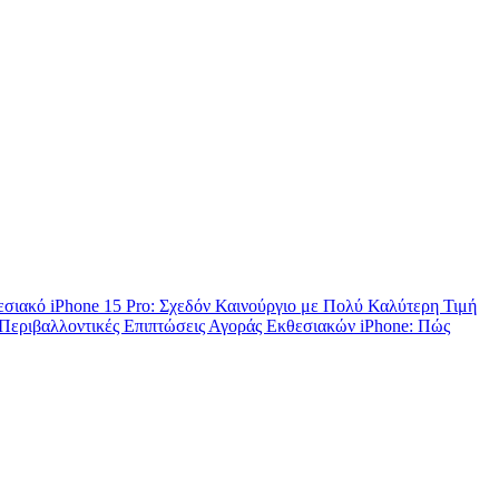
σιακό iPhone 15 Pro: Σχεδόν Καινούργιο με Πολύ Καλύτερη Τιμή
Περιβαλλοντικές Επιπτώσεις Αγοράς Εκθεσιακών iPhone: Πώς