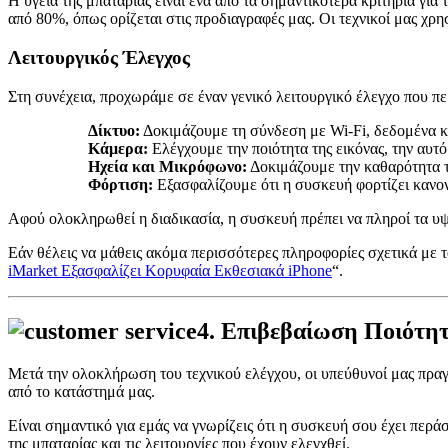
Η υγεία της μπαταρίας είναι ένα από τα σημαντικότερα κριτήρια για
από 80%, όπως ορίζεται στις προδιαγραφές μας. Οι τεχνικοί μας χρ
Λειτουργικός Έλεγχος
Στη συνέχεια, προχωράμε σε έναν γενικό λειτουργικό έλεγχο που πε
Δίκτυο:
Δοκιμάζουμε τη σύνδεση με Wi-Fi, δεδομένα κι
Κάμερα:
Ελέγχουμε την ποιότητα της εικόνας, την αυτόμ
Ηχεία και Μικρόφωνο:
Δοκιμάζουμε την καθαρότητα τ
Φόρτιση:
Εξασφαλίζουμε ότι η συσκευή φορτίζει καν
Αφού ολοκληρωθεί η διαδικασία, η συσκευή πρέπει να πληροί τα υ
Εάν θέλεις να μάθεις ακόμα περισσότερες πληροφορίες σχετικά με 
iMarket Εξασφαλίζει Κορυφαία Εκθεσιακά iPhone
“.
4.
Επιβεβαίωση Ποιότη
Μετά την ολοκλήρωση του τεχνικού ελέγχου, οι υπεύθυνοί μας πραγ
από το κατάστημά μας.
Είναι σημαντικό για εμάς να γνωρίζεις ότι η συσκευή σου έχει περά
της μπαταρίας και τις λειτουργίες που έχουν ελεγχθεί.