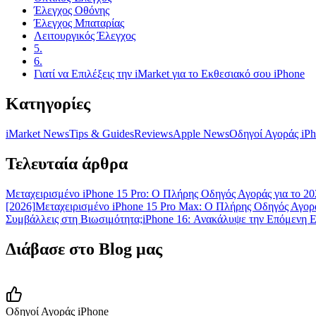
Έλεγχος Οθόνης
Έλεγχος Μπαταρίας
Λειτουργικός Έλεγχος
5.
6.
Γιατί να Επιλέξεις την iMarket για το Εκθεσιακό σου iPhone
Κατηγορίες
iMarket News
Tips & Guides
Reviews
Apple News
Οδηγοί Αγοράς iP
Τελευταία άρθρα
Μεταχειρισμένο iPhone 15 Pro: Ο Πλήρης Οδηγός Αγοράς για το 20
[2026]
Μεταχειρισμένο iPhone 15 Pro Max: Ο Πλήρης Οδηγός Αγορά
Συμβάλλεις στη Βιωσιμότητα;
iPhone 16: Ανακάλυψε την Επόμενη 
Διάβασε στο Blog μας
Οδηγοί Αγοράς iPhone