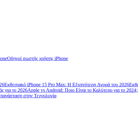
hone
Oδηγοί σωστής χρήσης iPhone
26
Εκθεσιακό iPhone 15 Pro Max: Η Εξυπνότερη Αγορά του 2026
Εκθε
ς για το 2026
Apple vs Android: Ποιο Είναι το Καλύτερο για το 2024;
Επανάσταση στην Τεχνολογία