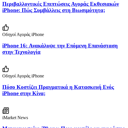
Περιβαλλοντικές Επιπτώσεις Αγοράς Εκθεσιακών
iPhone: Πώς Συμβάλλεις στη Βιωσιμότητα;
Οδηγοί Αγοράς iPhone
iPhone 16: Ανακάλυψε την Επόμενη Επανάσταση
στην Τεχνολογία
Οδηγοί Αγοράς iPhone
Πόσο Κοστίζει Πραγματικά η Κατασκευή Ενός
iPhone στην Κίνα;
iMarket News