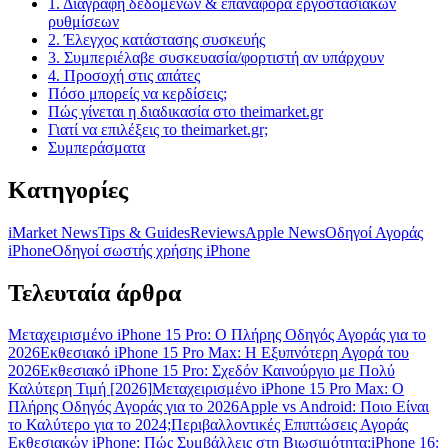
1. Διαγραφή δεδομένων & επαναφορά εργοστασιακών
ρυθμίσεων
2. Έλεγχος κατάστασης συσκευής
3. Συμπεριέλαβε συσκευασία/φορτιστή αν υπάρχουν
4. Προσοχή στις απάτες
Πόσο μπορείς να κερδίσεις;
Πώς γίνεται η διαδικασία στο theimarket.gr
Γιατί να επιλέξεις το theimarket.gr;
Συμπεράσματα
Κατηγορίες
iMarket News
Tips & Guides
Reviews
Apple News
Οδηγοί Αγοράς
iPhone
Oδηγοί σωστής χρήσης iPhone
Τελευταία άρθρα
Μεταχειρισμένο iPhone 15 Pro: Ο Πλήρης Οδηγός Αγοράς για το
2026
Εκθεσιακό iPhone 15 Pro Max: Η Εξυπνότερη Αγορά του
2026
Εκθεσιακό iPhone 15 Pro: Σχεδόν Καινούργιο με Πολύ
Καλύτερη Τιμή [2026]
Μεταχειρισμένο iPhone 15 Pro Max: Ο
Πλήρης Οδηγός Αγοράς για το 2026
Apple vs Android: Ποιο Είναι
το Καλύτερο για το 2024;
Περιβαλλοντικές Επιπτώσεις Αγοράς
Εκθεσιακών iPhone: Πώς Συμβάλλεις στη Βιωσιμότητα;
iPhone 16: