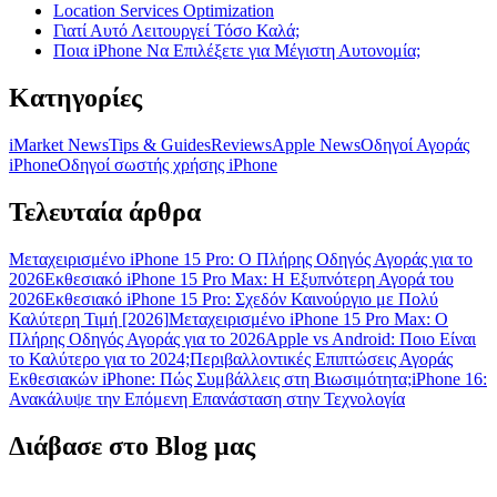
Location Services Optimization
Γιατί Αυτό Λειτουργεί Τόσο Καλά;
Ποια iPhone Να Επιλέξετε για Μέγιστη Αυτονομία;
Κατηγορίες
iMarket News
Tips & Guides
Reviews
Apple News
Οδηγοί Αγοράς
iPhone
Oδηγοί σωστής χρήσης iPhone
Τελευταία άρθρα
Μεταχειρισμένο iPhone 15 Pro: Ο Πλήρης Οδηγός Αγοράς για το
2026
Εκθεσιακό iPhone 15 Pro Max: Η Εξυπνότερη Αγορά του
2026
Εκθεσιακό iPhone 15 Pro: Σχεδόν Καινούργιο με Πολύ
Καλύτερη Τιμή [2026]
Μεταχειρισμένο iPhone 15 Pro Max: Ο
Πλήρης Οδηγός Αγοράς για το 2026
Apple vs Android: Ποιο Είναι
το Καλύτερο για το 2024;
Περιβαλλοντικές Επιπτώσεις Αγοράς
Εκθεσιακών iPhone: Πώς Συμβάλλεις στη Βιωσιμότητα;
iPhone 16:
Ανακάλυψε την Επόμενη Επανάσταση στην Τεχνολογία
Διάβασε στο Blog μας