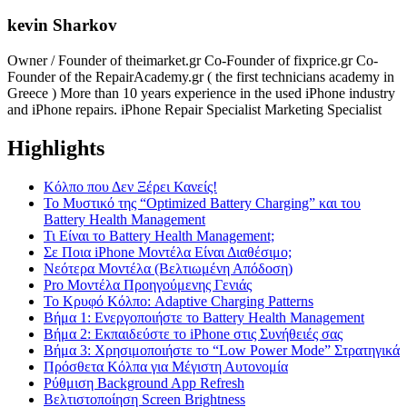
kevin Sharkov
Owner / Founder of theimarket.gr Co-Founder of fixprice.gr Co-
Founder of the RepairAcademy.gr ( the first technicians academy in
Greece ) More than 10 years experience in the used iPhone industry
and iPhone repairs. iPhone Repair Specialist Marketing Specialist
Highlights
Κόλπο που Δεν Ξέρει Κανείς!
Το Μυστικό της “Optimized Battery Charging” και του
Battery Health Management
Τι Είναι το Battery Health Management;
Σε Ποια iPhone Μοντέλα Είναι Διαθέσιμο;
Νεότερα Μοντέλα (Βελτιωμένη Απόδοση)
Pro Μοντέλα Προηγούμενης Γενιάς
Το Κρυφό Κόλπο: Adaptive Charging Patterns
Βήμα 1: Ενεργοποιήστε το Battery Health Management
Βήμα 2: Εκπαιδεύστε το iPhone στις Συνήθειές σας
Βήμα 3: Χρησιμοποιήστε το “Low Power Mode” Στρατηγικά
Πρόσθετα Κόλπα για Μέγιστη Αυτονομία
Ρύθμιση Background App Refresh
Βελτιστοποίηση Screen Brightness