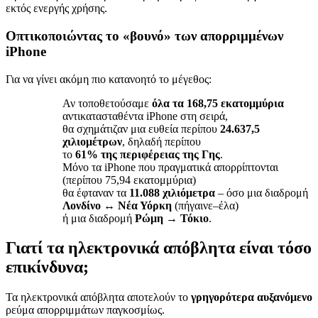
εκτός ενεργής χρήσης.
Οπτικοποιώντας το «βουνό» των απορριμμένων
iPhone
Για να γίνει ακόμη πιο κατανοητό το μέγεθος:
Αν τοποθετούσαμε
όλα τα 168,75 εκατομμύρια
αντικατασταθέντα iPhone στη σειρά,
θα σχημάτιζαν μια ευθεία περίπου
24.637,5
χιλιομέτρων
, δηλαδή περίπου
το
61% της περιφέρειας της Γης
.
Μόνο τα iPhone που πραγματικά απορρίπτονται
(περίπου 75,94 εκατομμύρια)
θα έφταναν τα
11.088 χιλιόμετρα
– όσο μια διαδρομή
Λονδίνο ↔ Νέα Υόρκη
(πήγαινε–έλα)
ή μια διαδρομή
Ρώμη → Τόκιο
.
Γιατί τα ηλεκτρονικά απόβλητα είναι τόσο
επικίνδυνα;
Τα ηλεκτρονικά απόβλητα αποτελούν το
γρηγορότερα αυξανόμενο
ρεύμα απορριμμάτων παγκοσμίως.