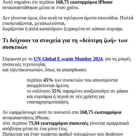
Αυτό σημαίνει ότι περίπου
168,75 εκατομμύρια iPhone
αντικαταστάθηκαν μέσα σε έναν χρόνο.
Δεν γίνονται όμως όλα αυτά τα τηλέφωνα άμεσα σκουπίδια. Πολλά
επισκευάζονται, μεταπωλούνται,
δωρίζονται ή απλά καταλήγουν ξεχασμένα σε κάποιο συρτάρι.
Τι δείχνουν τα στοιχεία για τη «δεύτερη ζωή» των
συσκευών
Σύμφωνα με το
UN Global E-waste Monitor 2024
, για τις μικρές
συσκευές τεχνολογίας
και τηλεπικοινωνιών, όπως τα smartphones:
περίπου
45%
των συσκευών που αποσύρονται
απορρίπτονται άμεσα,
το υπόλοιπο
55%
παραμένει αναξιοποίητο σε ράφια
και συρτάρια ή περνά σε νέο χρήστη για
επαναχρησιμοποίηση.
Αν εφαρμόσουμε αυτό το ποσοστό στα
168,75 εκατομμύρια
αντικαταστάσεις iPhone,
τότε περίπου
75,94 εκατομμύρια συσκευές
γίνονται πραγματικά
απόβλητα μέσα σε ένα μόνο έτος.
Πρόκειται για έναν τεράστιο αριθμό τηλεφώνων που βγαίνουν