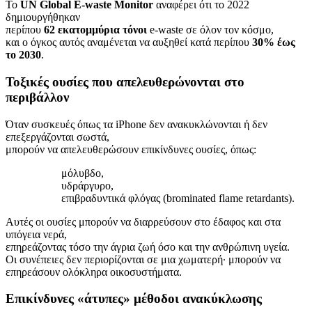
Το
UN Global E-waste Monitor
αναφέρει ότι το 2022
δημιουργήθηκαν
περίπου
62 εκατομμύρια τόνοι
e-waste σε όλον τον κόσμο,
και ο όγκος αυτός αναμένεται να αυξηθεί κατά περίπου
30% έως
το 2030
.
Τοξικές ουσίες που απελευθερώνονται στο
περιβάλλον
Όταν συσκευές όπως τα iPhone δεν ανακυκλώνονται ή δεν
επεξεργάζονται σωστά,
μπορούν να απελευθερώσουν επικίνδυνες ουσίες, όπως:
μόλυβδο,
υδράργυρο,
επιβραδυντικά φλόγας (brominated flame retardants).
Αυτές οι ουσίες μπορούν να διαρρεύσουν στο έδαφος και στα
υπόγεια νερά,
επηρεάζοντας τόσο την άγρια ζωή όσο και την ανθρώπινη υγεία.
Οι συνέπειες δεν περιορίζονται σε μια χωματερή∙ μπορούν να
επηρεάσουν ολόκληρα οικοσυστήματα.
Επικίνδυνες «άτυπες» μέθοδοι ανακύκλωσης