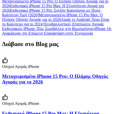
Μεταχειρισμένο iPhone 15 Pro: Ο Πλήρης Οδηγός Αγοράς για το
2026
Εκθεσιακό iPhone 15 Pro Max: Η Εξυπνότερη Αγορά του
2026
Εκθεσιακό iPhone 15 Pro: Σχεδόν Καινούργιο με Πολύ
Καλύτερη Τιμή [2026]
Μεταχειρισμένο iPhone 15 Pro Max: Ο
Πλήρης Οδηγός Αγοράς για το 2026
Apple vs Android: Ποιο Είναι
το Καλύτερο για το 2024;
Περιβαλλοντικές Επιπτώσεις Αγοράς
Εκθεσιακών iPhone: Πώς Συμβάλλεις στη Βιωσιμότητα;
iPhone 16:
Ανακάλυψε την Επόμενη Επανάσταση στην Τεχνολογία
Διάβασε στο Blog μας
Οδηγοί Αγοράς iPhone
Μεταχειρισμένο iPhone 15 Pro: Ο Πλήρης Οδηγός
Αγοράς για το 2026
Οδηγοί Αγοράς iPhone
Εκθεσιακό iPhone 15 Pro Max: Η Εξυπνότερη