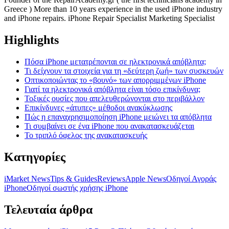
Greece ) More than 10 years experience in the used iPhone industry
and iPhone repairs. iPhone Repair Specialist Marketing Specialist
Highlights
Πόσα iPhone μετατρέπονται σε ηλεκτρονικά απόβλητα;
Τι δείχνουν τα στοιχεία για τη «δεύτερη ζωή» των συσκευών
Οπτικοποιώντας το «βουνό» των απορριμμένων iPhone
Γιατί τα ηλεκτρονικά απόβλητα είναι τόσο επικίνδυνα;
Τοξικές ουσίες που απελευθερώνονται στο περιβάλλον
Επικίνδυνες «άτυπες» μέθοδοι ανακύκλωσης
Πώς η επαναχρησιμοποίηση iPhone μειώνει τα απόβλητα
Τι συμβαίνει σε ένα iPhone που ανακατασκευάζεται
Το τριπλό όφελος της ανακατασκευής
Κατηγορίες
iMarket News
Tips & Guides
Reviews
Apple News
Οδηγοί Αγοράς
iPhone
Oδηγοί σωστής χρήσης iPhone
Τελευταία άρθρα