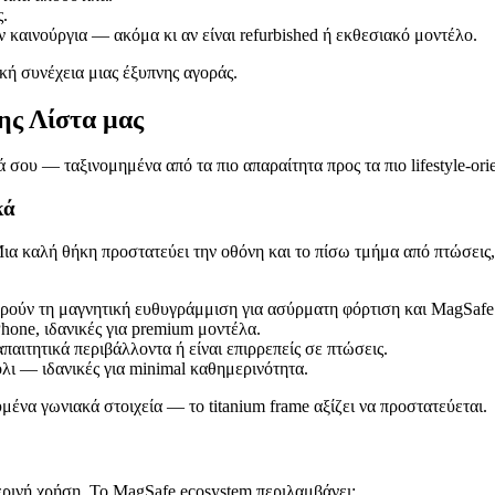
ς.
ν καινούργια — ακόμα κι αν είναι refurbished ή εκθεσιακό μοντέλο.
κή συνέχεια μιας έξυπνης αγοράς.
ης Λίστα μας
σου — ταξινομημένα από τα πιο απαραίτητα προς τα πιο lifestyle-orie
κά
ια καλή θήκη προστατεύει την οθόνη και το πίσω τμήμα από πτώσεις, 
ρούν τη μαγνητική ευθυγράμμιση για ασύρματη φόρτιση και MagSafe
hone, ιδανικές για premium μοντέλα.
αιτητικά περιβάλλοντα ή είναι επιρρεπείς σε πτώσεις.
ι — ιδανικές για minimal καθημερινότητα.
υμένα γωνιακά στοιχεία — το titanium frame αξίζει να προστατεύεται.
ινή χρήση. Το MagSafe ecosystem περιλαμβάνει: