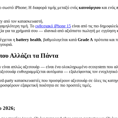
 το σωστό iPhone; Η διαφορά τιμής μεταξύ ενός
καινούργιου
και ενός
ty από τον κατασκευαστή.
 χαμηλότερη τιμή. Το
εκθεσιακό iPhone 15
είναι από τις πιο δημοφιλεί
α για τα χρήματά σου — ιδανικά από αξιόπιστο πωλητή με εγγύηση κ
λέγχεται η
battery health
, βαθμολογείται κατά
Grade A
πρότυπα και π
γουριά.
που Αλλάζει τα Πάντα
ν είναι απλώς αξεσουάρ — είναι ένα ολοκληρωμένο ecosystem που αλ
εσουάρ ευθυγραμμίζεται αυτόματα — εξαλείφοντας τον ενοχλητικό λ
ird-party κατασκευαστές που προσφέρουν αξεσουάρ σε όλες τις κατηγο
ροσφέρουν εξαιρετική ποιότητα σε πιο προσιτές τιμές.
ο 2026;