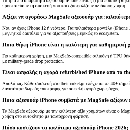
Τα τρία πιο απαραίτητα αξεσουάρ iPhone είναι: (1) μια ποιοτική θήκ
προστατεύουν τη συσκευή σου και εξασφαλίζουν αδιάκοπη χρήση.
Αξίζει να αγοράσω MagSafe αξεσουάρ για παλαιότερ
Ναι, αν έχεις iPhone 12 ή νεότερο. Για παλαιότερα μοντέλα (iPho
μαγνητικό δακτύλιο για να αξιοποιήσεις μερικώς το ecosystem.
Ποια θήκη iPhone είναι η καλύτερη για καθημερινή 
Για καθημερινή χρήση, μια MagSafe-compatible σιλικόνη ή TPU θήκη
με military-grade drop protection.
Είναι ασφαλής η αγορά refurbished iPhone από το th
Απολύτως. Κάθε συσκευή στο theimarket.gr ελέγχεται σε 40+ σημεία 
δυνατότητα δωρεάς επιστροφής για ασφαλή αγορά χωρίς άγχος.
Ποια αξεσουάρ iPhone συμβατά με MagSafe αξίζουν 
Τα MagSafe αξεσουάρ με την καλύτερη αξία χρημάτων είναι: ο MagS
χρήση στο αυτοκίνητο με ταυτόχρονη φόρτιση.
Πόσο κοστίζουν τα καλύτερα αξεσουάρ iPhone 2026;