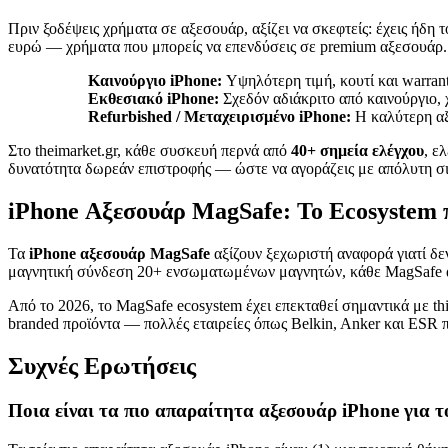
Πριν ξοδέψεις χρήματα σε αξεσουάρ, αξίζει να σκεφτείς: έχεις ήδη
ευρώ — χρήματα που μπορείς να επενδύσεις σε premium αξεσουάρ.
Καινούργιο iPhone:
Υψηλότερη τιμή, κουτί και warran
Εκθεσιακό iPhone:
Σχεδόν αδιάκριτο από καινούργιο,
Refurbished / Μεταχειρισμένο iPhone:
Η καλύτερη αξί
Στο theimarket.gr, κάθε συσκευή περνά από
40+ σημεία ελέγχου
, ε
δυνατότητα δωρεάν επιστροφής — ώστε να αγοράζεις με απόλυτη σι
iPhone Αξεσουάρ MagSafe: Το Ecosystem 
Τα
iPhone αξεσουάρ MagSafe
αξίζουν ξεχωριστή αναφορά γιατί δε
μαγνητική σύνδεση 20+ ενσωματωμένων μαγνητών, κάθε MagSafe αξ
Από το 2026, το MagSafe ecosystem έχει επεκταθεί σημαντικά με th
branded προϊόντα — πολλές εταιρείες όπως Belkin, Anker και ESR π
Συχνές Ερωτήσεις
Ποια είναι τα πιο απαραίτητα αξεσουάρ iPhone για τ