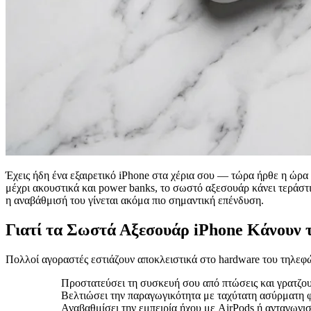
Έχεις ήδη ένα εξαιρετικό iPhone στα χέρια σου — τώρα ήρθε η ώρα 
μέχρι ακουστικά και power banks, το σωστό αξεσουάρ κάνει τεράστ
η αναβάθμισή του γίνεται ακόμα πιο σημαντική επένδυση.
Γιατί τα Σωστά Αξεσουάρ iPhone Κάνουν 
Πολλοί αγοραστές εστιάζουν αποκλειστικά στο hardware του τηλεφ
Προστατεύσει τη συσκευή σου από πτώσεις και γρατζο
Βελτιώσει την παραγωγικότητα με ταχύτατη ασύρματη 
Αναβαθμίσει την εμπειρία ήχου με AirPods ή ανταγωνισ