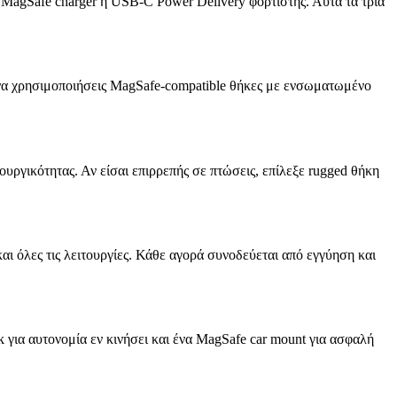
ένα MagSafe charger ή USB-C Power Delivery φορτιστής. Αυτά τα τρία
ς να χρησιμοποιήσεις MagSafe-compatible θήκες με ενσωματωμένο
ουργικότητας. Αν είσαι επιρρεπής σε πτώσεις, επίλεξε rugged θήκη
αι όλες τις λειτουργίες. Κάθε αγορά συνοδεύεται από εγγύηση και
 για αυτονομία εν κινήσει και ένα MagSafe car mount για ασφαλή