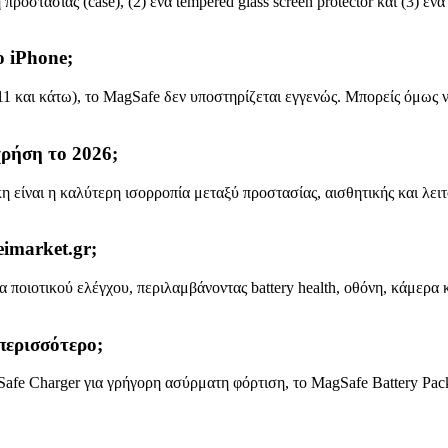
η προστασίας (case), (2) ένα tempered glass screen protector και (3) 
ο iPhone;
ne 11 και κάτω), το MagSafe δεν υποστηρίζεται εγγενώς. Μπορείς όμω
χρήση το 2026;
 είναι η καλύτερη ισορροπία μεταξύ προστασίας, αισθητικής και λειτ
eimarket.gr;
ποιοτικού ελέγχου, περιλαμβάνοντας battery health, οθόνη, κάμερα κ
περισσότερο;
afe Charger για γρήγορη ασύρματη φόρτιση, το MagSafe Battery Pack