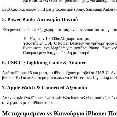
AirPods Max:
Over-ear premium ήχος, για audiophiles 
Εναλλακτικά, πολλά third-party ακουστικά (Sony, Samsung, Anker) 
5. Power Bank: Αυτονομία Παντού
Ένα power bank υψηλής χωρητικότητας είναι αναντικατάστατο για τα
Τουλάχιστον 10.000mAh χωρητικότητα.
Υποστήριξη USB-C Power Delivery για γρήγορη φόρτι
Ενσωματωμένο MagSafe για μοντέλα iPhone 12 και νεό
Compact μέγεθος για εύκολη μεταφορά.
6. USB-C / Lightning Cable & Adapter
Από το iPhone 15 και μετά, τα iPhone έχουν μεταβεί σε USB-C. Αν 
βίντεο 4K. Για παλαιότερα μοντέλα, ένα MFi-certified Lightning ca
7. Apple Watch & Connected Αξεσουάρ
Αν έχεις ήδη ένα iPhone, ένα Apple Watch αποτελεί τη φυσική επέκ
συνεργασία με το iPhone σου.
Μεταχειρισμένο vs Καινούργιο iPhone: Πού