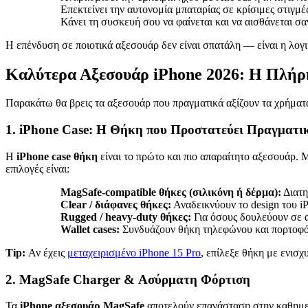
Επεκτείνει την αυτονομία μπαταρίας σε κρίσιμες στιγμέ
Κάνει τη συσκευή σου να φαίνεται και να αισθάνεται σα
Η επένδυση σε ποιοτικά αξεσουάρ δεν είναι σπατάλη — είναι η λογι
Καλύτερα Αξεσουάρ iPhone 2026: Η Πλήρ
Παρακάτω θα βρεις τα αξεσουάρ που πραγματικά αξίζουν τα χρήματά 
1. iPhone Case: Η Θήκη που Προστατεύει Πραγματι
Η
iPhone case θήκη
είναι το πρώτο και πιο απαραίτητο αξεσουάρ. Μ
επιλογές είναι:
MagSafe-compatible θήκες (σιλικόνη ή δέρμα):
Διατη
Clear / διάφανες θήκες:
Αναδεικνύουν το design του iP
Rugged / heavy-duty θήκες:
Για όσους δουλεύουν σε απ
Wallet cases:
Συνδυάζουν θήκη τηλεφώνου και πορτοφόλ
Tip:
Αν έχεις
μεταχειρισμένο iPhone 15 Pro
, επίλεξε θήκη με ενισχ
2. MagSafe Charger & Ασύρματη Φόρτιση
Τα
iPhone αξεσουάρ MagSafe
αποτελούν επανάσταση στην καθημερ