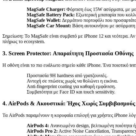
MagSafe Charger:
Φόρτιση έως 15W ασύρματα, με μα
MagSafe Battery Pack:
Εξωτερική μπαταρία που κολλά 
MagSafe Wallet:
Δερμάτινο πορτοφόλι που προσαρτάτα
MagSafe Car Mount:
Βάση αυτοκινήτου με ασύρματη 
Σημείωση: Το MagSafe είναι συμβατό με iPhone 12 και νεότερα. Αν
πλήρως το ecosystem.
3. Screen Protector: Απαραίτητη Προστασία Οθόνης
Η οθόνη είναι το πιο ευάλωτο σημείο κάθε iPhone. Ένα ποιοτικό tem
Προστασία 9H hardness από γρατζουνιές.
Αντοχή σε πτώσεις χωρίς να θολώνει η εικόνα.
Anti-fingerprint coating για καθαρή εμφάνιση.
Συμβατότητα με Face ID και touch sensitivity.
4. AirPods & Ακουστικά: Ήχος Χωρίς Συμβιβασμούς
Τα AirPods παραμένουν η κορυφαία επιλογή για χρήστες iPhone λόγω
AirPods 4:
Ανανεωμένο design, βελτιωμένη ποιότητα ήχ
AirPods Pro 2:
Active Noise Cancellation, Transparenc