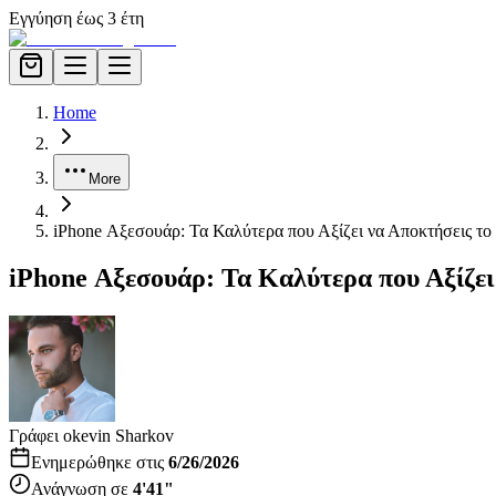
Εγγύηση έως 3 έτη
Home
More
iPhone Αξεσουάρ: Τα Καλύτερα που Αξίζει να Αποκτήσεις το
iPhone Αξεσουάρ: Τα Καλύτερα που Αξίζει
Γράφει ο
kevin Sharkov
Ενημερώθηκε στις
6/26/2026
Ανάγνωση σε
4'41"