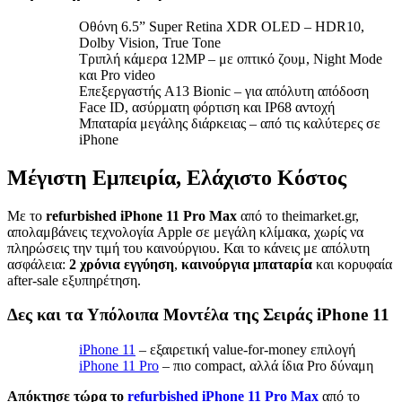
Οθόνη 6.5” Super Retina XDR OLED – HDR10,
Dolby Vision, True Tone
Τριπλή κάμερα 12MP – με οπτικό ζουμ, Night Mode
και Pro video
Επεξεργαστής A13 Bionic – για απόλυτη απόδοση
Face ID, ασύρματη φόρτιση και IP68 αντοχή
Μπαταρία μεγάλης διάρκειας – από τις καλύτερες σε
iPhone
Μέγιστη Εμπειρία, Ελάχιστο Κόστος
Με το
refurbished iPhone 11 Pro Max
από το theimarket.gr,
απολαμβάνεις τεχνολογία Apple σε μεγάλη κλίμακα, χωρίς να
πληρώσεις την τιμή του καινούργιου. Και το κάνεις με απόλυτη
ασφάλεια:
2 χρόνια εγγύηση
,
καινούργια μπαταρία
και κορυφαία
after-sale εξυπηρέτηση.
Δες και τα Υπόλοιπα Μοντέλα της Σειράς iPhone 11
iPhone 11
– εξαιρετική value-for-money επιλογή
iPhone 11 Pro
– πιο compact, αλλά ίδια Pro δύναμη
Απόκτησε τώρα το
refurbished iPhone 11 Pro Max
από το