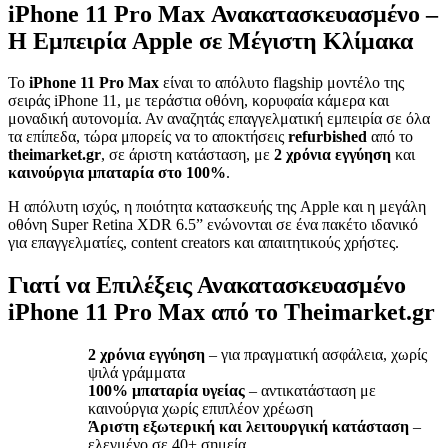
iPhone 11 Pro Max Ανακατασκευασμένο –
Η Εμπειρία Apple σε Μέγιστη Κλίμακα
Το
iPhone 11 Pro Max
είναι το απόλυτο flagship μοντέλο της
σειράς iPhone 11, με τεράστια οθόνη, κορυφαία κάμερα και
μοναδική αυτονομία. Αν αναζητάς επαγγελματική εμπειρία σε όλα
τα επίπεδα, τώρα μπορείς να το αποκτήσεις
refurbished
από το
theimarket.gr
, σε άριστη κατάσταση, με
2 χρόνια εγγύηση
και
καινούργια μπαταρία στο 100%
.
Η απόλυτη ισχύς, η ποιότητα κατασκευής της Apple και η μεγάλη
οθόνη Super Retina XDR 6.5” ενώνονται σε ένα πακέτο ιδανικό
για επαγγελματίες, content creators και απαιτητικούς χρήστες.
Γιατί να Επιλέξεις Ανακατασκευασμένο
iPhone 11 Pro Max από το Theimarket.gr
2 χρόνια εγγύηση
– για πραγματική ασφάλεια, χωρίς
ψιλά γράμματα
100% μπαταρία υγείας
– αντικατάσταση με
καινούργια χωρίς επιπλέον χρέωση
Άριστη εξωτερική και λειτουργική κατάσταση
–
ελεγμένο σε 40+ σημεία