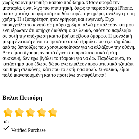
χωρίς να αντιμετωπίζω κάποιο πρόβλημα. Όσον αφορά την
μπαταρία, είναι λίγο πιο απαιτητική, όπως τα περισσότερα iPhone,
οπότε χρειάζεται φόρτιση και δύο φορές την ημέρα, ανάλογα με τη
χρήση. Η εξυπηρέτηση ήταν γρήγορη και ευγενική. Είχα
παραγγείλει το κινητό σε μαύρο χρώμα, αλλά με κάλεσαν και μου
ενημέρωσαν ότι υπήρχε διαθέσιμο σε λευκό, οπότε το παρέλαβα
σε αυτή την απόχρωση και το βρήκα εξίσου όμορφο. Η μοναδική
μικρή ένσταση είναι το προστατευτικό τζαμάκι που είχε σημάδια
από τις βεντούζες που χρησιμοποίησαν για να αλλάξουν την οθόνη.
Δεν είμαι σίγουρη αν αυτό έγινε στο προστατευτικό ή στη
συσκευή, δεν έχω βγάλει το τζαμακι για να δω. Παρόλα αυτά, το
κατάστημα μού έδωσε δώρο ένα επιπλέον προστατευτικό τζαμάκι
και θήκη σιλικόνης, κάτι που το εκτίμησα πολύ. Συνολικά, είμαι
πολύ ικανοποιημένη και το προτείνω ανεπιφύλακτα!
Βαλια Πετούρη
5
/5
Verified Purchase