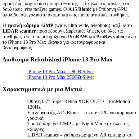
προσφέρει κορυφαία εμπειρία θέασης – είτε βλέπεις ταινίες, είτε
δουλεύεις, είτε παίζεις games. Ο
A15 Bionic
με 5πύρηνη GPU
αποδίδει αψεγάδιαστα ακόμα και στις πιο απαιτητικές συνθήκες.
Η
τριπλή κάμερα 12MP
(wide, ultra-wide, telephoto) μαζί με το
LiDAR scanner
προσφέρουν εξαιρετικές λήψεις σε όλες τις
συνθήκες, ενώ η υποστήριξη για
ProRAW
και
ProRes video
κάνει
το iPhone 13 Pro Max ιδανικό για φωτογράφους και
βιντεογράφους.
Διαθέσιμα Refurbished iPhone 13 Pro Max
iPhone 13 Pro Max 128GB Silver
iPhone 13 Pro Max 256GB Silver
Χαρακτηριστικά με μια Ματιά
Οθόνη 6.7” Super Retina XDR OLED – ProMotion
120Hz
Επεξεργαστής A15 Bionic – 5-core GPU για κορυφαία
γραφικά
Τριπλή κάμερα 12MP – με Night Mode σε όλες τις
κάμερες
LiDAR scanner – για προχωρημένη AR εμπειρία και