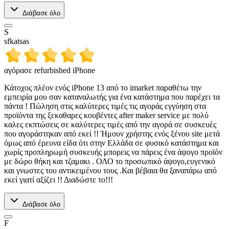
Διάβασε όλο
S
sfkatsas
αγόρασε refurbished iPhone
Κάτοχος πλέον ενός iPhone 13 από το imarket παραθέτω την
εμπειρία μου σαν καταναλωτής για ένα κατάστημα που παρέχει τα
πάντα ! Πώληση στις καλύτερες τιμές τις αγοράς εγγύηση στα
προϊόντα της ξεκαθαρες κουβέντες after maker service με πολύ
καλες εκπτώσεις σε καλύτερες τιμές από την αγορά σε συσκευές
που αγοράστηκαν από εκεί !! Ήμουν χρήστης ενός ξένου site μετά
όμως από έρευνα είδα ότι στην Ελλάδα σε φυσικό κατάστημα και
χωρίς προπληρωμή συσκευής μπορεις να πάρεις ένα άψογο προϊόν
με δώρο θήκη και τζαμακι . ΟΛΟ το προσωπικό άψογο,ευγενικό
και γνωστες του αντικειμένου τους .Και βέβαια θα ξαναπάρω από
εκεί γιατί αξίζει !! Διαδώστε το!!!
Διάβασε όλο
F