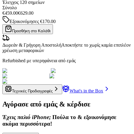
Έλεγχος 120 σημείων
Σύνολο
€459.00
€629.00
Εξοικονόμησες
€170.00
Προσθήκη στο Καλάθι
Δωρεάν & Γρήγορη Αποστολή
Αποκτήστε το χωρίς καμία επιπλέον
χρέωση μεταφορικών
Refurbished με υπερηφάνεια από εμάς
What's in the Box
Τεχνικές Προδιαγραφές
Αγόρασε από εμάς & κέρδισε
Έχεις παλιό iPhone;
Πούλα το & εξοικονόμησε
ακόμα περισσότερα!