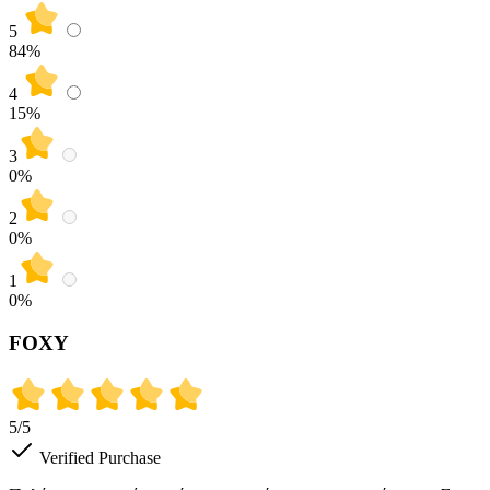
5
84
%
4
15
%
3
0
%
2
0
%
1
0
%
FOXY
5
/5
Verified Purchase