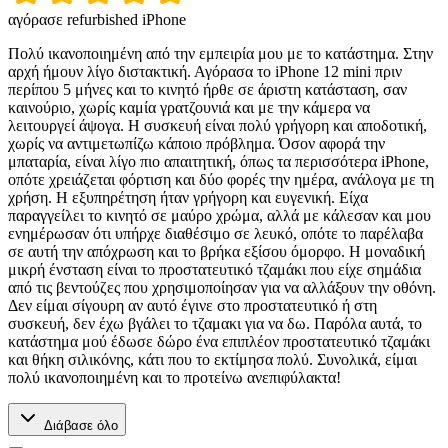
αγόρασε refurbished iPhone
Πολύ ικανοποιημένη από την εμπειρία μου με το κατάστημα. Στην
αρχή ήμουν λίγο διστακτική. Αγόρασα το iPhone 12 mini πριν
περίπου 5 μήνες και το κινητό ήρθε σε άριστη κατάσταση, σαν
καινούριο, χωρίς καμία γρατζουνιά και με την κάμερα να
λειτουργεί άψογα. Η συσκευή είναι πολύ γρήγορη και αποδοτική,
χωρίς να αντιμετωπίζω κάποιο πρόβλημα. Όσον αφορά την
μπαταρία, είναι λίγο πιο απαιτητική, όπως τα περισσότερα iPhone,
οπότε χρειάζεται φόρτιση και δύο φορές την ημέρα, ανάλογα με τη
χρήση. Η εξυπηρέτηση ήταν γρήγορη και ευγενική. Είχα
παραγγείλει το κινητό σε μαύρο χρώμα, αλλά με κάλεσαν και μου
ενημέρωσαν ότι υπήρχε διαθέσιμο σε λευκό, οπότε το παρέλαβα
σε αυτή την απόχρωση και το βρήκα εξίσου όμορφο. Η μοναδική
μικρή ένσταση είναι το προστατευτικό τζαμάκι που είχε σημάδια
από τις βεντούζες που χρησιμοποίησαν για να αλλάξουν την οθόνη.
Δεν είμαι σίγουρη αν αυτό έγινε στο προστατευτικό ή στη
συσκευή, δεν έχω βγάλει το τζαμακι για να δω. Παρόλα αυτά, το
κατάστημα μού έδωσε δώρο ένα επιπλέον προστατευτικό τζαμάκι
και θήκη σιλικόνης, κάτι που το εκτίμησα πολύ. Συνολικά, είμαι
πολύ ικανοποιημένη και το προτείνω ανεπιφύλακτα!
Διάβασε όλο