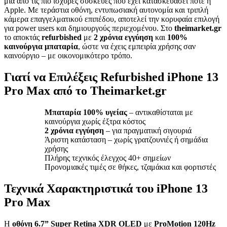
μία από τις πιο ισχυρές συσκευές που έχει κατασκευάσει ποτέ η
Apple. Με τεράστια οθόνη, εντυπωσιακή αυτονομία και τριπλή
κάμερα επαγγελματικού επιπέδου, αποτελεί την κορυφαία επιλογή
για power users και δημιουργούς περιεχομένου. Στο
theimarket.gr
το αποκτάς
refurbished
με
2 χρόνια εγγύηση
και
100%
καινούργια μπαταρία
, ώστε να έχεις εμπειρία χρήσης σαν
καινούργιο – με οικονομικότερο τρόπο.
Γιατί να Επιλέξεις Refurbished iPhone 13
Pro Max από το Theimarket.gr
Μπαταρία 100% υγείας
– αντικαθίσταται με
καινούργια χωρίς έξτρα κόστος
2 χρόνια εγγύηση
– για πραγματική σιγουριά
Άριστη κατάσταση – χωρίς γρατζουνιές ή σημάδια
χρήσης
Πλήρης τεχνικός έλεγχος 40+ σημείων
Προνομιακές τιμές σε θήκες, τζαμάκια και φορτιστές
Τεχνικά Χαρακτηριστικά του iPhone 13
Pro Max
Η
οθόνη 6.7” Super Retina XDR OLED
με
ProMotion 120Hz