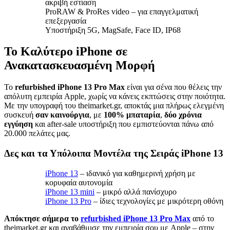
ακριβή εστίαση
ProRAW & ProRes video – για επαγγελματική
επεξεργασία
Υποστήριξη 5G, MagSafe, Face ID, IP68
Το Καλύτερο iPhone σε
Ανακατασκευασμένη Μορφή
Το
refurbished iPhone 13 Pro Max
είναι για σένα που θέλεις την
απόλυτη εμπειρία Apple, χωρίς να κάνεις εκπτώσεις στην ποιότητα.
Με την υπογραφή του theimarket.gr, αποκτάς μια πλήρως ελεγμένη
συσκευή
σαν καινούργια
, με
100% μπαταρία
,
δύο χρόνια
εγγύηση
και after-sale υποστήριξη που εμπιστεύονται πάνω από
20.000 πελάτες μας.
Δες και τα Υπόλοιπα Μοντέλα της Σειράς iPhone 13
iPhone 13
– ιδανικό για καθημερινή χρήση με
κορυφαία αυτονομία
iPhone 13 mini
– μικρό αλλά πανίσχυρο
iPhone 13 Pro
– ίδιες τεχνολογίες με μικρότερη οθόνη
Απόκτησε σήμερα το
refurbished iPhone 13 Pro Max
από το
theimarket.gr και αναβάθμισε την εμπειρία σου με Apple – στην