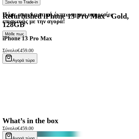
Ξεκίνα το Trade-in
Πάρε
αποκλειστική έκπτωση
για υπηρεσίες
Refurbished iPhone 13 Pro Max - Gold,
επισκευής με την αγορά!
128GB
Μάθε πως
iPhone 13 Pro Max
Σύνολο
€459.00
Αγορά τώρα
What’s in the box
Σύνολο
€459.00
Αγορά τώρα