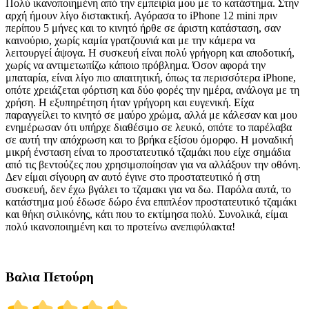
Πολύ ικανοποιημένη από την εμπειρία μου με το κατάστημα. Στην
αρχή ήμουν λίγο διστακτική. Αγόρασα το iPhone 12 mini πριν
περίπου 5 μήνες και το κινητό ήρθε σε άριστη κατάσταση, σαν
καινούριο, χωρίς καμία γρατζουνιά και με την κάμερα να
λειτουργεί άψογα. Η συσκευή είναι πολύ γρήγορη και αποδοτική,
χωρίς να αντιμετωπίζω κάποιο πρόβλημα. Όσον αφορά την
μπαταρία, είναι λίγο πιο απαιτητική, όπως τα περισσότερα iPhone,
οπότε χρειάζεται φόρτιση και δύο φορές την ημέρα, ανάλογα με τη
χρήση. Η εξυπηρέτηση ήταν γρήγορη και ευγενική. Είχα
παραγγείλει το κινητό σε μαύρο χρώμα, αλλά με κάλεσαν και μου
ενημέρωσαν ότι υπήρχε διαθέσιμο σε λευκό, οπότε το παρέλαβα
σε αυτή την απόχρωση και το βρήκα εξίσου όμορφο. Η μοναδική
μικρή ένσταση είναι το προστατευτικό τζαμάκι που είχε σημάδια
από τις βεντούζες που χρησιμοποίησαν για να αλλάξουν την οθόνη.
Δεν είμαι σίγουρη αν αυτό έγινε στο προστατευτικό ή στη
συσκευή, δεν έχω βγάλει το τζαμακι για να δω. Παρόλα αυτά, το
κατάστημα μού έδωσε δώρο ένα επιπλέον προστατευτικό τζαμάκι
και θήκη σιλικόνης, κάτι που το εκτίμησα πολύ. Συνολικά, είμαι
πολύ ικανοποιημένη και το προτείνω ανεπιφύλακτα!
Βαλια Πετούρη