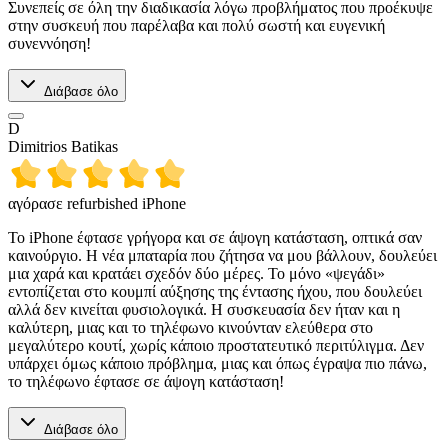
Συνεπείς σε όλη την διαδικασία λόγω προβλήματος που προέκυψε
στην συσκευή που παρέλαβα και πολύ σωστή και ευγενική
συνεννόηση!
Διάβασε όλο
D
Dimitrios Batikas
αγόρασε refurbished iPhone
Το iPhone έφτασε γρήγορα και σε άψογη κατάσταση, οπτικά σαν
καινούργιο. Η νέα μπαταρία που ζήτησα να μου βάλλουν, δουλεύει
μια χαρά και κρατάει σχεδόν δύο μέρες. Το μόνο «ψεγάδι»
εντοπίζεται στο κουμπί αύξησης της έντασης ήχου, που δουλεύει
αλλά δεν κινείται φυσιολογικά. Η συσκευασία δεν ήταν και η
καλύτερη, μιας και το τηλέφωνο κινούνταν ελεύθερα στο
μεγαλύτερο κουτί, χωρίς κάποιο προστατευτικό περιτύλιγμα. Δεν
υπάρχει όμως κάποιο πρόβλημα, μιας και όπως έγραψα πιο πάνω,
το τηλέφωνο έφτασε σε άψογη κατάσταση!
Διάβασε όλο