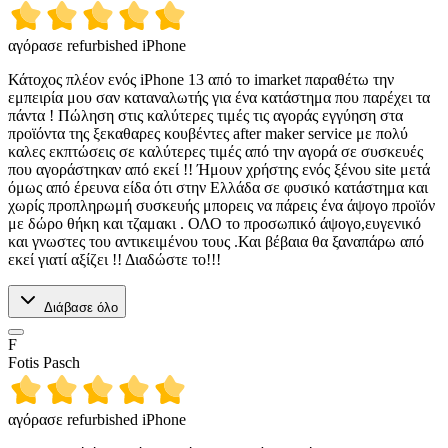
αγόρασε refurbished iPhone
Κάτοχος πλέον ενός iPhone 13 από το imarket παραθέτω την
εμπειρία μου σαν καταναλωτής για ένα κατάστημα που παρέχει τα
πάντα ! Πώληση στις καλύτερες τιμές τις αγοράς εγγύηση στα
προϊόντα της ξεκαθαρες κουβέντες after maker service με πολύ
καλες εκπτώσεις σε καλύτερες τιμές από την αγορά σε συσκευές
που αγοράστηκαν από εκεί !! Ήμουν χρήστης ενός ξένου site μετά
όμως από έρευνα είδα ότι στην Ελλάδα σε φυσικό κατάστημα και
χωρίς προπληρωμή συσκευής μπορεις να πάρεις ένα άψογο προϊόν
με δώρο θήκη και τζαμακι . ΟΛΟ το προσωπικό άψογο,ευγενικό
και γνωστες του αντικειμένου τους .Και βέβαια θα ξαναπάρω από
εκεί γιατί αξίζει !! Διαδώστε το!!!
Διάβασε όλο
F
Fotis Pasch
αγόρασε refurbished iPhone