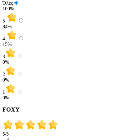
Όλες
100%
5
84
%
4
15
%
3
0
%
2
0
%
1
0
%
FOXY
5
/5