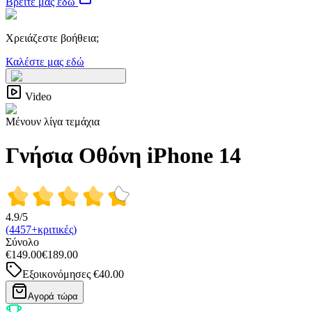
Βρείτε μας εδώ
Χρειάζεστε βοήθεια;
Καλέστε μας εδώ
Video
Μένουν λίγα τεμάχια
Γνήσια Οθόνη iPhone 14
4.9/5
(4457+κριτικές)
Σύνολο
€149.00
€189.00
Εξοικονόμησες
€40.00
Αγορά τώρα