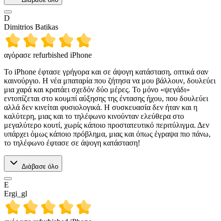
D
Dimitrios Batikas
αγόρασε refurbished iPhone
Το iPhone έφτασε γρήγορα και σε άψογη κατάσταση, οπτικά σαν
καινούργιο. Η νέα μπαταρία που ζήτησα να μου βάλλουν, δουλεύει
μια χαρά και κρατάει σχεδόν δύο μέρες. Το μόνο «ψεγάδι»
εντοπίζεται στο κουμπί αύξησης της έντασης ήχου, που δουλεύει
αλλά δεν κινείται φυσιολογικά. Η συσκευασία δεν ήταν και η
καλύτερη, μιας και το τηλέφωνο κινούνταν ελεύθερα στο
μεγαλύτερο κουτί, χωρίς κάποιο προστατευτικό περιτύλιγμα. Δεν
υπάρχει όμως κάποιο πρόβλημα, μιας και όπως έγραψα πιο πάνω,
το τηλέφωνο έφτασε σε άψογη κατάσταση!
Διάβασε όλο
E
Ergi_gl