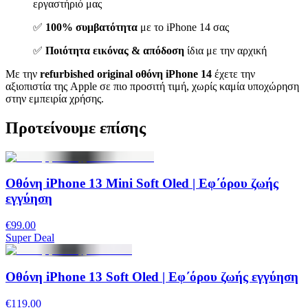
εργαστήριό μας
✅
100% συμβατότητα
με το iPhone 14 σας
✅
Ποιότητα εικόνας & απόδοση
ίδια με την αρχική
Με την
refurbished original οθόνη iPhone 14
έχετε την
αξιοπιστία της Apple σε πιο προσιτή τιμή, χωρίς καμία υποχώρηση
στην εμπειρία χρήσης.
Προτείνουμε επίσης
Οθόνη iPhone 13 Mini Soft Oled | Εφ΄όρου ζωής
εγγύηση
€99.00
Super Deal
Οθόνη iPhone 13 Soft Oled | Εφ΄όρου ζωής εγγύηση
€119.00