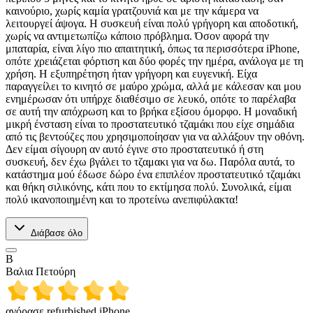
καινούριο, χωρίς καμία γρατζουνιά και με την κάμερα να
λειτουργεί άψογα. Η συσκευή είναι πολύ γρήγορη και αποδοτική,
χωρίς να αντιμετωπίζω κάποιο πρόβλημα. Όσον αφορά την
μπαταρία, είναι λίγο πιο απαιτητική, όπως τα περισσότερα iPhone,
οπότε χρειάζεται φόρτιση και δύο φορές την ημέρα, ανάλογα με τη
χρήση. Η εξυπηρέτηση ήταν γρήγορη και ευγενική. Είχα
παραγγείλει το κινητό σε μαύρο χρώμα, αλλά με κάλεσαν και μου
ενημέρωσαν ότι υπήρχε διαθέσιμο σε λευκό, οπότε το παρέλαβα
σε αυτή την απόχρωση και το βρήκα εξίσου όμορφο. Η μοναδική
μικρή ένσταση είναι το προστατευτικό τζαμάκι που είχε σημάδια
από τις βεντούζες που χρησιμοποίησαν για να αλλάξουν την οθόνη.
Δεν είμαι σίγουρη αν αυτό έγινε στο προστατευτικό ή στη
συσκευή, δεν έχω βγάλει το τζαμακι για να δω. Παρόλα αυτά, το
κατάστημα μού έδωσε δώρο ένα επιπλέον προστατευτικό τζαμάκι
και θήκη σιλικόνης, κάτι που το εκτίμησα πολύ. Συνολικά, είμαι
πολύ ικανοποιημένη και το προτείνω ανεπιφύλακτα!
Διάβασε όλο
Β
Βαλια Πετούρη
αγόρασε refurbished iPhone