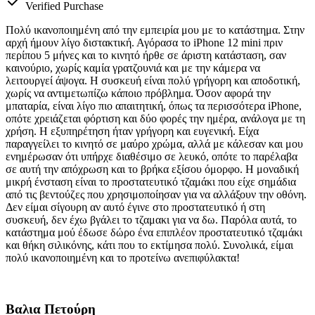
Verified Purchase
Πολύ ικανοποιημένη από την εμπειρία μου με το κατάστημα. Στην
αρχή ήμουν λίγο διστακτική. Αγόρασα το iPhone 12 mini πριν
περίπου 5 μήνες και το κινητό ήρθε σε άριστη κατάσταση, σαν
καινούριο, χωρίς καμία γρατζουνιά και με την κάμερα να
λειτουργεί άψογα. Η συσκευή είναι πολύ γρήγορη και αποδοτική,
χωρίς να αντιμετωπίζω κάποιο πρόβλημα. Όσον αφορά την
μπαταρία, είναι λίγο πιο απαιτητική, όπως τα περισσότερα iPhone,
οπότε χρειάζεται φόρτιση και δύο φορές την ημέρα, ανάλογα με τη
χρήση. Η εξυπηρέτηση ήταν γρήγορη και ευγενική. Είχα
παραγγείλει το κινητό σε μαύρο χρώμα, αλλά με κάλεσαν και μου
ενημέρωσαν ότι υπήρχε διαθέσιμο σε λευκό, οπότε το παρέλαβα
σε αυτή την απόχρωση και το βρήκα εξίσου όμορφο. Η μοναδική
μικρή ένσταση είναι το προστατευτικό τζαμάκι που είχε σημάδια
από τις βεντούζες που χρησιμοποίησαν για να αλλάξουν την οθόνη.
Δεν είμαι σίγουρη αν αυτό έγινε στο προστατευτικό ή στη
συσκευή, δεν έχω βγάλει το τζαμακι για να δω. Παρόλα αυτά, το
κατάστημα μού έδωσε δώρο ένα επιπλέον προστατευτικό τζαμάκι
και θήκη σιλικόνης, κάτι που το εκτίμησα πολύ. Συνολικά, είμαι
πολύ ικανοποιημένη και το προτείνω ανεπιφύλακτα!
Βαλια Πετούρη