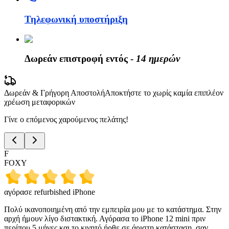
Τηλεφωνική υποστήριξη
Δωρεάν επιστροφή εντός -
14 ημερών
Δωρεάν & Γρήγορη Αποστολή
Αποκτήστε το χωρίς καμία επιπλέον
χρέωση μεταφορικών
Γίνε ο επόμενος χαρούμενος πελάτης!
F
FOXY
αγόρασε refurbished iPhone
Πολύ ικανοποιημένη από την εμπειρία μου με το κατάστημα. Στην
αρχή ήμουν λίγο διστακτική. Αγόρασα το iPhone 12 mini πριν
περίπου 5 μήνες και το κινητό ήρθε σε άριστη κατάσταση, σαν