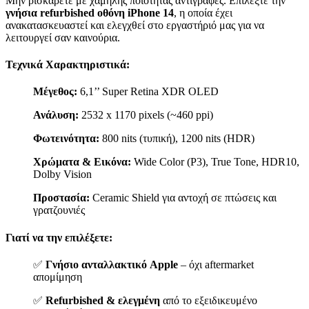
Μην ρισκάρετε με χαμηλής ποιότητας αντιγραφές. Επιλέξτε την
γνήσια refurbished οθόνη iPhone 14
, η οποία έχει
ανακατασκευαστεί και ελεγχθεί στο εργαστήριό μας για να
λειτουργεί σαν καινούρια.
Τεχνικά Χαρακτηριστικά:
Μέγεθος:
6,1’’ Super Retina XDR OLED
Ανάλυση:
2532 x 1170 pixels (~460 ppi)
Φωτεινότητα:
800 nits (τυπική), 1200 nits (HDR)
Χρώματα & Εικόνα:
Wide Color (P3), True Tone, HDR10,
Dolby Vision
Προστασία:
Ceramic Shield για αντοχή σε πτώσεις και
γρατζουνιές
Γιατί να την επιλέξετε:
✅
Γνήσιο ανταλλακτικό Apple
– όχι aftermarket
απομίμηση
✅
Refurbished & ελεγμένη
από το εξειδικευμένο