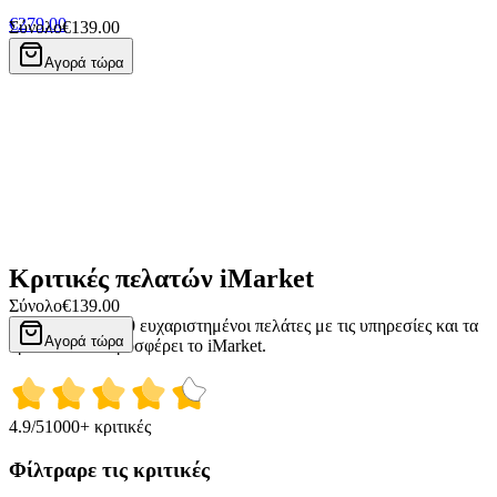
€279.00
Σύνολο
€139.00
Super Deal
Αγορά τώρα
Κριτικές πελατών iMarket
Σύνολο
€139.00
Πάνω από 50.000 ευχαριστημένοι πελάτες με τις υπηρεσίες και τα
Αγορά τώρα
προϊόντα που προσφέρει το iMarket.
4.9
/5
1000+ κριτικές
Φίλτραρε τις κριτικές