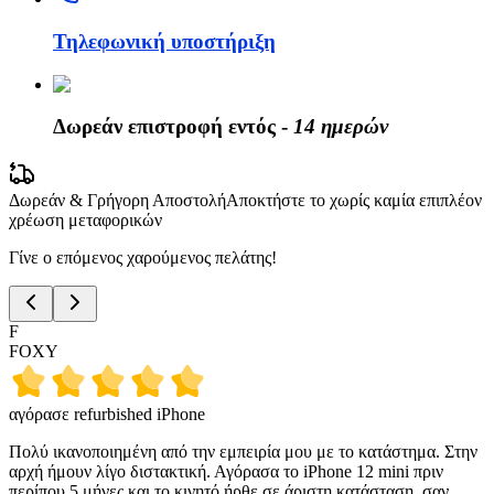
Τηλεφωνική υποστήριξη
Δωρεάν επιστροφή εντός -
14 ημερών
Δωρεάν & Γρήγορη Αποστολή
Αποκτήστε το χωρίς καμία επιπλέον
χρέωση μεταφορικών
Γίνε ο επόμενος χαρούμενος πελάτης!
F
FOXY
αγόρασε refurbished iPhone
Πολύ ικανοποιημένη από την εμπειρία μου με το κατάστημα. Στην
αρχή ήμουν λίγο διστακτική. Αγόρασα το iPhone 12 mini πριν
περίπου 5 μήνες και το κινητό ήρθε σε άριστη κατάσταση, σαν