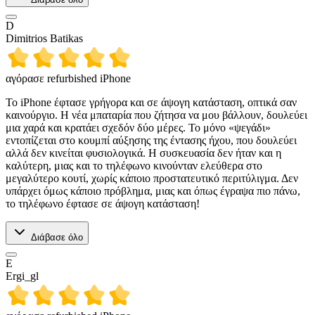
D
Dimitrios Batikas
αγόρασε refurbished iPhone
Το iPhone έφτασε γρήγορα και σε άψογη κατάσταση, οπτικά σαν
καινούργιο. Η νέα μπαταρία που ζήτησα να μου βάλλουν, δουλεύει
μια χαρά και κρατάει σχεδόν δύο μέρες. Το μόνο «ψεγάδι»
εντοπίζεται στο κουμπί αύξησης της έντασης ήχου, που δουλεύει
αλλά δεν κινείται φυσιολογικά. Η συσκευασία δεν ήταν και η
καλύτερη, μιας και το τηλέφωνο κινούνταν ελεύθερα στο
μεγαλύτερο κουτί, χωρίς κάποιο προστατευτικό περιτύλιγμα. Δεν
υπάρχει όμως κάποιο πρόβλημα, μιας και όπως έγραψα πιο πάνω,
το τηλέφωνο έφτασε σε άψογη κατάσταση!
Διάβασε όλο
E
Ergi_gl