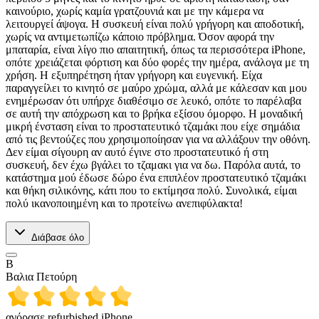
καινούριο, χωρίς καμία γρατζουνιά και με την κάμερα να
λειτουργεί άψογα. Η συσκευή είναι πολύ γρήγορη και αποδοτική,
χωρίς να αντιμετωπίζω κάποιο πρόβλημα. Όσον αφορά την
μπαταρία, είναι λίγο πιο απαιτητική, όπως τα περισσότερα iPhone,
οπότε χρειάζεται φόρτιση και δύο φορές την ημέρα, ανάλογα με τη
χρήση. Η εξυπηρέτηση ήταν γρήγορη και ευγενική. Είχα
παραγγείλει το κινητό σε μαύρο χρώμα, αλλά με κάλεσαν και μου
ενημέρωσαν ότι υπήρχε διαθέσιμο σε λευκό, οπότε το παρέλαβα
σε αυτή την απόχρωση και το βρήκα εξίσου όμορφο. Η μοναδική
μικρή ένσταση είναι το προστατευτικό τζαμάκι που είχε σημάδια
από τις βεντούζες που χρησιμοποίησαν για να αλλάξουν την οθόνη.
Δεν είμαι σίγουρη αν αυτό έγινε στο προστατευτικό ή στη
συσκευή, δεν έχω βγάλει το τζαμακι για να δω. Παρόλα αυτά, το
κατάστημα μού έδωσε δώρο ένα επιπλέον προστατευτικό τζαμάκι
και θήκη σιλικόνης, κάτι που το εκτίμησα πολύ. Συνολικά, είμαι
πολύ ικανοποιημένη και το προτείνω ανεπιφύλακτα!
Διάβασε όλο
Β
Βαλια Πετούρη
αγόρασε refurbished iPhone