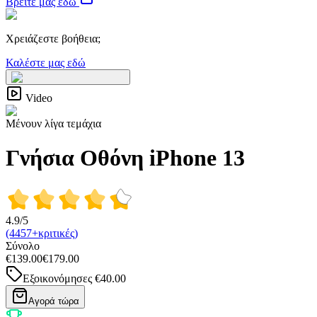
Βρείτε μας εδώ
Χρειάζεστε βοήθεια;
Καλέστε μας εδώ
Video
Μένουν λίγα τεμάχια
Γνήσια Οθόνη iPhone 13
4.9/5
(4457+κριτικές)
Σύνολο
€139.00
€179.00
Εξοικονόμησες
€40.00
Αγορά τώρα