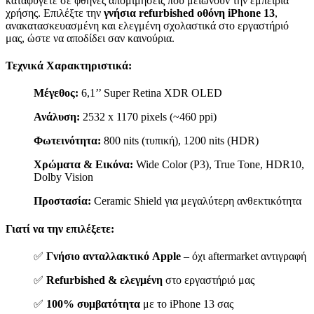
καταφύγετε σε φθηνές απομιμήσεις που μειώνουν την εμπειρία
χρήσης. Επιλέξτε την
γνήσια refurbished οθόνη iPhone 13
,
ανακατασκευασμένη και ελεγμένη σχολαστικά στο εργαστήριό
μας, ώστε να αποδίδει σαν καινούρια.
Τεχνικά Χαρακτηριστικά:
Μέγεθος:
6,1’’ Super Retina XDR OLED
Ανάλυση:
2532 x 1170 pixels (~460 ppi)
Φωτεινότητα:
800 nits (τυπική), 1200 nits (HDR)
Χρώματα & Εικόνα:
Wide Color (P3), True Tone, HDR10,
Dolby Vision
Προστασία:
Ceramic Shield για μεγαλύτερη ανθεκτικότητα
Γιατί να την επιλέξετε:
✅
Γνήσιο ανταλλακτικό Apple
– όχι aftermarket αντιγραφή
✅
Refurbished & ελεγμένη
στο εργαστήριό μας
✅
100% συμβατότητα
με το iPhone 13 σας