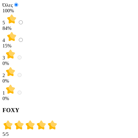
Όλες
100%
5
84
%
4
15
%
3
0
%
2
0
%
1
0
%
FOXY
5
/5