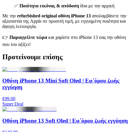
✅
Ποιότητα εικόνας & απόδοση
ίδια με την αρχική
Με την
refurbished original οθόνη iPhone 13
απολαμβάνετε την
αξιοπιστία της Apple σε προσιτή τιμή, με εγγυημένη ποιότητα και
άψογη λειτουργία.
👉
Παραγγείλτε τώρα
και χαρίστε στο iPhone 13 σας την οθόνη
που του αξίζει!
Προτείνουμε επίσης
Οθόνη iPhone 13 Mini Soft Oled | Εφ΄όρου ζωής
εγγύηση
€99.00
Super Deal
Οθόνη iPhone 13 Soft Oled | Εφ΄όρου ζωής εγγύηση