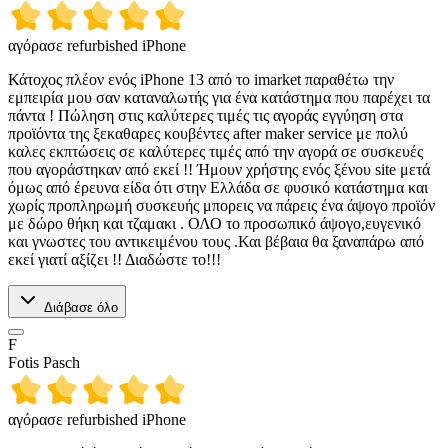
αγόρασε refurbished iPhone
Κάτοχος πλέον ενός iPhone 13 από το imarket παραθέτω την
εμπειρία μου σαν καταναλωτής για ένα κατάστημα που παρέχει τα
πάντα ! Πώληση στις καλύτερες τιμές τις αγοράς εγγύηση στα
προϊόντα της ξεκαθαρες κουβέντες after maker service με πολύ
καλες εκπτώσεις σε καλύτερες τιμές από την αγορά σε συσκευές
που αγοράστηκαν από εκεί !! Ήμουν χρήστης ενός ξένου site μετά
όμως από έρευνα είδα ότι στην Ελλάδα σε φυσικό κατάστημα και
χωρίς προπληρωμή συσκευής μπορεις να πάρεις ένα άψογο προϊόν
με δώρο θήκη και τζαμακι . ΟΛΟ το προσωπικό άψογο,ευγενικό
και γνωστες του αντικειμένου τους .Και βέβαια θα ξαναπάρω από
εκεί γιατί αξίζει !! Διαδώστε το!!!
Διάβασε όλο
F
Fotis Pasch
αγόρασε refurbished iPhone