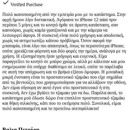
Verified Purchase
Πολύ ικανοποιημένη από την εμπειρία μου με το κατάστημα. Στην
αρχή ήμουν λίγο διστακτική. Αγόρασα το iPhone 12 mini πριν
περίπου 5 μήνες και το κινητό ήρθε σε άριστη κατάσταση, σαν
καινούριο, χωρίς καμία γρατζουνιά και με την κάμερα να
λειτουργεί άψογα. Η συσκευή είναι πολύ γρήγορη και αποδοτική,
χωρίς να αντιμετωπίζω κάποιο πρόβλημα. Όσον αφορά την
μπαταρία, είναι λίγο πιο απαιτητική, όπως τα περισσότερα iPhone,
οπότε χρειάζεται φόρτιση και δύο φορές την ημέρα, ανάλογα με τη
χρήση. Η εξυπηρέτηση ήταν γρήγορη και ευγενική. Είχα
παραγγείλει το κινητό σε μαύρο χρώμα, αλλά με κάλεσαν και μου
ενημέρωσαν ότι υπήρχε διαθέσιμο σε λευκό, οπότε το παρέλαβα
σε αυτή την απόχρωση και το βρήκα εξίσου όμορφο. Η μοναδική
μικρή ένσταση είναι το προστατευτικό τζαμάκι που είχε σημάδια
από τις βεντούζες που χρησιμοποίησαν για να αλλάξουν την οθόνη.
Δεν είμαι σίγουρη αν αυτό έγινε στο προστατευτικό ή στη
συσκευή, δεν έχω βγάλει το τζαμακι για να δω. Παρόλα αυτά, το
κατάστημα μού έδωσε δώρο ένα επιπλέον προστατευτικό τζαμάκι
και θήκη σιλικόνης, κάτι που το εκτίμησα πολύ. Συνολικά, είμαι
πολύ ικανοποιημένη και το προτείνω ανεπιφύλακτα!
Βαλια Πετούρη