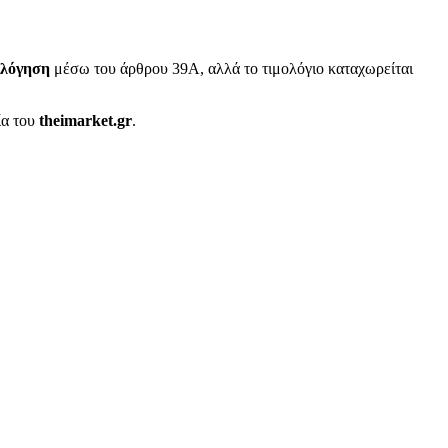
ολόγηση
μέσω του άρθρου 39Α, αλλά το τιμολόγιο καταχωρείται
ία του
theimarket.gr
.