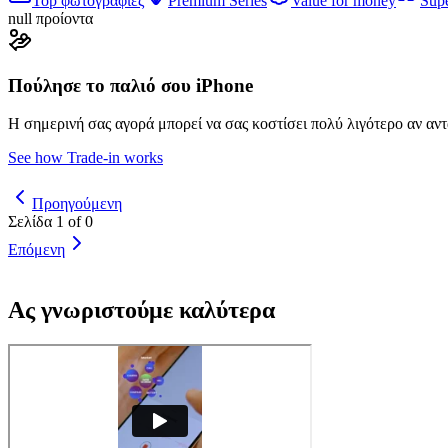
Top φωτογραφίες
Premium Series
Value for money
Sup
null προίοντα
Πούλησε το παλιό σου iPhone
Η σημερινή σας αγορά μπορεί να σας κοστίσει πολύ λιγότερο αν αν
See how Trade-in works
Προηγούμενη
Σελίδα 1 of 0
Επόμενη
Ας γνωριστούμε καλύτερα